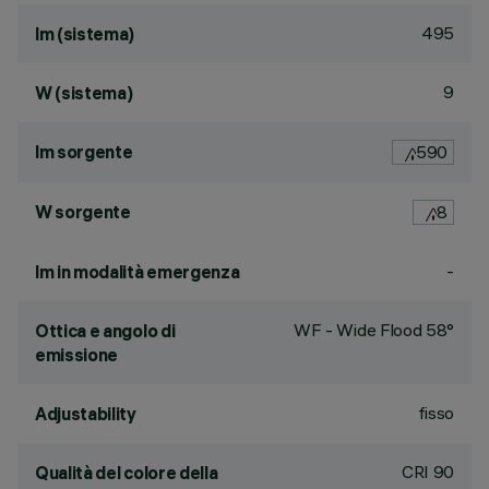
495
lm (sistema)
9
W (sistema)
lm sorgente
590
W sorgente
8
-
lm in modalità emergenza
WF - Wide Flood 58°
Ottica e angolo di
emissione
fisso
Adjustability
CRI
90
Qualità del colore della