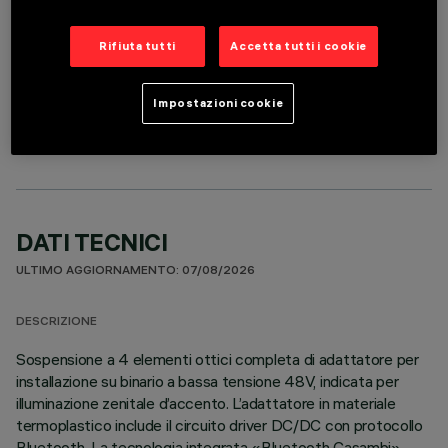
Rifiuta tutti
Accetta tutti i cookie
COMPONENTI OPZIONALI
Impostazioni cookie
DATI TECNICI
ULTIMO AGGIORNAMENTO: 07/08/2026
DESCRIZIONE
Sospensione a 4 elementi ottici completa di adattatore per
installazione su binario a bassa tensione 48V, indicata per
illuminazione zenitale d’accento. L’adattatore in materiale
termoplastico include il circuito driver DC/DC con protocollo
Bluetooth. La tecnologia integrata «Bluetooth Casambi»