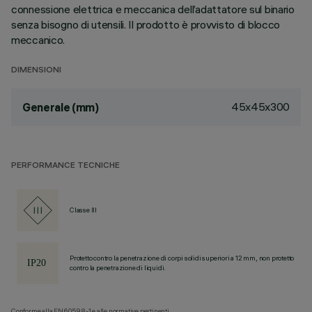
connessione elettrica e meccanica dell’adattatore sul binario
senza bisogno di utensili. Il prodotto è provvisto di blocco
meccanico.
DIMENSIONI
45x45x300
Generale (mm)
PERFORMANCE TECNICHE
Classe III
Protetto contro la penetrazione di corpi solidi superiori a 12 mm, non protetto
contro la penetrazione di liquidi.
Conforme alla EN60598-1 e alle normative pertinenti.