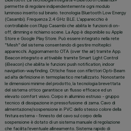
permette di regolare indipendentemente ogni modulo
luminoso inserito sul binario. tecnologia Bluetooth Low Energy
(Casambi). Frequenza 2.4 GHz BLE. L'apparecchio è
controllabile con l'App Casambi che abilita le funzioni di on-
off, dimming e richiamo scene. La App è disponibile su Apple
Store e Google Play Store. Può essere integrato nella rete
"Mesh" del sistema consentendo di gestire molteplici
apparecchi. Aggiornamento OTA (over the air) tramite App.
Beacon integrato e attivabile tramite Smart Light Control
(iBeacon) che abilita le funzioni: push notification, indoor
navigation-wayfinding. Ottiche fisse con riflettori Opti-Beam
ad alta definizione in termoplastico metallizzato. Nonostante
le dimensioni minime del prodotto, la tecnologia brevettata
del sistema ottico garantisce un flusso efficace ed un
elevato comfort visivo. Corpo in alluminio estruso - gruppo
tecnico di dissipazione in pressofusione di zama. Cavo di
alimentazione/sospensione in PVC dello stesso colore della
finitura esterna - l’innesto del cavo sul corpo della
sospensione è dotato di un sistema manuale di regolazione
che facilita l’eventuale allineamento. Sistema rapido di