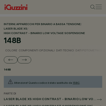
INTERNI
/
APPARECCHI PER BINARIO A BASSA TENSIONE
/
LASER BLADE XS
/
HIGH CONTRAST - BINARIO LOW VOLTAGE SOSPENSIONE
148B
COLORE
COMPONENTI OPZIONALI
DATI TECNICI
DATI FOTOMETRICI
D
148B
Attenzione! Questo codice è stato sostituito da
158C
.
PARTE DI
LASER BLADE XS HIGH CONTRAST - BINARIO LOW VOLTAGE SOSPENSIONE