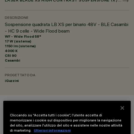
LASER BLADE XS HIGH CONTRAST SOSPENSIONE 1X / 4X / 9X PER SUPERRAIL CASAMBI
DESCRIZIONE
Sospensione quadrata LB XS per binario 48V - BLE Casambi
- HC 9 celle - Wide Flood beam
WF - Wide Flood 58°
17 W (sistema)
1150 lm (sistema)
4000 K
CRI
90
Casambi
PROGETTATO DA
iGuzzini
COLORE
Cliccando su “Accetta tutti i cookie”, l'utente accetta di
memorizzare i cookie sul dispositivo per migliorare la navigazione
del sito, analizzare l'utilizzo del sito e assistere nelle nostre attività
di marketing.
Ulteriori informazioni