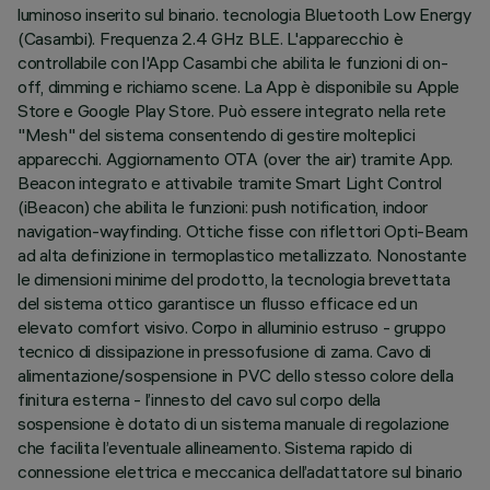
luminoso inserito sul binario. tecnologia Bluetooth Low Energy
(Casambi). Frequenza 2.4 GHz BLE. L'apparecchio è
controllabile con l'App Casambi che abilita le funzioni di on-
off, dimming e richiamo scene. La App è disponibile su Apple
Store e Google Play Store. Può essere integrato nella rete
"Mesh" del sistema consentendo di gestire molteplici
apparecchi. Aggiornamento OTA (over the air) tramite App.
Beacon integrato e attivabile tramite Smart Light Control
(iBeacon) che abilita le funzioni: push notification, indoor
navigation-wayfinding. Ottiche fisse con riflettori Opti-Beam
ad alta definizione in termoplastico metallizzato. Nonostante
le dimensioni minime del prodotto, la tecnologia brevettata
del sistema ottico garantisce un flusso efficace ed un
elevato comfort visivo. Corpo in alluminio estruso - gruppo
tecnico di dissipazione in pressofusione di zama. Cavo di
alimentazione/sospensione in PVC dello stesso colore della
finitura esterna - l’innesto del cavo sul corpo della
sospensione è dotato di un sistema manuale di regolazione
che facilita l’eventuale allineamento. Sistema rapido di
connessione elettrica e meccanica dell’adattatore sul binario