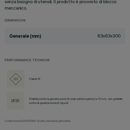
senza bisogno di utensili. Il prodotto è provvisto di blocco
meccanico.
DIMENSIONI
63x63x300
Generale (mm)
PERFORMANCE TECNICHE
Classe III
Protetto contro la penetrazione di corpi solidi superiori a 12 mm, non protetto
contro la penetrazione di liquidi.
Conforme alla EN60598-1 e alle normative pertinenti.