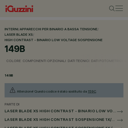
INTERNI
/
APPARECCHI PER BINARIO A BASSA TENSIONE
/
LASER BLADE XS
/
HIGH CONTRAST - BINARIO LOW VOLTAGE SOSPENSIONE
149B
COLORE
COMPONENTI OPZIONALI
DATI TECNICI
DATI FOTOMETRICI
D
149B
Attenzione! Questo codice è stato sostituito da
159C
.
PARTE DI
LASER BLADE XS HIGH CONTRAST - BINARIO LOW VOLTAGE SOSPENSIONE
LASER BLADE XS HIGH CONTRAST SOSPENSIONE 1X/4X/9X PER BINARIO LOW VOLTAGE CASAMBI