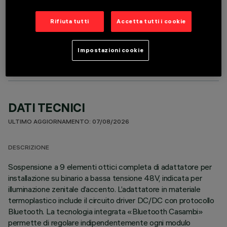
Rifiuta tutti
Accetta tutti i cookie
COMPONENTI OPZIONALI
Impostazioni cookie
DATI TECNICI
ULTIMO AGGIORNAMENTO: 07/08/2026
DESCRIZIONE
Sospensione a 9 elementi ottici completa di adattatore per
installazione su binario a bassa tensione 48V, indicata per
illuminazione zenitale d’accento. L’adattatore in materiale
termoplastico include il circuito driver DC/DC con protocollo
Bluetooth. La tecnologia integrata «Bluetooth Casambi»
permette di regolare indipendentemente ogni modulo