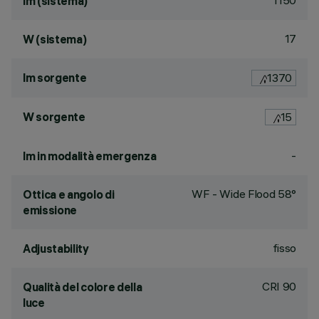
1150
lm (sistema)
17
W (sistema)
lm sorgente
1370
W sorgente
15
-
lm in modalità emergenza
WF - Wide Flood 58°
Ottica e angolo di
emissione
fisso
Adjustability
CRI
90
Qualità del colore della
luce