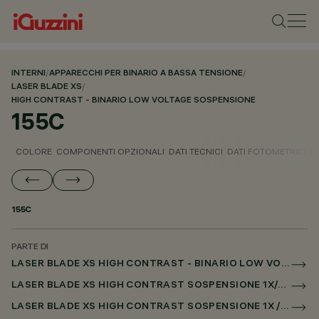
INTERNI
/
APPARECCHI PER BINARIO A BASSA TENSIONE
/
LASER BLADE XS
/
HIGH CONTRAST - BINARIO LOW VOLTAGE SOSPENSIONE
155C
COLORE
COMPONENTI OPZIONALI
DATI TECNICI
DATI FOTOMETRICI
D
155C
PARTE DI
LASER BLADE XS HIGH CONTRAST - BINARIO LOW VOLTAGE SOSPENSIONE
LASER BLADE XS HIGH CONTRAST SOSPENSIONE 1X/4X/9X PER BINARIO LOW VOLTAGE DALI POWERLINE
LASER BLADE XS HIGH CONTRAST SOSPENSIONE 1X / 4X / 9X PER SUPERRAIL DALI POWERLINE