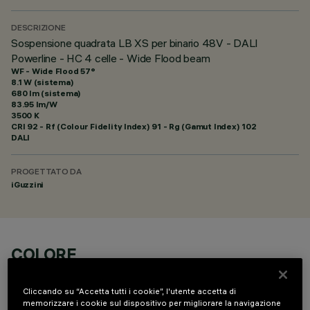
DESCRIZIONE
Sospensione quadrata LB XS per binario 48V - DALI
Powerline - HC 4 celle - Wide Flood beam
WF - Wide Flood 57°
8.1 W (sistema)
680 lm (sistema)
83.95 lm/W
3500 K
CRI
92
- Rf (Colour Fidelity Index) 91 - Rg (Gamut Index) 102
DALI
PROGETTATO DA
iGuzzini
COLORE
Cliccando su “Accetta tutti i cookie”, l'utente accetta di
memorizzare i cookie sul dispositivo per migliorare la navigazione