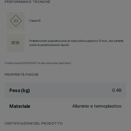
PERFORMANCE TECNICHE
Classe III
Protetto contro la penetrazione di corpi solidi superiori a 12 mm, non protetto
contro la penetrazione di liquidi.
Conforme alla EN60598-1 e alle normative pertinenti.
PROPRIETÀ FISICHE
0.48
Peso (kg)
Alluminio e termoplastico
Materiale
CERTIFICAZIONI DEL PRODOTTO