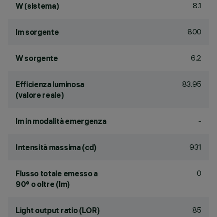
8.1
W (sistema)
800
lm sorgente
6.2
W sorgente
83.95
Efficienza luminosa
(valore reale)
-
lm in modalità emergenza
931
Intensità massima (cd)
0
Flusso totale emesso a
90° o oltre (lm)
85
Light output ratio (LOR)