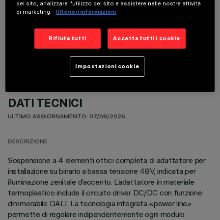
del sito, analizzare l'utilizzo del sito e assistere nelle nostre attività
di marketing.
Ulteriori informazioni
COMPONENTI OPZIONALI
Rifiuta tutti
Accetta tutti i cookie
Impostazioni cookie
DATI TECNICI
ULTIMO AGGIORNAMENTO: 07/08/2026
DESCRIZIONE
Sospensione a 4 elementi ottici completa di adattatore per
installazione su binario a bassa tensione 48V, indicata per
illuminazione zenitale d’accento. L’adattatore in materiale
termoplastico include il circuito driver DC/DC con funzione
dimmerabile DALI. La tecnologia integrata «power line»
permette di regolare indipendentemente ogni modulo