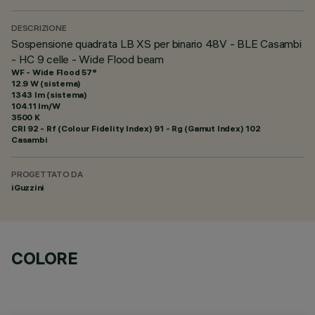
DESCRIZIONE
Sospensione quadrata LB XS per binario 48V - BLE Casambi
- HC 9 celle - Wide Flood beam
WF - Wide Flood 57°
12.9 W (sistema)
1343 lm (sistema)
104.11 lm/W
3500 K
CRI
92
- Rf (Colour Fidelity Index) 91 - Rg (Gamut Index) 102
Casambi
PROGETTATO DA
iGuzzini
COLORE