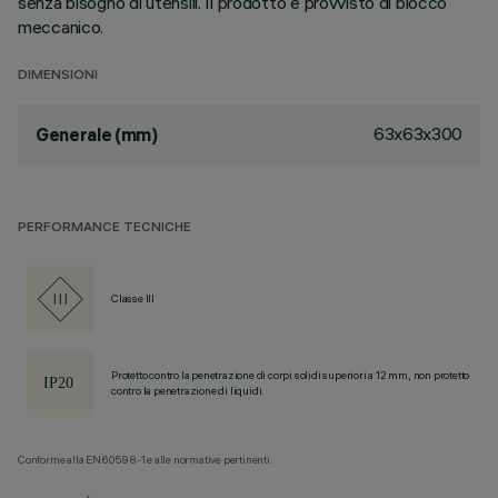
senza bisogno di utensili. Il prodotto è provvisto di blocco
meccanico.
DIMENSIONI
63x63x300
Generale (mm)
PERFORMANCE TECNICHE
Classe III
Protetto contro la penetrazione di corpi solidi superiori a 12 mm, non protetto
contro la penetrazione di liquidi.
Conforme alla EN60598-1 e alle normative pertinenti.