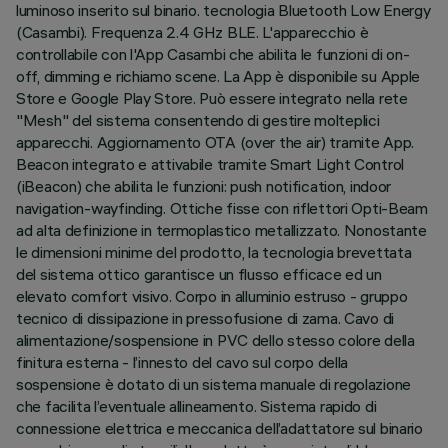
luminoso inserito sul binario. tecnologia Bluetooth Low Energy
(Casambi). Frequenza 2.4 GHz BLE. L'apparecchio è
controllabile con l'App Casambi che abilita le funzioni di on-
off, dimming e richiamo scene. La App è disponibile su Apple
Store e Google Play Store. Può essere integrato nella rete
"Mesh" del sistema consentendo di gestire molteplici
apparecchi. Aggiornamento OTA (over the air) tramite App.
Beacon integrato e attivabile tramite Smart Light Control
(iBeacon) che abilita le funzioni: push notification, indoor
navigation-wayfinding. Ottiche fisse con riflettori Opti-Beam
ad alta definizione in termoplastico metallizzato. Nonostante
le dimensioni minime del prodotto, la tecnologia brevettata
del sistema ottico garantisce un flusso efficace ed un
elevato comfort visivo. Corpo in alluminio estruso - gruppo
tecnico di dissipazione in pressofusione di zama. Cavo di
alimentazione/sospensione in PVC dello stesso colore della
finitura esterna - l’innesto del cavo sul corpo della
sospensione è dotato di un sistema manuale di regolazione
che facilita l’eventuale allineamento. Sistema rapido di
connessione elettrica e meccanica dell’adattatore sul binario