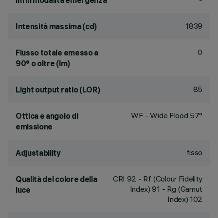
lm in modalità emergenza
1839
Intensità massima (cd)
0
Flusso totale emesso a
90° o oltre (lm)
85
Light output ratio (LOR)
WF - Wide Flood 57°
Ottica e angolo di
emissione
fisso
Adjustability
CRI
92
- Rf (Colour Fidelity
Qualità del colore della
Index) 91 - Rg (Gamut
luce
Index) 102