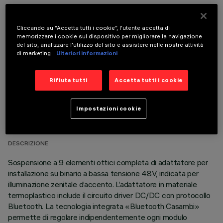
COMPONENTI OPZIONALI
Cliccando su “Accetta tutti i cookie”, l'utente accetta di
memorizzare i cookie sul dispositivo per migliorare la navigazione
del sito, analizzare l'utilizzo del sito e assistere nelle nostre attività
di marketing.
Ulteriori informazioni
Rifiuta tutti
Accetta tutti i cookie
DATI TECNICI
Impostazioni cookie
ULTIMO AGGIORNAMENTO: 07/08/2026
DESCRIZIONE
Sospensione a 9 elementi ottici completa di adattatore per
installazione su binario a bassa tensione 48V, indicata per
illuminazione zenitale d’accento. L’adattatore in materiale
termoplastico include il circuito driver DC/DC con protocollo
Bluetooth. La tecnologia integrata «Bluetooth Casambi»
permette di regolare indipendentemente ogni modulo