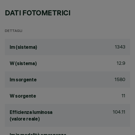
DATI FOTOMETRICI
DETTAGLI
1343
lm (sistema)
12.9
W (sistema)
1580
lm sorgente
11
W sorgente
104.11
Efficienza luminosa
(valore reale)
-