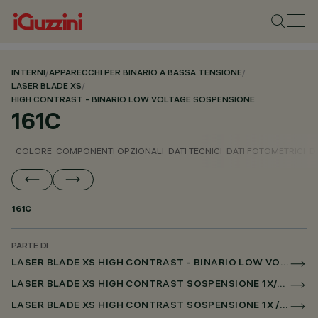
INTERNI
/
APPARECCHI PER BINARIO A BASSA TENSIONE
/
LASER BLADE XS
/
HIGH CONTRAST - BINARIO LOW VOLTAGE SOSPENSIONE
161C
COLORE
COMPONENTI OPZIONALI
DATI TECNICI
DATI FOTOMETRICI
D
161C
PARTE DI
LASER BLADE XS HIGH CONTRAST - BINARIO LOW VOLTAGE SOSPENSIONE
LASER BLADE XS HIGH CONTRAST SOSPENSIONE 1X/4X/9X PER BINARIO LOW VOLTAGE CASAMBI
LASER BLADE XS HIGH CONTRAST SOSPENSIONE 1X / 4X / 9X PER SUPERRAIL CASAMBI