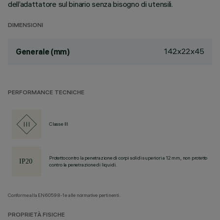
dell’adattatore sul binario senza bisogno di utensili.
DIMENSIONI
142x22x45
Generale (mm)
PERFORMANCE TECNICHE
Classe III
Protetto contro la penetrazione di corpi solidi superiori a 12 mm, non protetto
contro la penetrazione di liquidi.
Conforme alla EN60598-1 e alle normative pertinenti.
PROPRIETÀ FISICHE