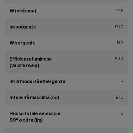
11.6
W (sistema)
970
lm sorgente
9.9
W sorgente
57.7
Efficienza luminosa
(valore reale)
-
lm in modalità emergenza
810
Intensità massima (cd)
0
Flusso totale emesso a
90° o oltre (lm)