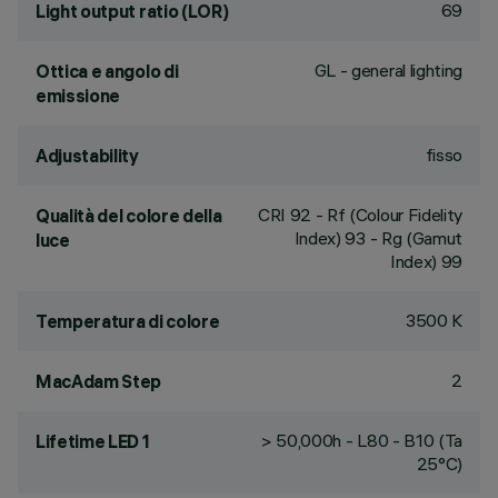
69
Light output ratio (LOR)
GL - general lighting
Ottica e angolo di
emissione
fisso
Adjustability
CRI
92
- Rf (Colour Fidelity
Qualità del colore della
Index) 93 - Rg (Gamut
luce
Index) 99
3500 K
Temperatura di colore
2
MacAdam Step
> 50,000h - L80 - B10 (Ta
Lifetime LED 1
25°C)