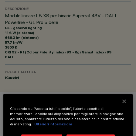
DESCRIZIONE
Modulo lineare LB XS per binario Superrail 48V - DALI
Powerline - GL Pro 5 celle
GL - general lighting
11.6 W (sistema)
669.3 lm (sistema)
57.7 lm/W
3500 K
CRI
92
- Rf (Colour Fidelity Index) 93 - Rg (Gamut Index) 99
DALI
PROGETTATO DA
iGuzzini
COLORE
Cliccando su “Accetta tutti i cookie”, l'utente accetta di
memorizzare i cookie sul dispositivo per migliorare la navigazione
del sito, analizzare l'utilizzo del sito e assistere nelle nostre attività
di marketing.
Ulteriori informazioni