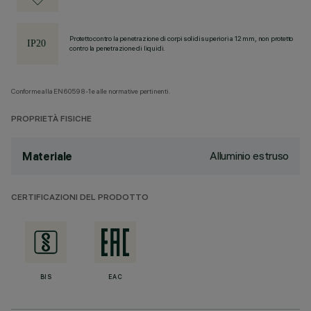
Protetto contro la penetrazione di corpi solidi superiori a 12 mm, non protetto
contro la penetrazione di liquidi.
Conforme alla EN60598-1 e alle normative pertinenti.
PROPRIETÀ FISICHE
Alluminio estruso
Materiale
CERTIFICAZIONI DEL PRODOTTO
BIS
EAC