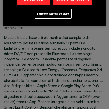
DATI TECNICI
Impostazioni cookie
ULTIMO AGGIORNAMENTO: 18/06/2026
DESCRIZIONE
Modulo lineare fisso a 5 elementi ottici completo di
adattatore per installazione su binario Superrail LV.
L’adattatore in materiale termoplastico include il circuito
driver DC/DC con protocollo Bluetooth. La tecnologia
integrata «Bluetooth Casambi» permette di regolare
indipendentemente ogni modulo luminoso inserito sul binario.
tecnologia Bluetooth Low Energy (Casambi). Frequenza 2.4
GHz BLE. L'apparecchio è controllabile con l'App Casambi
che abilita le funzioni di on-off , dimming e richiamo scene. La
App è disponibile su Apple Store e Google Play Store. Può
essere integrato nella rete "Mesh" del sistema consentendo
di gestire molteplici apparecchi. Aggiornamento OTA (over
the air) tramite App. Beacon integrato e attivabile tramite
Smart Light Control (iBeacon) che abilita le funzioni: push