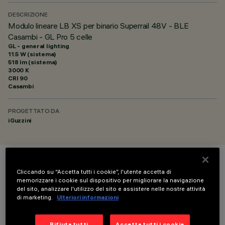
DESCRIZIONE
Modulo lineare LB XS per binario Superrail 48V - BLE
Casambi - GL Pro 5 celle
GL - general lighting
11.5 W (sistema)
518 lm (sistema)
3000 K
CRI
90
Casambi
PROGETTATO DA
iGuzzini
COLORE
Cliccando su “Accetta tutti i cookie”, l'utente accetta di
memorizzare i cookie sul dispositivo per migliorare la navigazione
del sito, analizzare l'utilizzo del sito e assistere nelle nostre attività
di marketing.
Ulteriori informazioni
Rifiuta tutti
Accetta tutti i cookie