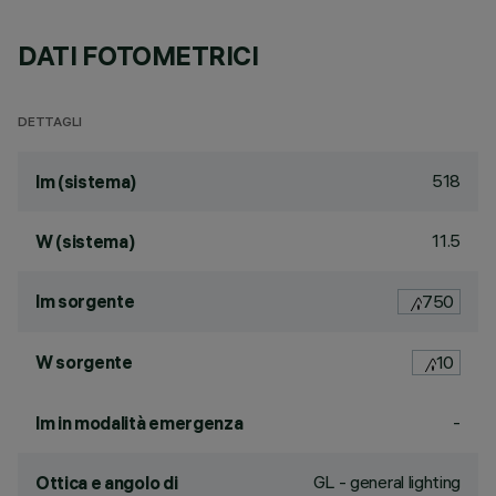
DATI FOTOMETRICI
DETTAGLI
518
lm (sistema)
11.5
W (sistema)
lm sorgente
750
W sorgente
10
-
lm in modalità emergenza
GL - general lighting
Ottica e angolo di