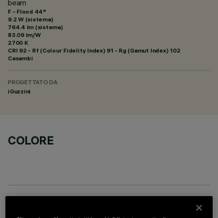
beam
F - Flood 44°
9.2 W (sistema)
764.4 lm (sistema)
83.09 lm/W
2700 K
CRI
92
- Rf (Colour Fidelity Index) 91 - Rg (Gamut Index) 102
Casambi
PROGETTATO DA
iGuzzini
COLORE
DATI TECNICI