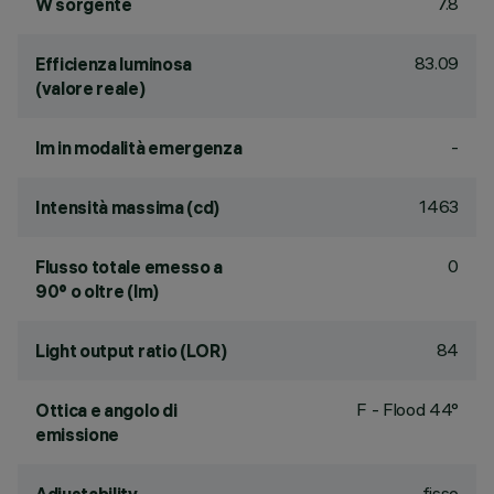
7.8
W sorgente
83.09
Efficienza luminosa
(valore reale)
-
lm in modalità emergenza
1463
Intensità massima (cd)
0
Flusso totale emesso a
90° o oltre (lm)
84
Light output ratio (LOR)
F - Flood 44°
Ottica e angolo di
emissione
fisso