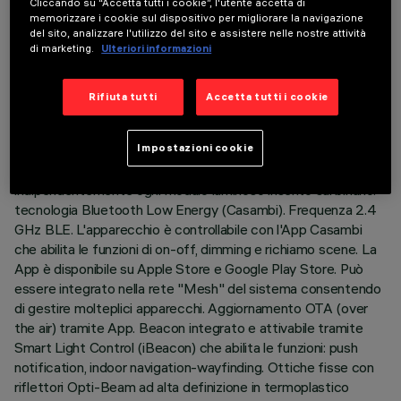
Cliccando su “Accetta tutti i cookie”, l'utente accetta di
ULTIMO AGGIORNAMENTO: 03/08/2026
memorizzare i cookie sul dispositivo per migliorare la navigazione
del sito, analizzare l'utilizzo del sito e assistere nelle nostre attività
di marketing.
Ulteriori informazioni
DESCRIZIONE
Modulo lineare fisso a 5 elementi ottici completo di
Rifiuta tutti
Accetta tutti i cookie
adattatore per installazione su binario a bassa tensione 48V.
L’adattatore in materiale termoplasticoinclude il circuito driver
Impostazioni cookie
DC/DC con protocollo Bluetooth. La tecnologia integrata
«Bluetooth Casambi» permette di regolare
indipendentemente ogni modulo luminoso inserito sul binario.
tecnologia Bluetooth Low Energy (Casambi). Frequenza 2.4
GHz BLE. L'apparecchio è controllabile con l'App Casambi
che abilita le funzioni di on-off, dimming e richiamo scene. La
App è disponibile su Apple Store e Google Play Store. Può
essere integrato nella rete "Mesh" del sistema consentendo
di gestire molteplici apparecchi. Aggiornamento OTA (over
the air) tramite App. Beacon integrato e attivabile tramite
Smart Light Control (iBeacon) che abilita le funzioni: push
notification, indoor navigation-wayfinding. Ottiche fisse con
riflettori Opti-Beam ad alta definizione in termoplastico