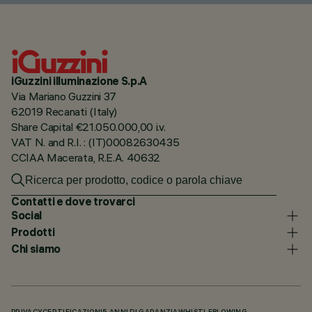
iGuzzini illuminazione S.p.A
Via Mariano Guzzini 37
62019 Recanati (Italy)
Share Capital €21.050.000,00 i.v.
VAT N. and R.I. : (IT)00082630435
CCIAA Macerata, R.E.A. 40632
Contatti e dove trovarci
Social
Prodotti
Chi siamo