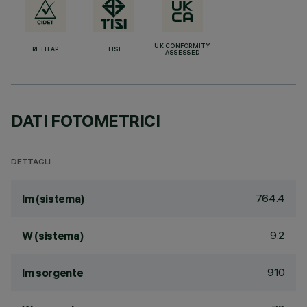
UK CONFORMITY
RETILAP
TISI
ASSESSED
DATI FOTOMETRICI
DETTAGLI
764.4
lm (sistema)
9.2
W (sistema)
910
lm sorgente