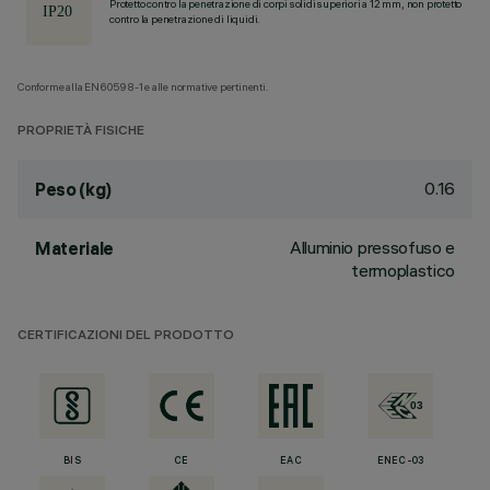
Protetto contro la penetrazione di corpi solidi superiori a 12 mm, non protetto
contro la penetrazione di liquidi.
Conforme alla EN60598-1 e alle normative pertinenti.
PROPRIETÀ FISICHE
0.16
Peso (kg)
Alluminio pressofuso e
Materiale
termoplastico
CERTIFICAZIONI DEL PRODOTTO
BIS
CE
EAC
ENEC-03