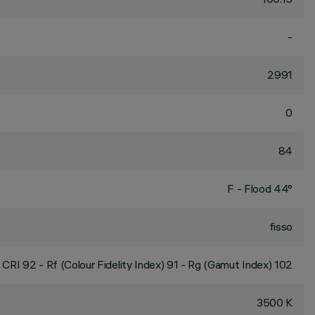
-
2991
0
84
F - Flood 44°
fisso
CRI
92
- Rf (Colour Fidelity Index) 91 - Rg (Gamut Index) 102
3500 K