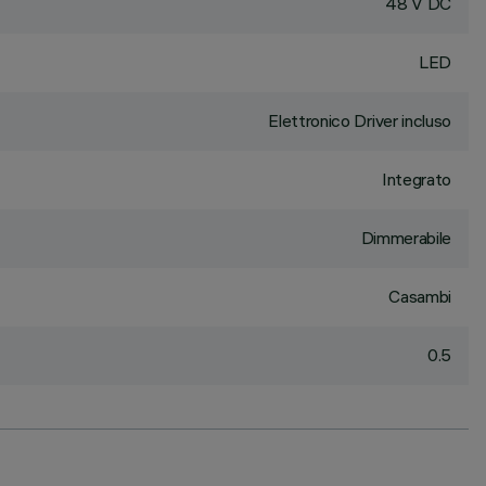
48 V DC
LED
Elettronico Driver incluso
Integrato
Dimmerabile
Casambi
0.5