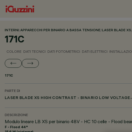
INTERNI
/
APPARECCHI PER BINARIO A BASSA TENSIONE
/
LASER BLADE XS
171C
COLORE
DATI TECNICI
DATI FOTOMETRICI
DATI ELETTRICI
INSTALLAZI
171C
PARTE DI
LASER BLADE XS HIGH CONTRAST - BINARIO LOW VOLTAGE
DESCRIZIONE
Modulo lineare LB XS per binario 48V - HC 10 celle - Flood be
F - Flood 44°
15.6 W (sistema)