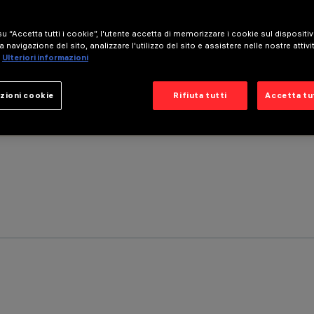
u “Accetta tutti i cookie”, l'utente accetta di memorizzare i cookie sul dispositi
a navigazione del sito, analizzare l'utilizzo del sito e assistere nelle nostre attivi
Ulteriori informazioni
zioni cookie
Rifiuta tutti
Accetta tut