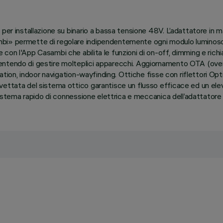
per installazione su binario a bassa tensione 48V. L’adattatore in m
bi» permette di regolare indipendentemente ogni modulo luminoso i
con l'App Casambi che abilita le funzioni di on-off, dimming e ric
ntendo di gestire molteplici apparecchi. Aggiornamento OTA (over 
cation, indoor navigation-wayfinding. Ottiche fisse con riflettori Op
vettata del sistema ottico garantisce un flusso efficace ed un el
Sistema rapido di connessione elettrica e meccanica dell’adattatore s