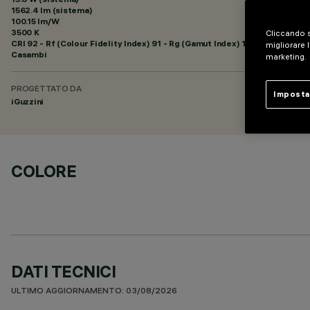
1562.4 lm (sistema)
100.15 lm/W
3500 K
Cliccando s
CRI
92
- Rf (Colour Fidelity Index) 91 - Rg (Gamut Index) 102
migliorare l
Casambi
marketing.
PROGETTATO DA
Imposta
iGuzzini
COLORE
DATI TECNICI
ULTIMO AGGIORNAMENTO: 03/08/2026