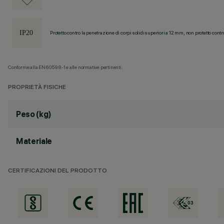
Protetto contro la penetrazione di corpi solidi superiori a 12 mm, non protetto contr
Conforme alla EN60598-1 e alle normative pertinenti.
PROPRIETÀ FISICHE
Peso (kg)
Materiale
CERTIFICAZIONI DEL PRODOTTO