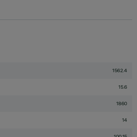
1562.4
15.6
1860
14
100.15