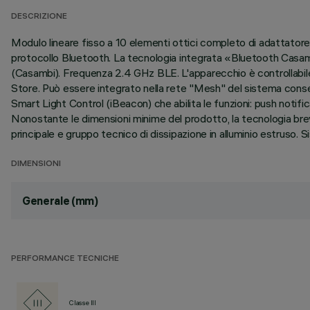
DESCRIZIONE
Modulo lineare fisso a 10 elementi ottici completo di adattatore 
protocollo Bluetooth. La tecnologia integrata «Bluetooth Casam
(Casambi). Frequenza 2.4 GHz BLE. L'apparecchio è controllabile 
Store. Può essere integrato nella rete "Mesh" del sistema conse
Smart Light Control (iBeacon) che abilita le funzioni: push notifi
Nonostante le dimensioni minime del prodotto, la tecnologia bre
principale e gruppo tecnico di dissipazione in alluminio estruso. 
DIMENSIONI
Generale (mm)
PERFORMANCE TECNICHE
Classe III