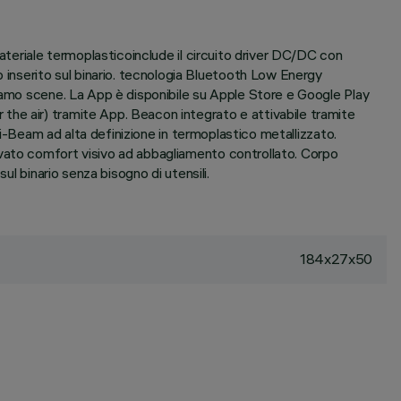
ateriale termoplasticoinclude il circuito driver DC/DC con
nserito sul binario. tecnologia Bluetooth Low Energy
hiamo scene. La App è disponibile su Apple Store e Google Play
the air) tramite App. Beacon integrato e attivabile tramite
ti-Beam ad alta definizione in termoplastico metallizzato.
evato comfort visivo ad abbagliamento controllato. Corpo
ul binario senza bisogno di utensili.
184x27x50