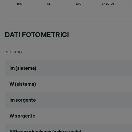
BIS
CE
EAC
ENEC-03
DATI FOTOMETRICI
DETTAGLI
lm (sistema)
W (sistema)
lm sorgente
W sorgente
Efficienza luminosa (valore reale)