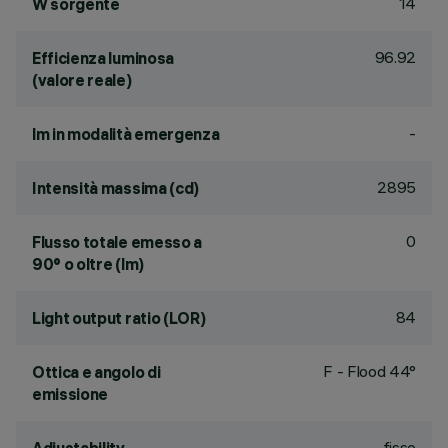
14
W sorgente
96.92
Efficienza luminosa
(valore reale)
-
lm in modalità emergenza
2895
Intensità massima (cd)
0
Flusso totale emesso a
90° o oltre (lm)
84
Light output ratio (LOR)
F - Flood 44°
Ottica e angolo di
emissione
fisso