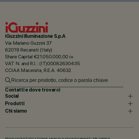
iGuzzini illuminazione S.p.A
Via Mariano Guzzini 37
62019 Recanati (Italy)
Share Capital €21.050.000,00 i.v.
VAT N. and R.I. : (IT)00082630435
CCIAA Macerata, R.E.A. 40632
Contatti e dove trovarci
Social
Prodotti
Chi siamo