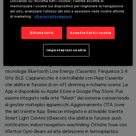
Cliccando su “Accetta tutti i cookie”, l'utente accetta di
ULTIMO AGGIORNAMENTO: 07/08/2026
memorizzare i cookie sul dispositivo per migliorare la navigazione
del sito, analizzare l'utilizzo del sito e assistere nelle nostre attività
di marketing.
Ulteriori informazioni
DESCRIZIONE
Modulo lineare fisso a 10 elementi ottici completo di
Rifiuta tutti
Accetta tutti i cookie
adattatore per installazione su binario a bassa tensione 48V.
L’adattatore in materiale termoplasticoinclude il circuito driver
Impostazioni cookie
DC/DC con protocollo Bluetooth. La tecnologia integrata
«Bluetooth Casambi» permette di regolare
indipendentemente ogni modulo luminoso inserito sul binario.
tecnologia Bluetooth Low Energy (Casambi). Frequenza 2.4
GHz BLE. L'apparecchio è controllabile con l'App Casambi
che abilita le funzioni di on-off, dimming e richiamo scene. La
App è disponibile su Apple Store e Google Play Store. Può
essere integrato nella rete "Mesh" del sistema consentendo
di gestire molteplici apparecchi. Aggiornamento OTA (over
the air) tramite App. Beacon integrato e attivabile tramite
Smart Light Control (iBeacon) che abilita le funzioni: push
notification, indoor navigation-wayfinding. Ottiche fisse con
riflettori Opti-Beam ad alta definizione in termoplastico