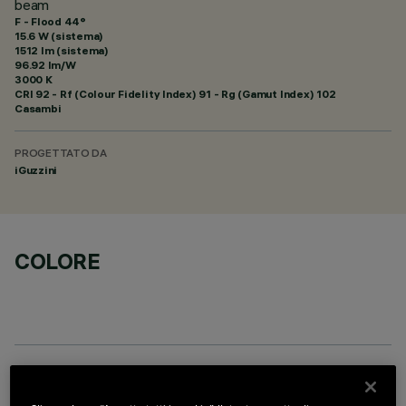
beam
F - Flood 44°
15.6 W (sistema)
1512 lm (sistema)
96.92 lm/W
3000 K
CRI
92
- Rf (Colour Fidelity Index) 91 - Rg (Gamut Index) 102
Casambi
PROGETTATO DA
iGuzzini
COLORE
DATI TECNICI