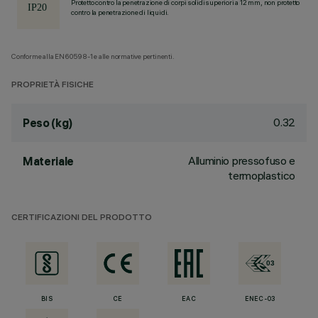
Protetto contro la penetrazione di corpi solidi superiori a 12 mm, non protetto
contro la penetrazione di liquidi.
Conforme alla EN60598-1 e alle normative pertinenti.
PROPRIETÀ FISICHE
0.32
Peso (kg)
Alluminio pressofuso e
Materiale
termoplastico
CERTIFICAZIONI DEL PRODOTTO
BIS
CE
EAC
ENEC-03