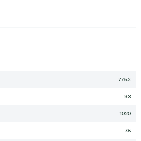
775.2
9.3
1020
7.8