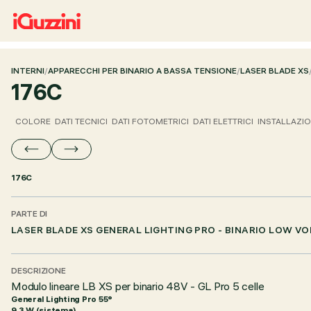
INTERNI
/
APPARECCHI PER BINARIO A BASSA TENSIONE
/
LASER BLADE XS
176C
COLORE
DATI TECNICI
DATI FOTOMETRICI
DATI ELETTRICI
INSTALLAZI
176C
PARTE DI
LASER BLADE XS GENERAL LIGHTING PRO - BINARIO LOW V
DESCRIZIONE
Modulo lineare LB XS per binario 48V - GL Pro 5 celle
General Lighting Pro 55°
9.3 W (sistema)