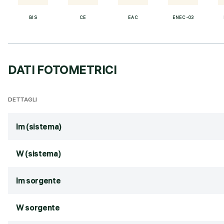
BIS
CE
EAC
ENEC-03
DATI FOTOMETRICI
DETTAGLI
lm (sistema)
W (sistema)
lm sorgente
W sorgente