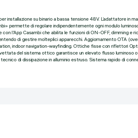
er installazione su binario a bassa tensione 48V. L’adattatore in ma
bi» permette di regolare indipendentemente ogni modulo luminoso i
 con l'App Casambi che abilita le funzioni di ON-OFF, dimming e ri
ntendo di gestire molteplici apparecchi. Aggiornamento OTA (over 
cation, indoor navigation-wayfinding. Ottiche fisse con riflettori Op
ettata del sistema ottico garantisce un elevato flusso luminoso otti
tecnico di dissipazione in alluminio estruso. Sistema rapido di conn