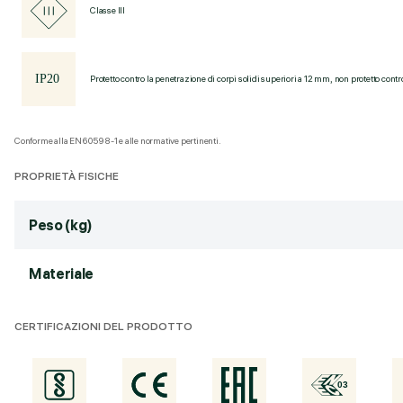
Classe III
Protetto contro la penetrazione di corpi solidi superiori a 12 mm, non protetto contr
Conforme alla EN60598-1 e alle normative pertinenti.
PROPRIETÀ FISICHE
Peso (kg)
Materiale
CERTIFICAZIONI DEL PRODOTTO