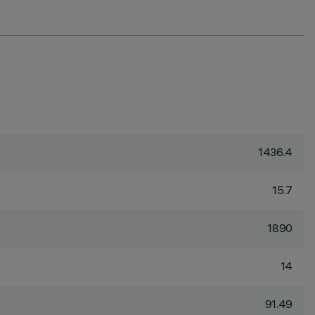
1436.4
15.7
1890
14
91.49