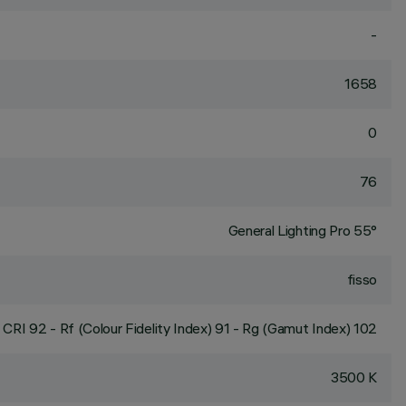
-
1658
0
76
General Lighting Pro 55°
fisso
CRI
92
- Rf (Colour Fidelity Index) 91 - Rg (Gamut Index) 102
3500 K