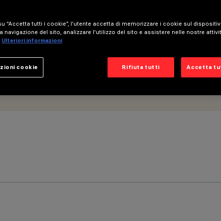
u “Accetta tutti i cookie”, l'utente accetta di memorizzare i cookie sul dispositi
a navigazione del sito, analizzare l'utilizzo del sito e assistere nelle nostre attivi
Ulteriori informazioni
zioni cookie
Rifiuta tutti
Accetta tut