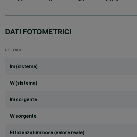
BIS
CE
EAC
ENEC-03
DATI FOTOMETRICI
DETTAGLI
lm (sistema)
W (sistema)
lm sorgente
W sorgente
Efficienza luminosa (valore reale)