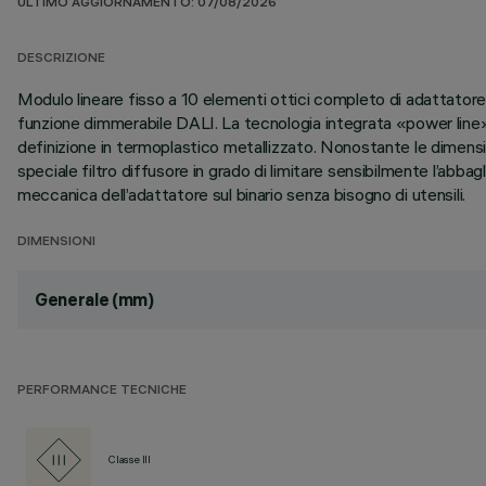
ULTIMO AGGIORNAMENTO: 07/08/2026
DESCRIZIONE
Modulo lineare fisso a 10 elementi ottici completo di adattatore 
funzione dimmerabile DALI. La tecnologia integrata «power line»
definizione in termoplastico metallizzato. Nonostante le dimens
speciale filtro diffusore in grado di limitare sensibilmente l’abb
meccanica dell’adattatore sul binario senza bisogno di utensili.
DIMENSIONI
Generale (mm)
PERFORMANCE TECNICHE
Classe III