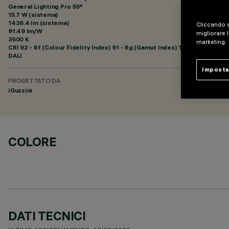
General Lighting Pro 55°
15.7 W (sistema)
1436.4 lm (sistema)
Cliccando s
91.49 lm/W
migliorare l
3500 K
marketing.
CRI
92
- Rf (Colour Fidelity Index) 91 - Rg (Gamut Index) 102
DALI
Imposta
PROGETTATO DA
iGuzzini
COLORE
DATI TECNICI