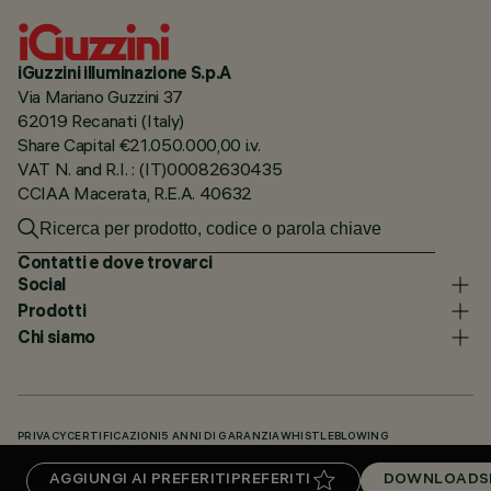
iGuzzini illuminazione S.p.A
Via Mariano Guzzini 37
62019 Recanati (Italy)
Share Capital €21.050.000,00 i.v.
VAT N. and R.I. : (IT)00082630435
CCIAA Macerata, R.E.A. 40632
Contatti e dove trovarci
Social
Prodotti
Chi siamo
PRIVACY
CERTIFICAZIONI
5 ANNI DI GARANZIA
WHISTLEBLOWING
COOKIE POLICY
DICHIARAZIONE DI ACCESSIBILITÀ
I NOSTRI CODICI
AGGIUNGI AI PREFERITI
PREFERITI
DOWNLOADS
KNOWLEDGE BASE (LOGIN NECESSARIO)
DOWNLOADS