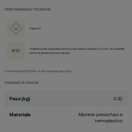
PERFORMANCE TECNICHE
Classe III
Protetto contro la penetrazione di corpi solidi superiori a 12 mm, non protetto
contro la penetrazione di liquidi.
Conforme alla EN60598-1 e alle normative pertinenti.
PROPRIETÀ FISICHE
0.32
Peso (kg)
Alluminio pressofuso e
Materiale
termoplastico