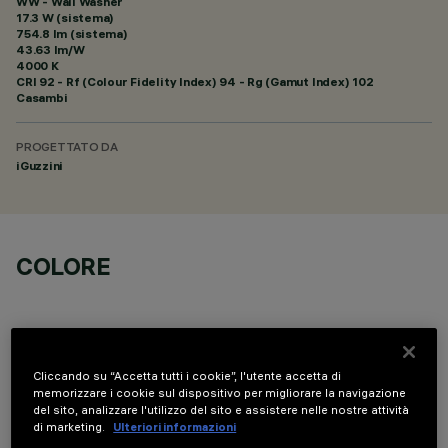
WW - Wall Washer
17.3 W (sistema)
754.8 lm (sistema)
43.63 lm/W
4000 K
CRI
92
- Rf (Colour Fidelity Index) 94 - Rg (Gamut Index) 102
Casambi
PROGETTATO DA
iGuzzini
COLORE
Cliccando su “Accetta tutti i cookie”, l'utente accetta di
memorizzare i cookie sul dispositivo per migliorare la navigazione
DATI TECNICI
del sito, analizzare l'utilizzo del sito e assistere nelle nostre attività
di marketing.
Ulteriori informazioni
ULTIMO AGGIORNAMENTO: 07/08/2026