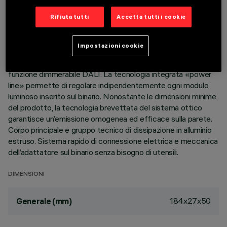
Rifiuta tutti
Accetta tutti i cookie
DESCRIZIONE
Modulo lineare fisso Wall Washer completo di adattatore per
Impostazioni cookie
installazione su binario a bassa tensione 48V. L’adattatore in
materiale termoplastico include il circuito driver DC/DC con
funzione dimmerabile DALI. La tecnologia integrata «power
line» permette di regolare indipendentemente ogni modulo
luminoso inserito sul binario. Nonostante le dimensioni minime
del prodotto, la tecnologia brevettata del sistema ottico
garantisce un’emissione omogenea ed efficace sulla parete.
Corpo principale e gruppo tecnico di dissipazione in alluminio
estruso. Sistema rapido di connessione elettrica e meccanica
dell’adattatore sul binario senza bisogno di utensili.
DIMENSIONI
184x27x50
Generale (mm)