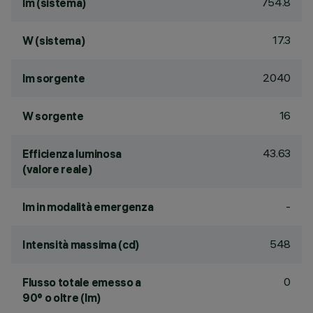
754.8
lm (sistema)
17.3
W (sistema)
2040
lm sorgente
16
W sorgente
43.63
Efficienza luminosa
(valore reale)
-
lm in modalità emergenza
548
Intensità massima (cd)
0
Flusso totale emesso a
90° o oltre (lm)