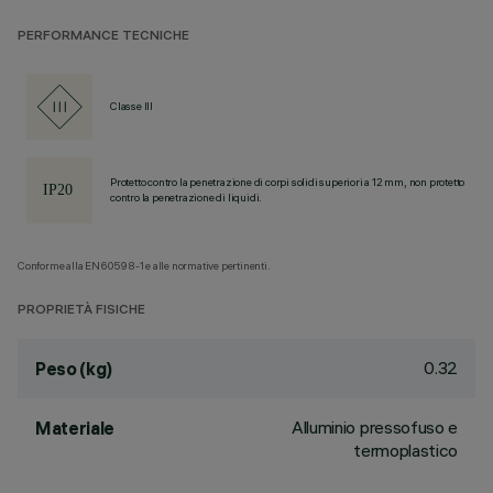
PERFORMANCE TECNICHE
Classe III
Protetto contro la penetrazione di corpi solidi superiori a 12 mm, non protetto
contro la penetrazione di liquidi.
Conforme alla EN60598-1 e alle normative pertinenti.
PROPRIETÀ FISICHE
0.32
Peso (kg)
Alluminio pressofuso e
Materiale
termoplastico