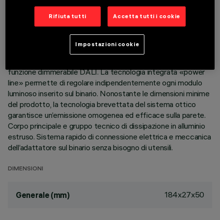
Rifiuta tutti
Accetta tutti i cookie
DESCRIZIONE
Modulo lineare fisso Wall Washer completo di adattatore per
Impostazioni cookie
installazione su binario a bassa tensione 48V. L’adattatore in
materiale termoplastico include il circuito driver DC/DC con
funzione dimmerabile DALI. La tecnologia integrata «power
line» permette di regolare indipendentemente ogni modulo
luminoso inserito sul binario. Nonostante le dimensioni minime
del prodotto, la tecnologia brevettata del sistema ottico
garantisce un’emissione omogenea ed efficace sulla parete.
Corpo principale e gruppo tecnico di dissipazione in alluminio
estruso. Sistema rapido di connessione elettrica e meccanica
dell’adattatore sul binario senza bisogno di utensili.
DIMENSIONI
184x27x50
Generale (mm)