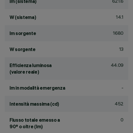
621.6
lm (sistema)
14.1
W (sistema)
1680
lm sorgente
13
W sorgente
44.09
Efficienza luminosa
(valore reale)
-
lm in modalità emergenza
452
Intensità massima (cd)
0
Flusso totale emesso a
90° o oltre (lm)