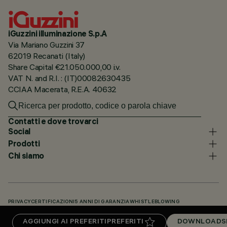
iGuzzini illuminazione S.p.A
Via Mariano Guzzini 37
62019 Recanati (Italy)
Share Capital €21.050.000,00 i.v.
VAT N. and R.I. : (IT)00082630435
CCIAA Macerata, R.E.A. 40632
Contatti e dove trovarci
Social
Prodotti
Chi siamo
PRIVACY
CERTIFICAZIONI
5 ANNI DI GARANZIA
WHISTLEBLOWING
COOKIE POLICY
DICHIARAZIONE DI ACCESSIBILITÀ
I NOSTRI CODICI
AGGIUNGI AI PREFERITI
PREFERITI
DOWNLOADS
KNOWLEDGE BASE (LOGIN NECESSARIO)
DOWNLOADS