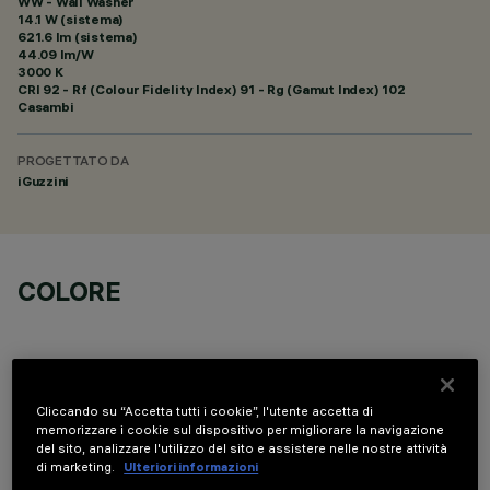
WW - Wall Washer
14.1 W (sistema)
621.6 lm (sistema)
44.09 lm/W
3000 K
CRI
92
- Rf (Colour Fidelity Index) 91 - Rg (Gamut Index) 102
Casambi
PROGETTATO DA
iGuzzini
COLORE
Cliccando su “Accetta tutti i cookie”, l'utente accetta di
memorizzare i cookie sul dispositivo per migliorare la navigazione
DATI TECNICI
del sito, analizzare l'utilizzo del sito e assistere nelle nostre attività
di marketing.
Ulteriori informazioni
ULTIMO AGGIORNAMENTO: 07/08/2026