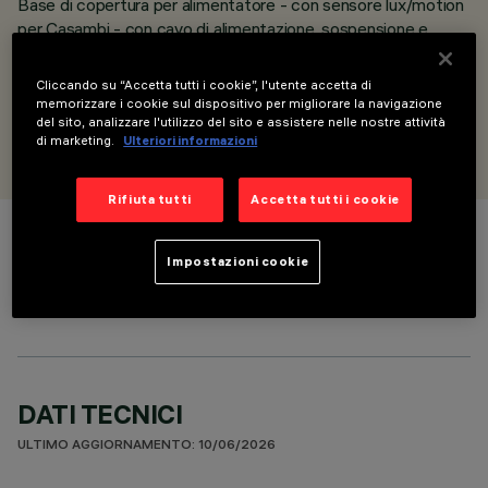
Base di copertura per alimentatore - con sensore lux/motion
per Casambi - con cavo di alimentazione, sospensione e
giunto snodabile - per 35-60-100 W
Casambi sensor
Cliccando su “Accetta tutti i cookie”, l'utente accetta di
memorizzare i cookie sul dispositivo per migliorare la navigazione
del sito, analizzare l'utilizzo del sito e assistere nelle nostre attività
PROGETTATO DA
di marketing.
Ulteriori informazioni
Artec Studio
Rifiuta tutti
Accetta tutti i cookie
COLORE
Impostazioni cookie
DATI TECNICI
ULTIMO AGGIORNAMENTO: 10/06/2026