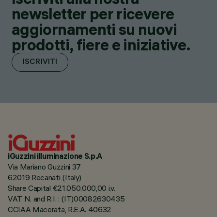
newsletter per ricevere
aggiornamenti su nuovi
prodotti, fiere e iniziative.
ISCRIVITI
iGuzzini illuminazione S.p.A
Via Mariano Guzzini 37
62019 Recanati (Italy)
Share Capital €21.050.000,00 i.v.
VAT N. and R.I. : (IT)00082630435
CCIAA Macerata, R.E.A. 40632