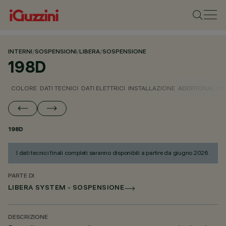
INTERNI
/
SOSPENSIONI
/
LIBERA
/
SOSPENSIONE
198D
COLORE
DATI TECNICI
DATI ELETTRICI
INSTALLAZIONE
ADDITIONAL IN
198D
I dati tecnici finali completi saranno disponibili a partire da giugno 2026.
PARTE DI
LIBERA SYSTEM - SOSPENSIONE
DESCRIZIONE