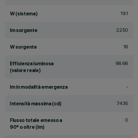
19.1
W (sistema)
2250
lm sorgente
18
W sorgente
98.68
Efficienza luminosa
(valore reale)
-
lm in modalità emergenza
7435
Intensità massima (cd)
0
Flusso totale emesso a
90° o oltre (lm)