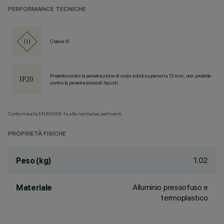
PERFORMANCE TECNICHE
Classe III
Protetto contro la penetrazione di corpi solidi superiori a 12 mm, non protetto
contro la penetrazione di liquidi.
Conforme alla EN60598-1 e alle normative pertinenti.
PROPRIETÀ FISICHE
1.02
Peso (kg)
Alluminio pressofuso e
Materiale
termoplastico