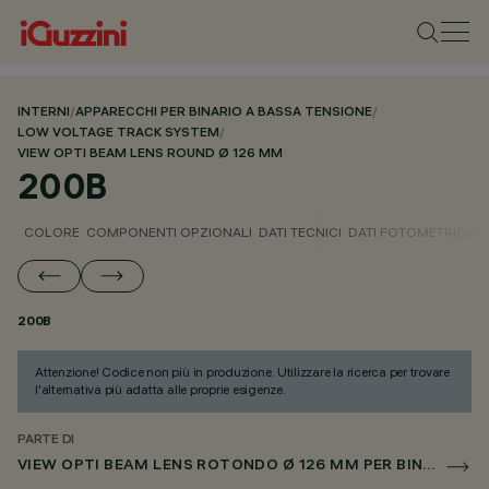
INTERNI
/
APPARECCHI PER BINARIO A BASSA TENSIONE
/
LOW VOLTAGE TRACK SYSTEM
/
VIEW OPTI BEAM LENS ROUND Ø 126 MM
200B
COLORE
COMPONENTI OPZIONALI
DATI TECNICI
DATI FOTOMETRICI
D
200B
Attenzione! Codice non più in produzione. Utilizzare la ricerca per trovare
l'alternativa più adatta alle proprie esigenze.
PARTE DI
VIEW OPTI BEAM LENS ROTONDO Ø 126 MM PER BINARIO LOW VOLTAGE DALI POWERLINE