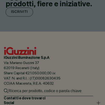
prodotti, fiere e iniziative.
ISCRIVITI
iGuzzini illuminazione S.p.A
Via Mariano Guzzini 37
62019 Recanati (Italy)
Share Capital €21.050.000,00 i.v.
VAT N. and R.I. : (IT)00082630435
CCIAA Macerata, R.E.A. 40632
Contatti e dove trovarci
Social