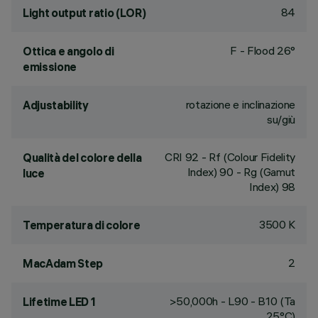
84
Light output ratio (LOR)
F - Flood 26°
Ottica e angolo di
emissione
rotazione e inclinazione
Adjustability
su/giù
CRI
92
- Rf (Colour Fidelity
Qualità del colore della
Index) 90 - Rg (Gamut
luce
Index) 98
3500 K
Temperatura di colore
2
MacAdam Step
>50,000h - L90 - B10 (Ta
Lifetime LED 1
25°C)