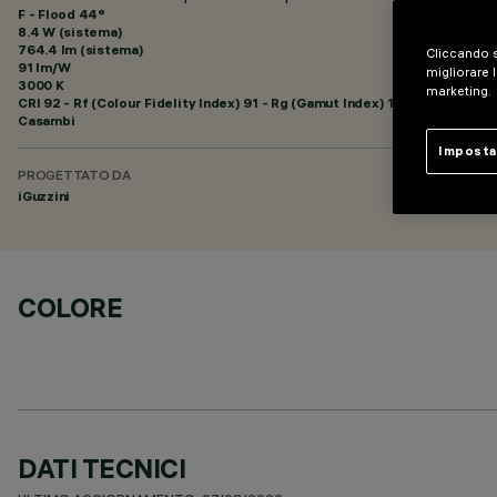
F - Flood 44°
8.4 W (sistema)
764.4 lm (sistema)
Cliccando s
91 lm/W
migliorare l
3000 K
marketing.
CRI
92
- Rf (Colour Fidelity Index) 91 - Rg (Gamut Index) 102
Casambi
Imposta
PROGETTATO DA
iGuzzini
COLORE
DATI TECNICI