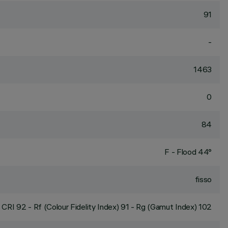
91
-
1463
0
84
F - Flood 44°
fisso
CRI
92
- Rf (Colour Fidelity Index) 91 - Rg (Gamut Index) 102