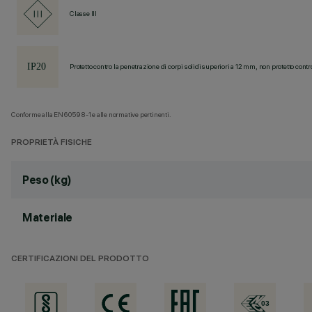
Classe III
Protetto contro la penetrazione di corpi solidi superiori a 12 mm, non protetto contr
Conforme alla EN60598-1 e alle normative pertinenti.
PROPRIETÀ FISICHE
Peso (kg)
Materiale
CERTIFICAZIONI DEL PRODOTTO