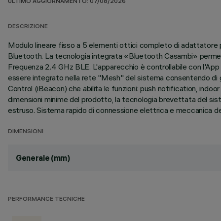
ULTIMO AGGIORNAMENTO: 07/08/2026
DESCRIZIONE
Modulo lineare fisso a 5 elementi ottici completo di adattatore pe
Bluetooth. La tecnologia integrata «Bluetooth Casambi» permett
Frequenza 2.4 GHz BLE. L'apparecchio è controllabile con l'App C
essere integrato nella rete "Mesh" del sistema consentendo di g
Control (iBeacon) che abilita le funzioni: push notification, indo
dimensioni minime del prodotto, la tecnologia brevettata del sis
estruso. Sistema rapido di connessione elettrica e meccanica dell
DIMENSIONI
Generale (mm)
PERFORMANCE TECNICHE