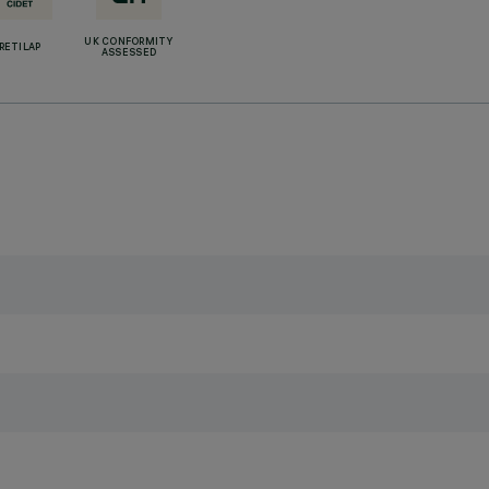
UK CONFORMITY
RETILAP
ASSESSED