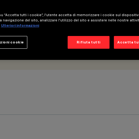
u “Accetta tutti i cookie”, l'utente accetta di memorizzare i cookie sul dispositi
a navigazione del sito, analizzare l'utilizzo del sito e assistere nelle nostre attivi
Ulteriori informazioni
zioni cookie
Rifiuta tutti
Accetta tut