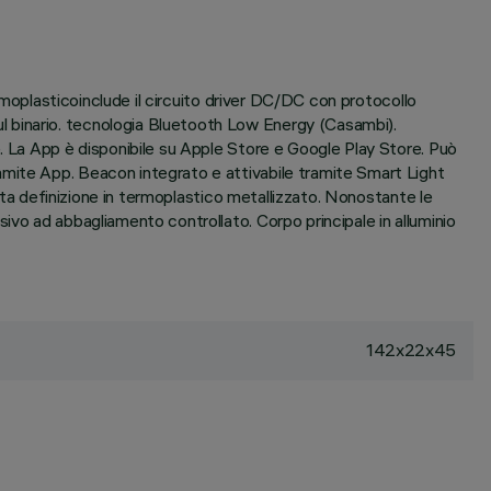
ermoplasticoinclude il circuito driver DC/DC con protocollo
l binario. tecnologia Bluetooth Low Energy (Casambi).
e. La App è disponibile su Apple Store e Google Play Store. Può
amite App. Beacon integrato e attivabile tramite Smart Light
alta definizione in termoplastico metallizzato. Nonostante le
ivo ad abbagliamento controllato. Corpo principale in alluminio
142x22x45