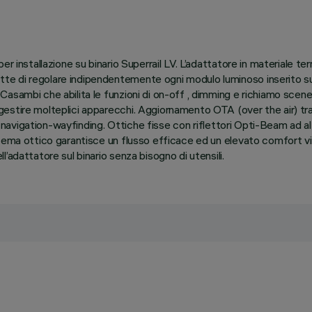
r installazione su binario Superrail LV. L’adattatore in materiale t
e di regolare indipendentemente ogni modulo luminoso inserito su
asambi che abilita le funzioni di on-off , dimming e richiamo scen
estire molteplici apparecchi. Aggiornamento OTA (over the air) tr
or navigation-wayfinding. Ottiche fisse con riflettori Opti-Beam ad 
tema ottico garantisce un flusso efficace ed un elevato comfort vis
’adattatore sul binario senza bisogno di utensili.