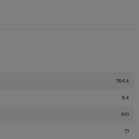
764.4
8.4
910
7.1