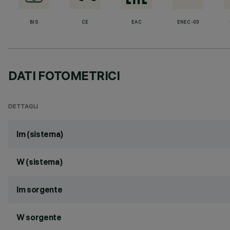
BIS
CE
EAC
ENEC-03
DATI FOTOMETRICI
DETTAGLI
lm (sistema)
W (sistema)
lm sorgente
W sorgente