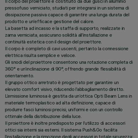
Il corpo del proiettore è costituito da due gusci in alluminio
pressofuso verniciato, studiati per integrarsi in un sistema di
dissipazione passiva capace di garantire una lunga durata del
prodotto e un’efficace gestione del calore.
La basetta ad incasso e la staffa di supporto, realizzate in
zama verniciata, assicurano solidità all’installazione e
continuità estetica con il design del proiettore.
Il corpo è completo di cavi uscenti, pertanto la connessione
elettrica risulta semplice e veloce.
Gli snodi del proiettore consentono una rotazione completa di
360° e un’inclinazione di 90°, offrendo grande flessibilità di
orientamento.
Il gruppo ottico arretrato è progettato per garantire un
elevato comfort visivo, riducendo l’abbagliamento diretto.
L’emissione luminosa è gestita da un’ottica Opti Beam Lens in
materiale termoplastico ad alta definizione, capace di
produrre fasci luminosi precisi, uniformi e con un controllo
ottimale della distribuzione della luce.
Il proiettore è inoltre predisposto per l’utilizzo di accessori
ottici sia interni sia esterni. Il sistema Push&Go facilita
l’installazione e la rimozione degli accessori in totale sicurezza: