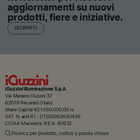
aggiornamenti su nuovi
prodotti, fiere e iniziative.
ISCRIVITI
iGuzzini illuminazione S.p.A
Via Mariano Guzzini 37
62019 Recanati (Italy)
Share Capital €21.050.000,00 i.v.
VAT N. and R.I. : (IT)00082630435
CCIAA Macerata, R.E.A. 40632