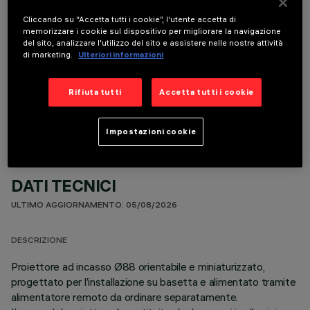
Cliccando su “Accetta tutti i cookie”, l'utente accetta di
memorizzare i cookie sul dispositivo per migliorare la navigazione
del sito, analizzare l'utilizzo del sito e assistere nelle nostre attività
di marketing.
Ulteriori informazioni
COMPONENTI OPZIONALI
Rifiuta tutti
Accetta tutti i cookie
Impostazioni cookie
DATI TECNICI
ULTIMO AGGIORNAMENTO: 05/08/2026
DESCRIZIONE
Proiettore ad incasso Ø88 orientabile e miniaturizzato,
progettato per l’installazione su basetta e alimentato tramite
alimentatore remoto da ordinare separatamente.