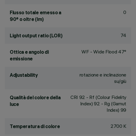
0
Flusso totale emesso a
90° o oltre (lm)
74
Light output ratio (LOR)
WF - Wide Flood 47°
Ottica e angolo di
emissione
rotazione e inclinazione
Adjustability
su/giù
CRI
92
- Rf (Colour Fidelity
Qualità del colore della
Index) 92 - Rg (Gamut
luce
Index) 99
2700 K
Temperatura di colore