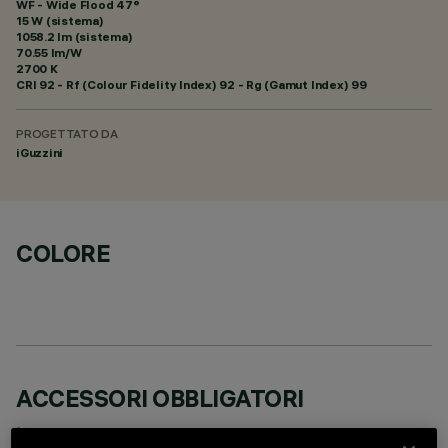
WF - Wide Flood 47°
15 W (sistema)
1058.2 lm (sistema)
70.55 lm/W
2700 K
CRI
92
- Rf (Colour Fidelity Index) 92 - Rg (Gamut Index) 99
PROGETTATO DA
iGuzzini
COLORE
ACCESSORI OBBLIGATORI
È necessario ordinare uno degli accessori obbligatori per installare e utilizzare correttamente il
prodotto: