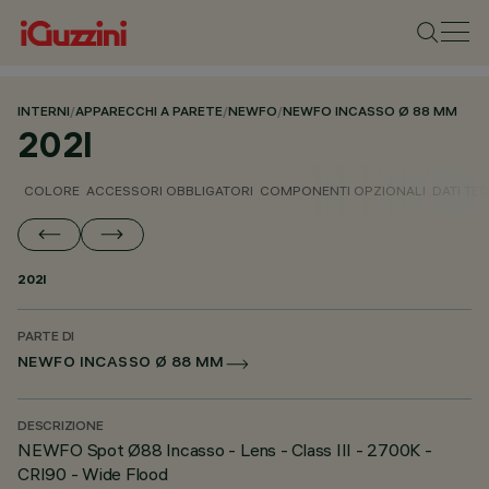
INTERNI
/
APPARECCHI A PARETE
/
NEWFO
/
NEWFO INCASSO Ø 88 MM
202I
COLORE
ACCESSORI OBBLIGATORI
COMPONENTI OPZIONALI
DATI TEC
202I
PARTE DI
NEWFO INCASSO Ø 88 MM
DESCRIZIONE
NEWFO Spot Ø88 Incasso - Lens - Class III - 2700K -
CRI90 - Wide Flood