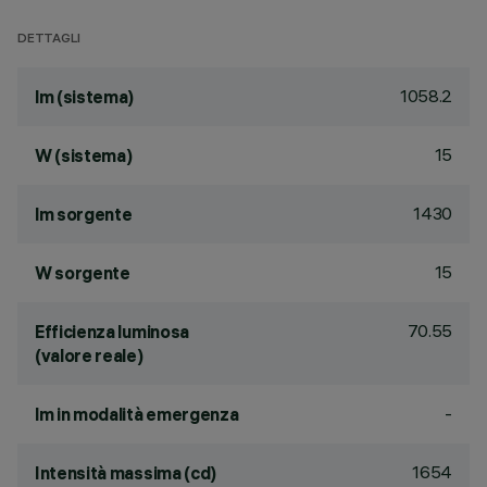
DETTAGLI
1058.2
lm (sistema)
15
W (sistema)
1430
lm sorgente
15
W sorgente
70.55
Efficienza luminosa
(valore reale)
-
lm in modalità emergenza
1654
Intensità massima (cd)