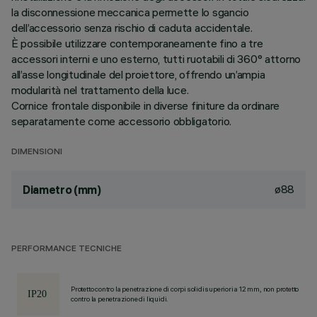
la disconnessione meccanica permette lo sgancio
dell’accessorio senza rischio di caduta accidentale.
È possibile utilizzare contemporaneamente fino a tre
accessori interni e uno esterno, tutti ruotabili di 360° attorno
all’asse longitudinale del proiettore, offrendo un’ampia
modularità nel trattamento della luce.
Cornice frontale disponibile in diverse finiture da ordinare
separatamente come accessorio obbligatorio.
DIMENSIONI
ø88
Diametro (mm)
PERFORMANCE TECNICHE
Protetto contro la penetrazione di corpi solidi superiori a 12 mm, non protetto
contro la penetrazione di liquidi.