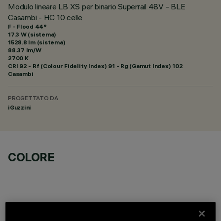
Modulo lineare LB XS per binario Superrail 48V - BLE
Casambi - HC 10 celle
F - Flood 44°
17.3 W (sistema)
1528.8 lm (sistema)
88.37 lm/W
2700 K
CRI
92
- Rf (Colour Fidelity Index) 91 - Rg (Gamut Index) 102
Casambi
PROGETTATO DA
iGuzzini
COLORE