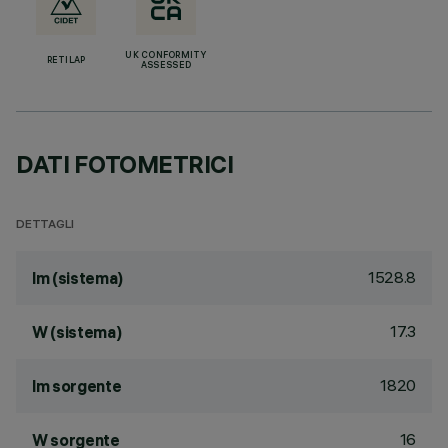
UK CONFORMITY
RETILAP
ASSESSED
DATI FOTOMETRICI
DETTAGLI
1528.8
lm (sistema)
17.3
W (sistema)
1820
lm sorgente
16
W sorgente