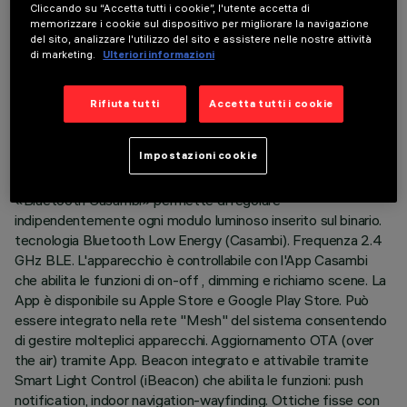
DATI TECNICI
Cliccando su “Accetta tutti i cookie”, l'utente accetta di
memorizzare i cookie sul dispositivo per migliorare la navigazione
del sito, analizzare l'utilizzo del sito e assistere nelle nostre attività
ULTIMO AGGIORNAMENTO: 07/08/2026
di marketing.
Ulteriori informazioni
DESCRIZIONE
Rifiuta tutti
Accetta tutti i cookie
Modulo lineare fisso a 10 elementi ottici completo di
adattatore per installazione su binario Superrail LV.
Impostazioni cookie
L’adattatore in materiale termoplasticoinclude il circuito driver
DC/DC con protocollo Bluetooth. La tecnologia integrata
«Bluetooth Casambi» permette di regolare
indipendentemente ogni modulo luminoso inserito sul binario.
tecnologia Bluetooth Low Energy (Casambi). Frequenza 2.4
GHz BLE. L'apparecchio è controllabile con l'App Casambi
che abilita le funzioni di on-off , dimming e richiamo scene. La
App è disponibile su Apple Store e Google Play Store. Può
essere integrato nella rete "Mesh" del sistema consentendo
di gestire molteplici apparecchi. Aggiornamento OTA (over
the air) tramite App. Beacon integrato e attivabile tramite
Smart Light Control (iBeacon) che abilita le funzioni: push
notification, indoor navigation-wayfinding. Ottiche fisse con