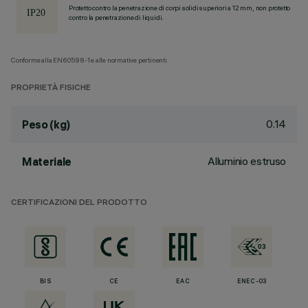
Protetto contro la penetrazione di corpi solidi superiori a 12 mm, non protetto
contro la penetrazione di liquidi.
Conforme alla EN60598-1 e alle normative pertinenti.
PROPRIETÀ FISICHE
0.14
Peso (kg)
Alluminio estruso
Materiale
CERTIFICAZIONI DEL PRODOTTO
BIS
CE
EAC
ENEC-03