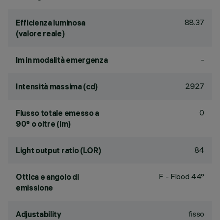
88.37
Efficienza luminosa
(valore reale)
-
lm in modalità emergenza
2927
Intensità massima (cd)
0
Flusso totale emesso a
90° o oltre (lm)
84
Light output ratio (LOR)
F - Flood 44°
Ottica e angolo di
emissione
fisso
Adjustability