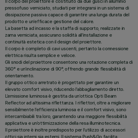
Il corpo del proiettore è costituito da due gusci in alluminio
pressofuso verniciato, studiati per integrarsi in un sistema di
dissipazione passiva capace di garantire una lunga durata del
prodotto e un’efficace gestione del calore.
La basetta ad incasso e la staffa di supporto, realizzate in
zama verniciata, assicurano solidità all’installazione e
continuità estetica con il design del proiettore.
Il corpo è completo di cavi uscenti, pertanto la connessione
elettrica risulta semplice e veloce.
Gli snodi del proiettore consentono una rotazione completa di
360° e un’inclinazione di 90°, offrendo grande flessibilità di
orientamento.
Il gruppo ottico arretrato è progettato per garantire un
elevato comfort visivo, riducendo l’abbagliamento diretto.
L’emissione luminosa è gestita da un’ottica Opti Beam
Reflector ad altissima riflettanza. I riflettori, oltre a migliorare
sensibilmente l’efficienza luminosa e il comfort visivo, sono
intercambiabili tra loro, garantendo una maggiore flessibilità
applicativa e un’ottimizzazione della resa illuminotecnica.
Il proiettore è inoltre predisposto per l’utilizzo di accessori
ottici sia interni sia esterni. Il sistema Push&Go facilita