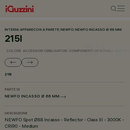
INTERNI
/
APPARECCHI A PARETE
/
NEWFO
/
NEWFO INCASSO Ø 88 MM
215I
COLORE
ACCESSORI OBBLIGATORI
COMPONENTI OPZIONALI
DATI TEC
215I
PARTE DI
NEWFO INCASSO Ø 88 MM
DESCRIZIONE
NEWFO Spot Ø88 Incasso - Reflector - Class III - 3000K -
CRI90 - Medium