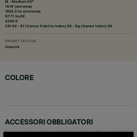
M - Medium 26°
16 W (sistema)
1563.3 lm (sistema)
97.71 lm/W
3000 K
CRI
92
- Rf (Colour Fidelity Index) 92 - Rg (Gamut Index) 99
PROGETTATO DA
iGuzzini
COLORE
ACCESSORI OBBLIGATORI
È necessario ordinare uno degli accessori obbligatori per installare e utilizzare correttamente il
prodotto: