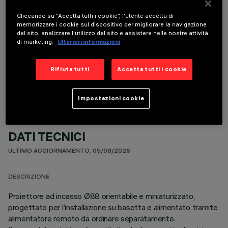
Cliccando su “Accetta tutti i cookie”, l'utente accetta di
memorizzare i cookie sul dispositivo per migliorare la navigazione
del sito, analizzare l'utilizzo del sito e assistere nelle nostre attività
di marketing.
Ulteriori informazioni
COMPONENTI OPZIONALI
Rifiuta tutti
Accetta tutti i cookie
Impostazioni cookie
DATI TECNICI
ULTIMO AGGIORNAMENTO: 05/08/2026
DESCRIZIONE
Proiettore ad incasso Ø88 orientabile e miniaturizzato,
progettato per l’installazione su basetta e alimentato tramite
alimentatore remoto da ordinare separatamente.