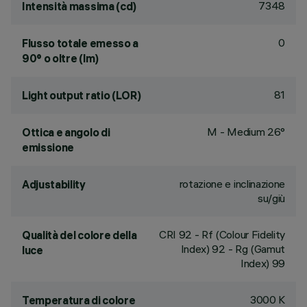
7348
Intensità massima (cd)
0
Flusso totale emesso a
90° o oltre (lm)
81
Light output ratio (LOR)
M - Medium 26°
Ottica e angolo di
emissione
rotazione e inclinazione
Adjustability
su/giù
CRI
92
- Rf (Colour Fidelity
Qualità del colore della
Index) 92 - Rg (Gamut
luce
Index) 99
3000 K
Temperatura di colore