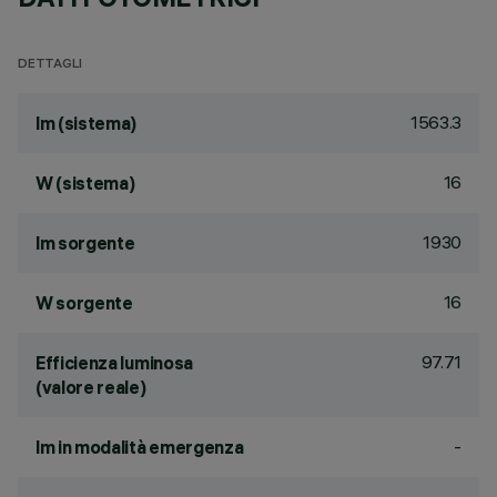
DETTAGLI
1563.3
lm (sistema)
16
W (sistema)
1930
lm sorgente
16
W sorgente
97.71
Efficienza luminosa
(valore reale)
-
lm in modalità emergenza