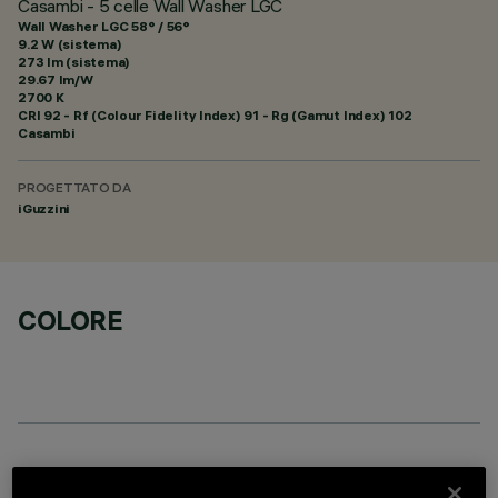
Casambi - 5 celle Wall Washer LGC
Wall Washer LGC 58° / 56°
9.2 W (sistema)
273 lm (sistema)
29.67 lm/W
2700 K
CRI
92
- Rf (Colour Fidelity Index) 91 - Rg (Gamut Index) 102
Casambi
PROGETTATO DA
iGuzzini
COLORE
DATI TECNICI