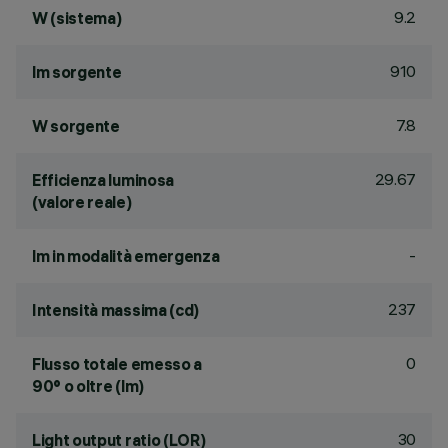
9.2
W (sistema)
910
lm sorgente
7.8
W sorgente
29.67
Efficienza luminosa
(valore reale)
-
lm in modalità emergenza
237
Intensità massima (cd)
0
Flusso totale emesso a
90° o oltre (lm)
30
Light output ratio (LOR)