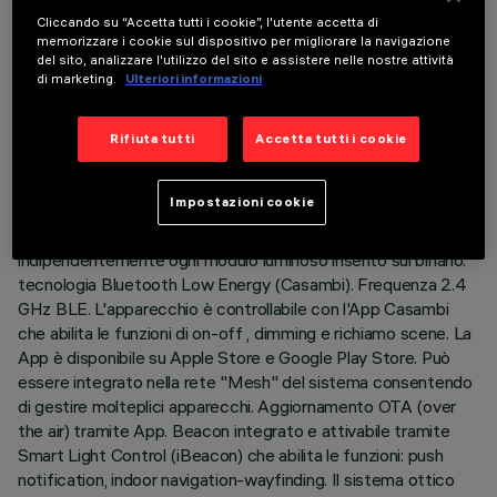
ULTIMO AGGIORNAMENTO: 07/08/2026
Cliccando su “Accetta tutti i cookie”, l'utente accetta di
memorizzare i cookie sul dispositivo per migliorare la navigazione
del sito, analizzare l'utilizzo del sito e assistere nelle nostre attività
DESCRIZIONE
di marketing.
Ulteriori informazioni
Apparecchio miniaturizzato lineare ad incasso per sorgenti
LED, specializzato per illuminazione verticale delle pareti
Rifiuta tutti
Accetta tutti i cookie
completo di adattatore per installazione su binario Superrail
LV. L’adattatore in materiale termoplastico include il circuito
Impostazioni cookie
driver DC/DC con protocollo Bluetooth. La tecnologia
integrata «Bluetooth Casambi» permette di regolare
indipendentemente ogni modulo luminoso inserito sul binario.
tecnologia Bluetooth Low Energy (Casambi). Frequenza 2.4
GHz BLE. L'apparecchio è controllabile con l'App Casambi
che abilita le funzioni di on-off , dimming e richiamo scene. La
App è disponibile su Apple Store e Google Play Store. Può
essere integrato nella rete "Mesh" del sistema consentendo
di gestire molteplici apparecchi. Aggiornamento OTA (over
the air) tramite App. Beacon integrato e attivabile tramite
Smart Light Control (iBeacon) che abilita le funzioni: push
notification, indoor navigation-wayfinding. Il sistema ottico