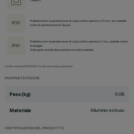
Classe II
Protetto contro la penetrazione di corpi solidi superiori a 12 mm, non protetto
contro la penetrazione di liquidi.
Protetto contro la penetrazione di corpi solidi superiori a 1 mm, protetto contro
la pioggia.
Sulla parte visibile del prodotto una volta installato
Conforme alla EN60598-1 e alle normative pertinenti.
PROPRIETÀ FISICHE
0.08
Peso (kg)
Alluminio estruso
Materiale
CERTIFICAZIONI DEL PRODOTTO