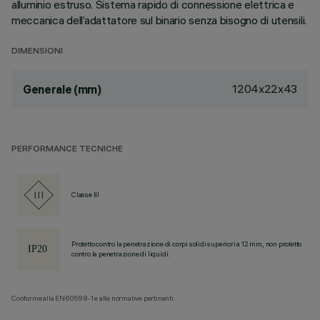
alluminio estruso. Sistema rapido di connessione elettrica e
meccanica dell’adattatore sul binario senza bisogno di utensili.
DIMENSIONI
1204x22x43
Generale (mm)
PERFORMANCE TECNICHE
Classe III
Protetto contro la penetrazione di corpi solidi superiori a 12 mm, non protetto
contro la penetrazione di liquidi.
Conforme alla EN60598-1 e alle normative pertinenti.