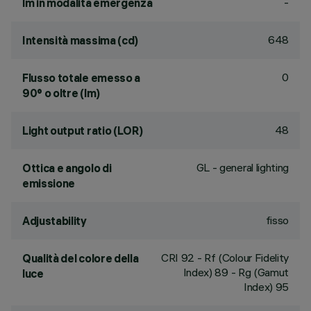
-
lm in modalità emergenza
648
Intensità massima (cd)
0
Flusso totale emesso a
90° o oltre (lm)
48
Light output ratio (LOR)
GL - general lighting
Ottica e angolo di
emissione
fisso
Adjustability
CRI
92
- Rf (Colour Fidelity
Qualità del colore della
Index) 89 - Rg (Gamut
luce
Index) 95