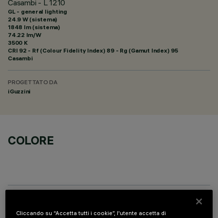
Casambi - L 1210
GL - general lighting
24.9 W (sistema)
1848 lm (sistema)
74.22 lm/W
3500 K
CRI
92
- Rf (Colour Fidelity Index) 89 - Rg (Gamut Index) 95
Casambi
PROGETTATO DA
iGuzzini
COLORE
DATI TECNICI
Cliccando su “Accetta tutti i cookie”, l'utente accetta di