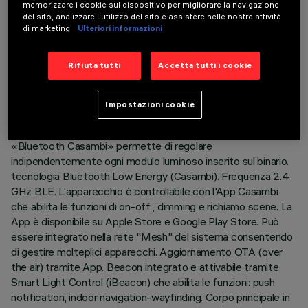
memorizzare i cookie sul dispositivo per migliorare la navigazione
ULTIMO AGGIORNAMENTO: 07/08/2026
del sito, analizzare l'utilizzo del sito e assistere nelle nostre attività
di marketing.
Ulteriori informazioni
DESCRIZIONE
Rifiuta tutti
Accetta tutti i cookie
Prodotto per illuminazione lineare con schermo in
policarbonato - con LED monocromatico bianco - completo
di adattatore per installazione su binario Superrail LV.
Impostazioni cookie
L’adattatore in materiale termoplasticoinclude il circuito driver
DC/DC con protocollo Bluetooth. La tecnologia integrata
«Bluetooth Casambi» permette di regolare
indipendentemente ogni modulo luminoso inserito sul binario.
tecnologia Bluetooth Low Energy (Casambi). Frequenza 2.4
GHz BLE. L'apparecchio è controllabile con l'App Casambi
che abilita le funzioni di on-off , dimming e richiamo scene. La
App è disponibile su Apple Store e Google Play Store. Può
essere integrato nella rete "Mesh" del sistema consentendo
di gestire molteplici apparecchi. Aggiornamento OTA (over
the air) tramite App. Beacon integrato e attivabile tramite
Smart Light Control (iBeacon) che abilita le funzioni: push
notification, indoor navigation-wayfinding. Corpo principale in