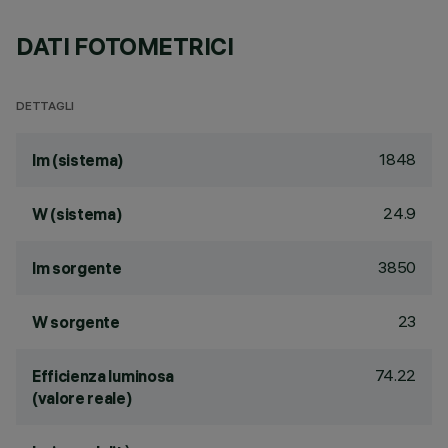
DATI FOTOMETRICI
DETTAGLI
1848
lm (sistema)
24.9
W (sistema)
3850
lm sorgente
23
W sorgente
74.22
Efficienza luminosa
(valore reale)