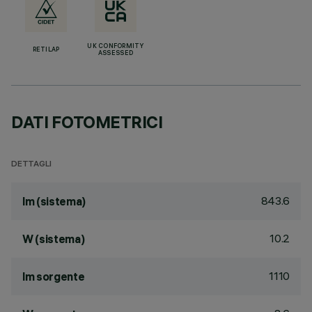
UK CONFORMITY
RETILAP
ASSESSED
DATI FOTOMETRICI
DETTAGLI
843.6
lm (sistema)
10.2
W (sistema)
1110
lm sorgente