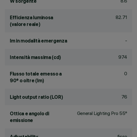
8.6
W sorgente
82.71
Efficienza luminosa
(valore reale)
-
lm in modalità emergenza
974
Intensità massima (cd)
0
Flusso totale emesso a
90° o oltre (lm)
76
Light output ratio (LOR)
General Lighting Pro 55°
Ottica e angolo di
emissione
fisso
Adjustability