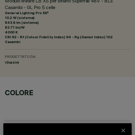
Modulo lineare LB XS per binario Superrail 48V - BLE
Casambi - GL Pro 5 celle
General Lighting Pro 55°
10.2 W (sistema)
843.6 lm (sistema)
82.71 lm/W
4000 K
CRI
92
- Rf (Colour Fidelity Index) 94 - Rg (Gamut Index) 102
Casambi
PROGETTATO DA
iGuzzini
COLORE