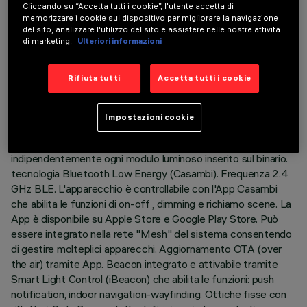
DATI TECNICI
Cliccando su “Accetta tutti i cookie”, l'utente accetta di
memorizzare i cookie sul dispositivo per migliorare la navigazione
ULTIMO AGGIORNAMENTO: 07/08/2026
del sito, analizzare l'utilizzo del sito e assistere nelle nostre attività
di marketing.
Ulteriori informazioni
DESCRIZIONE
Rifiuta tutti
Accetta tutti i cookie
Modulo lineare fisso a 5 elementi ottici completo di
adattatore per installazione su binario Superrail LV.
L’adattatore in materiale termoplastico include il circuito
Impostazioni cookie
driver DC/DC con protocollo Bluetooth. La tecnologia
integrata «Bluetooth Casambi» permette di regolare
indipendentemente ogni modulo luminoso inserito sul binario.
tecnologia Bluetooth Low Energy (Casambi). Frequenza 2.4
GHz BLE. L'apparecchio è controllabile con l'App Casambi
che abilita le funzioni di on-off , dimming e richiamo scene. La
App è disponibile su Apple Store e Google Play Store. Può
essere integrato nella rete "Mesh" del sistema consentendo
di gestire molteplici apparecchi. Aggiornamento OTA (over
the air) tramite App. Beacon integrato e attivabile tramite
Smart Light Control (iBeacon) che abilita le funzioni: push
notification, indoor navigation-wayfinding. Ottiche fisse con