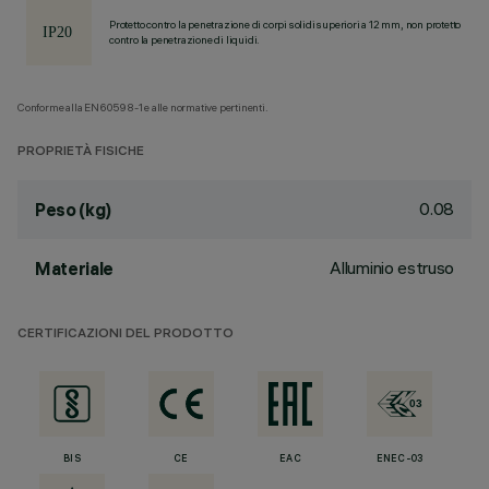
Protetto contro la penetrazione di corpi solidi superiori a 12 mm, non protetto
contro la penetrazione di liquidi.
Conforme alla EN60598-1 e alle normative pertinenti.
PROPRIETÀ FISICHE
0.08
Peso (kg)
Alluminio estruso
Materiale
CERTIFICAZIONI DEL PRODOTTO
BIS
CE
EAC
ENEC-03