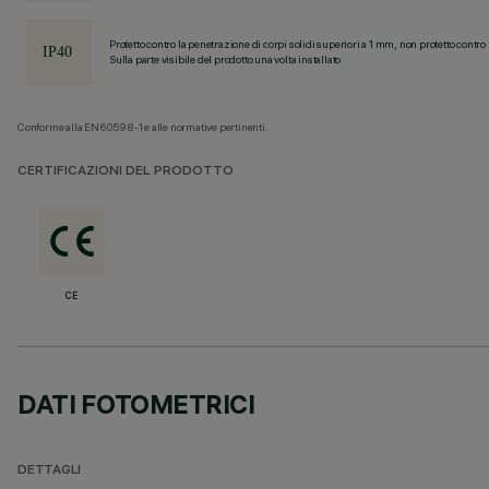
Protetto contro la penetrazione di corpi solidi superiori a 1 mm, non protetto contro 
Sulla parte visibile del prodotto una volta installato
Conforme alla EN60598-1 e alle normative pertinenti.
CERTIFICAZIONI DEL PRODOTTO
CE
DATI FOTOMETRICI
DETTAGLI