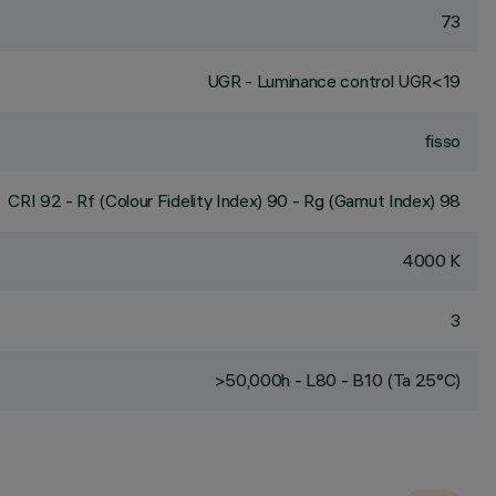
73
UGR - Luminance control UGR<19
fisso
CRI
92
- Rf (Colour Fidelity Index) 90 - Rg (Gamut Index) 98
4000 K
3
>50,000h - L80 - B10 (Ta 25°C)