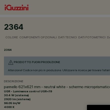
2364
COLORE
COMPONENTI OPZIONALI
DATI TECNICI
DATI FOTOMETRICI
D
2364
PRODOTTO FUORI PRODUZIONE
Attenzione! Codice non più in produzione. Utilizzare la ricerca per trovare l'alter
DESCRIZIONE
pannello 621x621 mm - neutral white - schermo microprismatic
UGR - Luminance control UGR<19
30.4 W (sistema)
2920 lm (sistema)
96.05 lm/W
4000 K