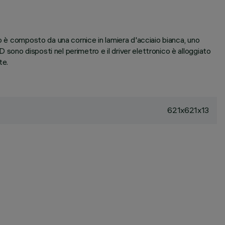
o è composto da una cornice in lamiera d'acciaio bianca, uno
ono disposti nel perimetro e il driver elettronico è alloggiato
te.
621x621x13