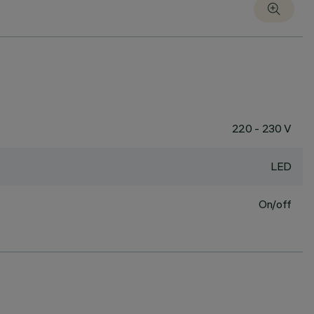
220 - 230 V
LED
On/off