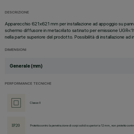
DESCRIZIONE
Apparecchio 621x621 mm per installazione ad appoggio su pannelli
schermo diffusore in metacrilato satinato per emissione UGR<19 L
nella parte superiore del prodotto. Possibilità di installazione 
DIMENSIONI
Generale (mm)
PERFORMANCE TECNICHE
Classe II
Protetto contro la penetrazione di corpi solidi superiori a 12 mm, non protetto contr