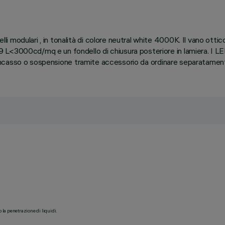
 modulari , in tonalità di colore neutral white 4000K. Il vano ottic
<3000cd/mq e un fondello di chiusura posteriore in lamiera. I LED s
ad incasso o sospensione tramite accessorio da ordinare separatamen
o la penetrazione di liquidi.