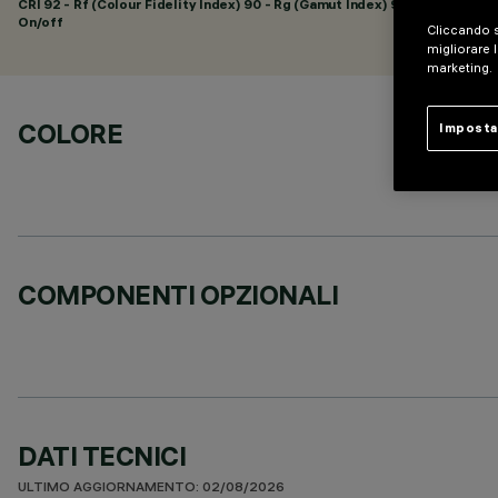
CRI
92
- Rf (Colour Fidelity Index) 90 - Rg (Gamut Index) 98
On/off
Cliccando s
migliorare l
marketing.
COLORE
Imposta
COMPONENTI OPZIONALI
DATI TECNICI
ULTIMO AGGIORNAMENTO: 02/08/2026