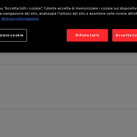
u “Accetta tutti i cookie”, l'utente accetta di memorizzare i cookie sul dispositi
a navigazione del sito, analizzare l'utilizzo del sito e assistere nelle nostre attivi
Ulteriori informazioni
zioni cookie
Rifiuta tutti
Accetta tut