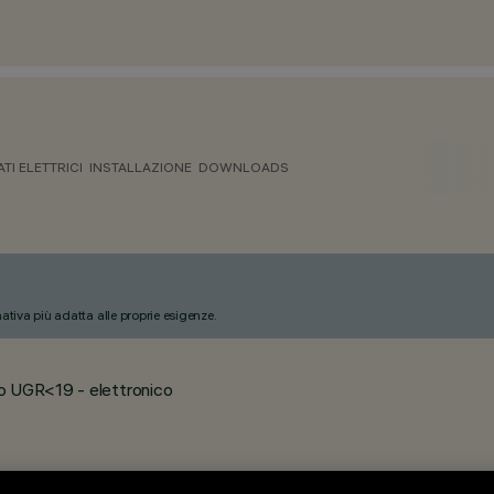
ATI ELETTRICI
INSTALLAZIONE
DOWNLOADS
nativa più adatta alle proprie esigenze.
o UGR<19 - elettronico