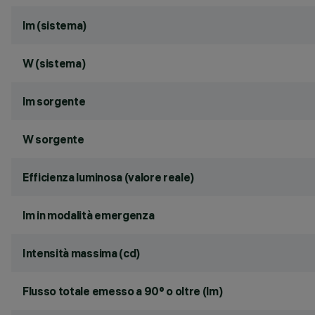
lm (sistema)
W (sistema)
lm sorgente
W sorgente
Efficienza luminosa (valore reale)
lm in modalità emergenza
Intensità massima (cd)
Flusso totale emesso a 90° o oltre (lm)