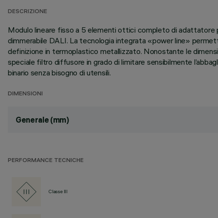
DESCRIZIONE
Modulo lineare fisso a 5 elementi ottici completo di adattatore pe
dimmerabile DALI. La tecnologia integrata «power line» permette
definizione in termoplastico metallizzato. Nonostante le dimens
speciale filtro diffusore in grado di limitare sensibilmente l’abb
binario senza bisogno di utensili.
DIMENSIONI
Generale (mm)
PERFORMANCE TECNICHE
Classe III