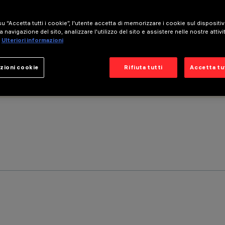
u “Accetta tutti i cookie”, l'utente accetta di memorizzare i cookie sul dispositi
a navigazione del sito, analizzare l'utilizzo del sito e assistere nelle nostre attivi
Ulteriori informazioni
zioni cookie
Rifiuta tutti
Accetta tut