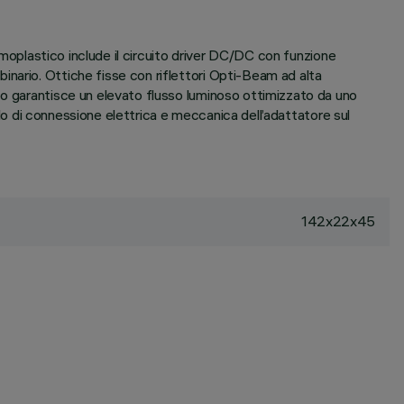
ermoplastico include il circuito driver DC/DC con funzione
nario. Ottiche fisse con riflettori Opti-Beam ad alta
co garantisce un elevato flusso luminoso ottimizzato da uno
ido di connessione elettrica e meccanica dell’adattatore sul
142x22x45