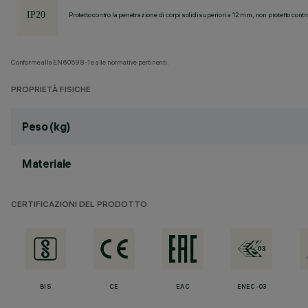
Protetto contro la penetrazione di corpi solidi superiori a 12 mm, non protetto contr
Conforme alla EN60598-1 e alle normative pertinenti.
PROPRIETÀ FISICHE
Peso (kg)
Materiale
CERTIFICAZIONI DEL PRODOTTO
BIS
CE
EAC
ENEC-03