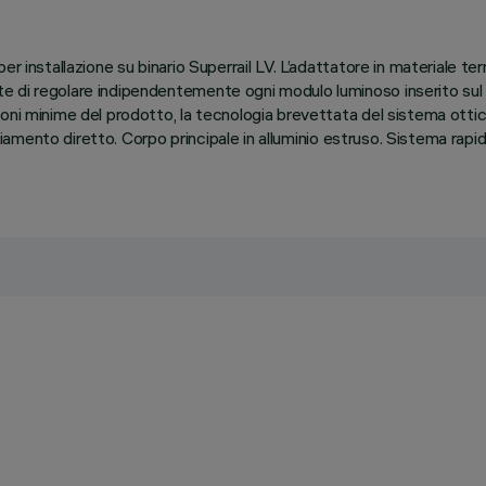
r installazione su binario Superrail LV. L’adattatore in materiale t
 di regolare indipendentemente ogni modulo luminoso inserito sul bi
ioni minime del prodotto, la tecnologia brevettata del sistema otti
agliamento diretto. Corpo principale in alluminio estruso. Sistema rap