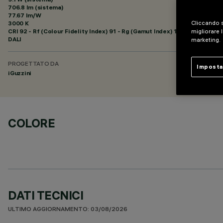
706.8 lm (sistema)
77.67 lm/W
3000 K
Cliccando s
CRI
92
- Rf (Colour Fidelity Index) 91 - Rg (Gamut Index) 102
migliorare l
DALI
marketing.
PROGETTATO DA
Imposta
iGuzzini
COLORE
DATI TECNICI
ULTIMO AGGIORNAMENTO: 03/08/2026