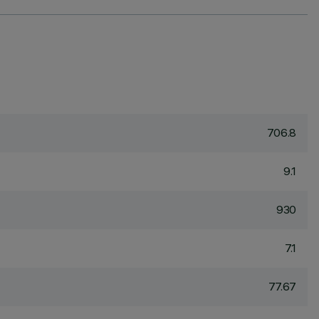
706.8
9.1
930
7.1
77.67