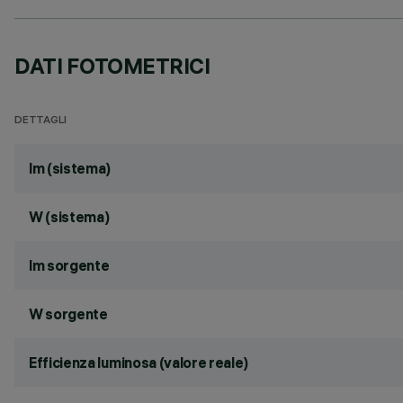
DATI FOTOMETRICI
DETTAGLI
lm (sistema)
W (sistema)
lm sorgente
W sorgente
Efficienza luminosa (valore reale)