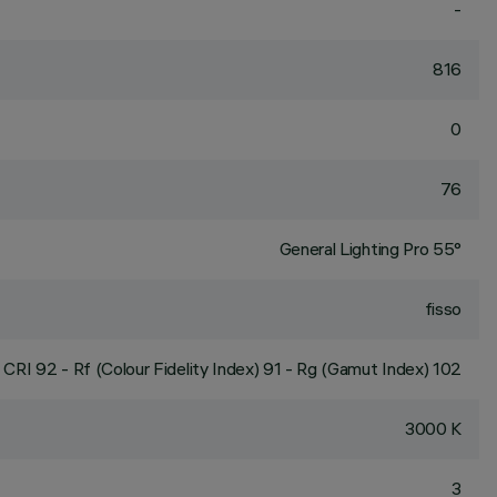
-
816
0
76
General Lighting Pro 55°
fisso
CRI
92
- Rf (Colour Fidelity Index) 91 - Rg (Gamut Index) 102
3000 K
3