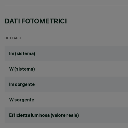
DATI FOTOMETRICI
DETTAGLI
lm (sistema)
W (sistema)
lm sorgente
W sorgente
Efficienza luminosa (valore reale)