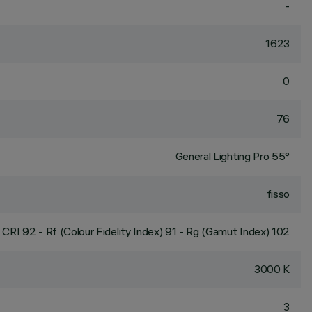
-
1623
0
76
General Lighting Pro 55°
fisso
CRI
92
- Rf (Colour Fidelity Index) 91 - Rg (Gamut Index) 102
3000 K
3