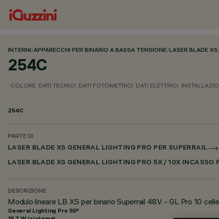
INTERNI
/
APPARECCHI PER BINARIO A BASSA TENSIONE
/
LASER BLADE XS
254C
COLORE
DATI TECNICI
DATI FOTOMETRICI
DATI ELETTRICI
INSTALLAZI
254C
PARTE DI
LASER BLADE XS GENERAL LIGHTING PRO PER SUPERRAIL
LASER BLADE XS GENERAL LIGHTING PRO 5X / 10X INCASSO
DESCRIZIONE
Modulo lineare LB XS per binario Superrail 48V - GL Pro 10 cell
General Lighting Pro 55°
15.7 W (sistema)