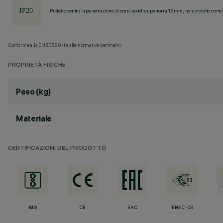
Protetto contro la penetrazione di corpi solidi superiori a 12 mm, non protetto contr
Conforme alla EN60598-1 e alle normative pertinenti.
PROPRIETÀ FISICHE
Peso (kg)
Materiale
CERTIFICAZIONI DEL PRODOTTO
BIS
CE
EAC
ENEC-03