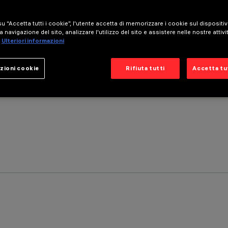
u “Accetta tutti i cookie”, l'utente accetta di memorizzare i cookie sul dispositi
a navigazione del sito, analizzare l'utilizzo del sito e assistere nelle nostre attivi
Ulteriori informazioni
zioni cookie
Rifiuta tutti
Accetta tut