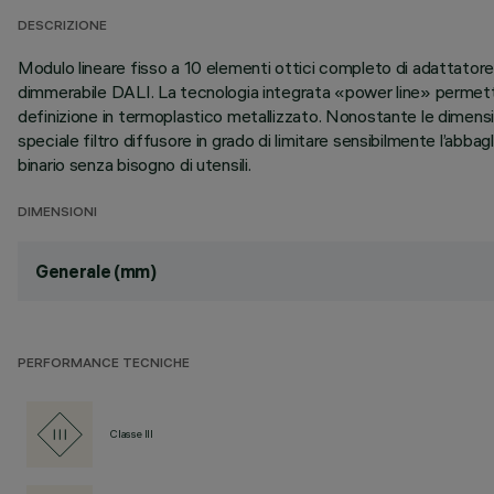
DESCRIZIONE
Modulo lineare fisso a 10 elementi ottici completo di adattatore p
dimmerabile DALI. La tecnologia integrata «power line» permette
definizione in termoplastico metallizzato. Nonostante le dimens
speciale filtro diffusore in grado di limitare sensibilmente l’abb
binario senza bisogno di utensili.
DIMENSIONI
Generale (mm)
PERFORMANCE TECNICHE
Classe III