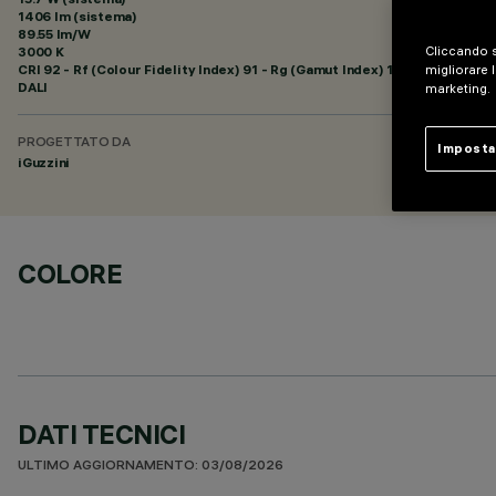
1406 lm (sistema)
89.55 lm/W
3000 K
Cliccando s
CRI
92
- Rf (Colour Fidelity Index) 91 - Rg (Gamut Index) 102
migliorare l
DALI
marketing.
PROGETTATO DA
Imposta
iGuzzini
COLORE
DATI TECNICI
ULTIMO AGGIORNAMENTO: 03/08/2026