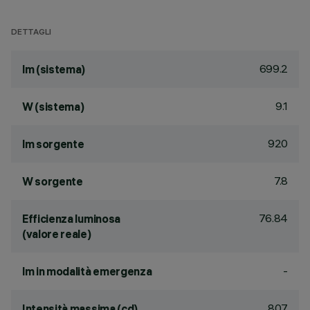
DETTAGLI
699.2
lm (sistema)
9.1
W (sistema)
920
lm sorgente
7.8
W sorgente
76.84
Efficienza luminosa
(valore reale)
-
lm in modalità emergenza
807
Intensità massima (cd)