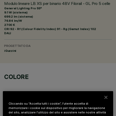
Modulo lineare LB XS per binario 48V Filorail - GL Pro 5 celle
General Lighting Pro 55°
9.1 W (sistema)
699.2 lm (sistema)
76.84 lm/W
2700 K
CRI
92
- Rf (Colour Fidelity Index) 91 - Rg (Gamut Index) 102
DALI
PROGETTATO DA
iGuzzini
COLORE
Cliccando su “Accetta tutti i cookie”, l'utente accetta di
memorizzare i cookie sul dispositivo per migliorare la navigazione
DATI TECNICI
del sito, analizzare l'utilizzo del sito e assistere nelle nostre attività