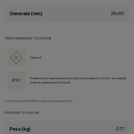
26x50
Generale (mm)
PERFORMANCE TECNICHE
Classe III
Protetto contro la penetrazione di corpi solidi superiori a 12 mm, non protetto
contro la penetrazione di liquidi.
Conforme alla EN60598-1 e alle normative pertinenti.
PROPRIETÀ FISICHE
0.17
Peso (kg)