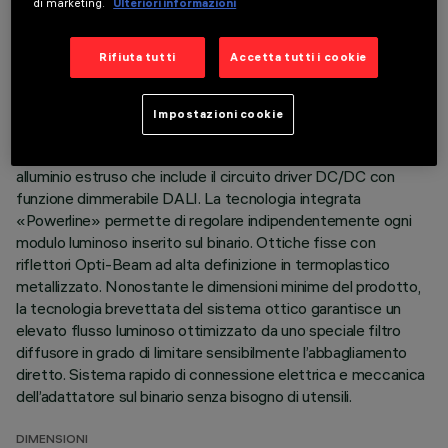
di marketing.
Ulteriori informazioni
ULTIMO AGGIORNAMENTO: 07/08/2026
Rifiuta tutti
Accetta tutti i cookie
DESCRIZIONE
Modulo lineare fisso a 5 elementi ottici completo di
Impostazioni cookie
adattatore per installazione su binario a bassa tensione 48V
Filorail. Corpo principale e gruppo tecnico di dissipazione in
alluminio estruso che include il circuito driver DC/DC con
funzione dimmerabile DALI. La tecnologia integrata
«Powerline» permette di regolare indipendentemente ogni
modulo luminoso inserito sul binario. Ottiche fisse con
riflettori Opti-Beam ad alta definizione in termoplastico
metallizzato. Nonostante le dimensioni minime del prodotto,
la tecnologia brevettata del sistema ottico garantisce un
elevato flusso luminoso ottimizzato da uno speciale filtro
diffusore in grado di limitare sensibilmente l’abbagliamento
diretto. Sistema rapido di connessione elettrica e meccanica
dell’adattatore sul binario senza bisogno di utensili.
DIMENSIONI