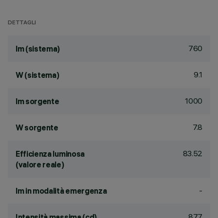
DETTAGLI
760
lm (sistema)
9.1
W (sistema)
1000
lm sorgente
7.8
W sorgente
83.52
Efficienza luminosa
(valore reale)
-
lm in modalità emergenza
877
Intensità massima (cd)