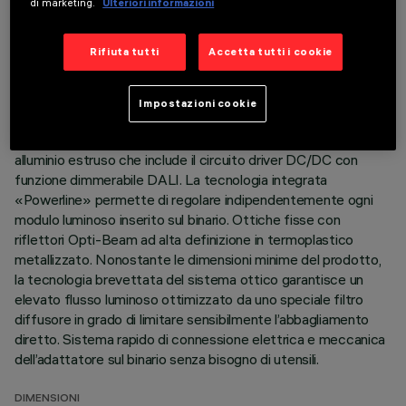
di marketing.
Ulteriori informazioni
ULTIMO AGGIORNAMENTO: 07/08/2026
Rifiuta tutti
Accetta tutti i cookie
DESCRIZIONE
Modulo lineare fisso a 5 elementi ottici completo di
Impostazioni cookie
adattatore per installazione su binario a bassa tensione 48V
Filorail. Corpo principale e gruppo tecnico di dissipazione in
alluminio estruso che include il circuito driver DC/DC con
funzione dimmerabile DALI. La tecnologia integrata
«Powerline» permette di regolare indipendentemente ogni
modulo luminoso inserito sul binario. Ottiche fisse con
riflettori Opti-Beam ad alta definizione in termoplastico
metallizzato. Nonostante le dimensioni minime del prodotto,
la tecnologia brevettata del sistema ottico garantisce un
elevato flusso luminoso ottimizzato da uno speciale filtro
diffusore in grado di limitare sensibilmente l’abbagliamento
diretto. Sistema rapido di connessione elettrica e meccanica
dell’adattatore sul binario senza bisogno di utensili.
DIMENSIONI