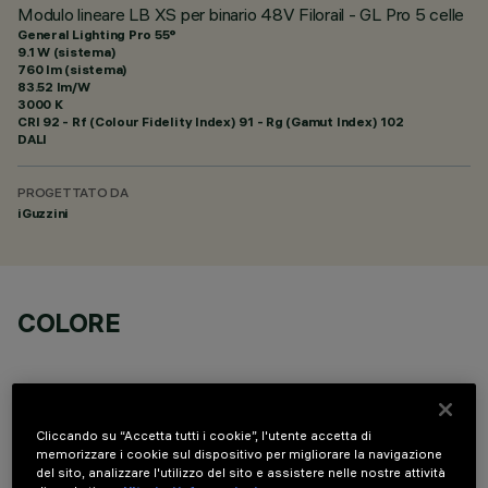
Modulo lineare LB XS per binario 48V Filorail - GL Pro 5 celle
General Lighting Pro 55°
9.1 W (sistema)
760 lm (sistema)
83.52 lm/W
3000 K
CRI
92
- Rf (Colour Fidelity Index) 91 - Rg (Gamut Index) 102
DALI
PROGETTATO DA
iGuzzini
COLORE
Cliccando su “Accetta tutti i cookie”, l'utente accetta di
memorizzare i cookie sul dispositivo per migliorare la navigazione
DATI TECNICI
del sito, analizzare l'utilizzo del sito e assistere nelle nostre attività