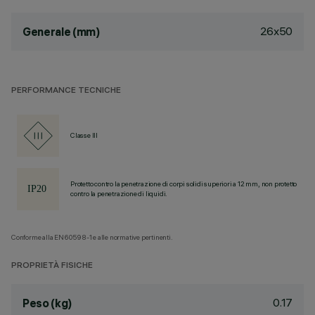
26x50
Generale (mm)
PERFORMANCE TECNICHE
Classe III
Protetto contro la penetrazione di corpi solidi superiori a 12 mm, non protetto
contro la penetrazione di liquidi.
Conforme alla EN60598-1 e alle normative pertinenti.
PROPRIETÀ FISICHE
0.17
Peso (kg)