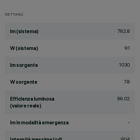
DETTAGLI
782.8
lm (sistema)
9.1
W (sistema)
1030
lm sorgente
7.8
W sorgente
86.02
Efficienza luminosa
(valore reale)
-
lm in modalità emergenza
904
Intensità massima (cd)