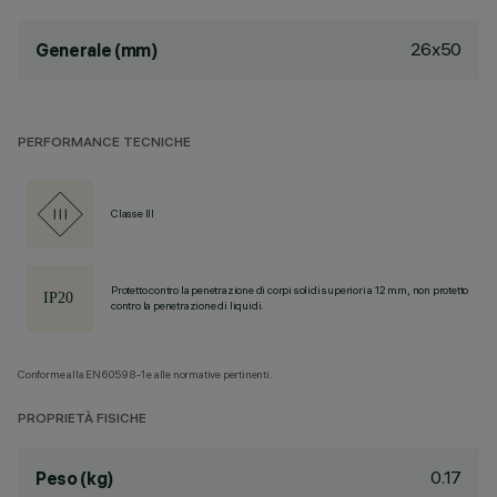
26x50
Generale (mm)
PERFORMANCE TECNICHE
Classe III
Protetto contro la penetrazione di corpi solidi superiori a 12 mm, non protetto
contro la penetrazione di liquidi.
Conforme alla EN60598-1 e alle normative pertinenti.
PROPRIETÀ FISICHE
0.17
Peso (kg)