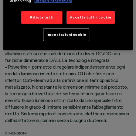
di marketing.
Ulteriori informazioni
ULTIMO AGGIORNAMENTO: 07/08/2026
Rifiuta tutti
Accetta tutti i cookie
DESCRIZIONE
Modulo lineare fisso a 5 elementi ottici completo di
Impostazioni cookie
adattatore per installazione su binario a bassa tensione 48V
Filorail. Corpo principale e gruppo tecnico di dissipazione in
alluminio estruso che include il circuito driver DC/DC con
funzione dimmerabile DALI. La tecnologia integrata
«Powerline» permette di regolare indipendentemente ogni
modulo luminoso inserito sul binario. Ottiche fisse con
riflettori Opti-Beam ad alta definizione in termoplastico
metallizzato. Nonostante le dimensioni minime del prodotto,
la tecnologia brevettata del sistema ottico garantisce un
elevato flusso luminoso ottimizzato da uno speciale filtro
diffusore in grado di limitare sensibilmente l’abbagliamento
diretto. Sistema rapido di connessione elettrica e meccanica
dell’adattatore sul binario senza bisogno di utensili.
DIMENSIONI