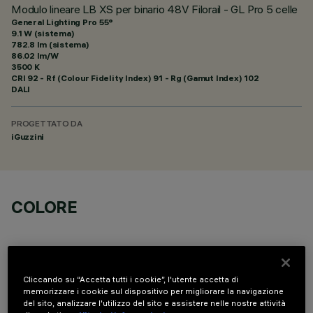
Modulo lineare LB XS per binario 48V Filorail - GL Pro 5 celle
General Lighting Pro 55°
9.1 W (sistema)
782.8 lm (sistema)
86.02 lm/W
3500 K
CRI
92
- Rf (Colour Fidelity Index) 91 - Rg (Gamut Index) 102
DALI
PROGETTATO DA
iGuzzini
COLORE
Cliccando su “Accetta tutti i cookie”, l'utente accetta di
memorizzare i cookie sul dispositivo per migliorare la navigazione
DATI TECNICI
del sito, analizzare l'utilizzo del sito e assistere nelle nostre attività