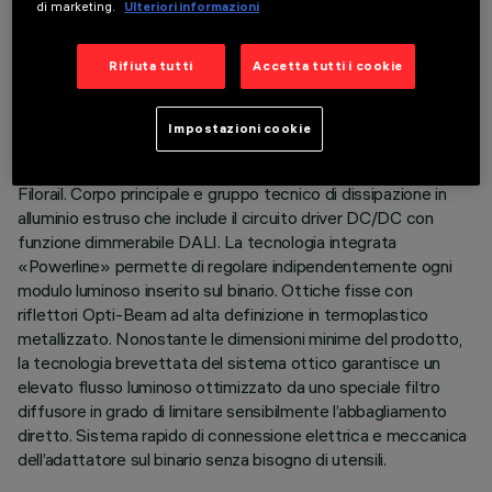
di marketing.
Ulteriori informazioni
DATI TECNICI
ULTIMO AGGIORNAMENTO: 07/08/2026
Rifiuta tutti
Accetta tutti i cookie
DESCRIZIONE
Impostazioni cookie
Modulo lineare fisso a 10 elementi ottici completo di
adattatore per installazione su binario a bassa tensione 48V
Filorail. Corpo principale e gruppo tecnico di dissipazione in
alluminio estruso che include il circuito driver DC/DC con
funzione dimmerabile DALI. La tecnologia integrata
«Powerline» permette di regolare indipendentemente ogni
modulo luminoso inserito sul binario. Ottiche fisse con
riflettori Opti-Beam ad alta definizione in termoplastico
metallizzato. Nonostante le dimensioni minime del prodotto,
la tecnologia brevettata del sistema ottico garantisce un
elevato flusso luminoso ottimizzato da uno speciale filtro
diffusore in grado di limitare sensibilmente l’abbagliamento
diretto. Sistema rapido di connessione elettrica e meccanica
dell’adattatore sul binario senza bisogno di utensili.