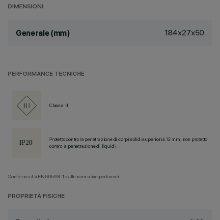
DIMENSIONI
184x27x50
Generale (mm)
PERFORMANCE TECNICHE
Classe III
Protetto contro la penetrazione di corpi solidi superiori a 12 mm, non protetto
contro la penetrazione di liquidi.
Conforme alla EN60598-1 e alle normative pertinenti.
PROPRIETÀ FISICHE