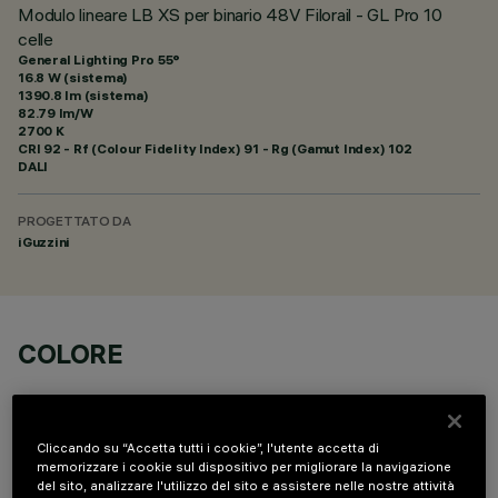
Modulo lineare LB XS per binario 48V Filorail - GL Pro 10
celle
General Lighting Pro 55°
16.8 W (sistema)
1390.8 lm (sistema)
82.79 lm/W
2700 K
CRI
92
- Rf (Colour Fidelity Index) 91 - Rg (Gamut Index) 102
DALI
PROGETTATO DA
iGuzzini
COLORE
Cliccando su “Accetta tutti i cookie”, l'utente accetta di
memorizzare i cookie sul dispositivo per migliorare la navigazione
del sito, analizzare l'utilizzo del sito e assistere nelle nostre attività