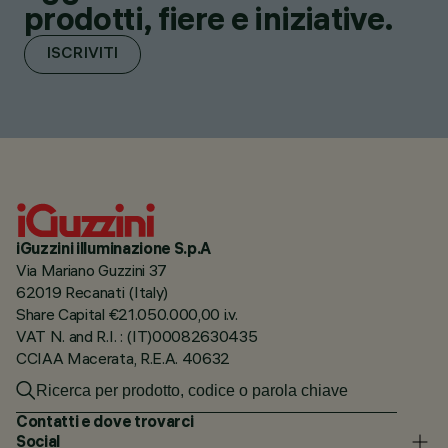
prodotti, fiere e iniziative.
ISCRIVITI
iGuzzini illuminazione S.p.A
Via Mariano Guzzini 37
62019 Recanati (Italy)
Share Capital €21.050.000,00 i.v.
VAT N. and R.I. : (IT)00082630435
CCIAA Macerata, R.E.A. 40632
Contatti e dove trovarci
Social