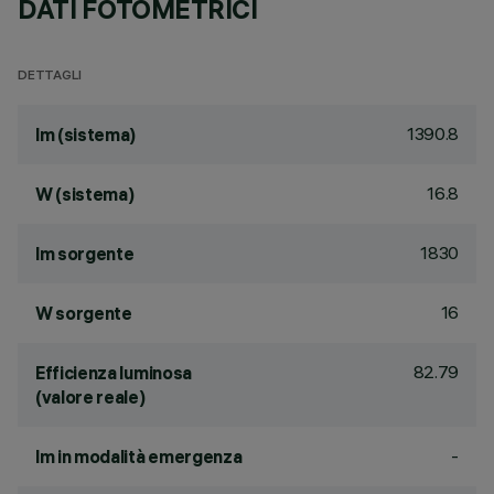
DATI FOTOMETRICI
DETTAGLI
1390.8
lm (sistema)
16.8
W (sistema)
1830
lm sorgente
16
W sorgente
82.79
Efficienza luminosa
(valore reale)
-
lm in modalità emergenza