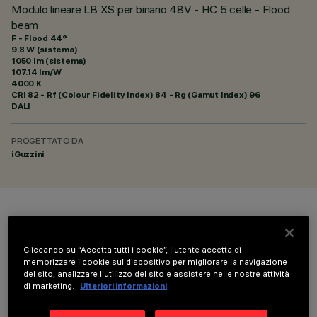
Modulo lineare LB XS per binario 48V - HC 5 celle - Flood
beam
F - Flood 44°
9.8 W (sistema)
1050 lm (sistema)
107.14 lm/W
4000 K
CRI
82
- Rf (Colour Fidelity Index) 84 - Rg (Gamut Index) 96
DALI
PROGETTATO DA
iGuzzini
COLORE
Cliccando su “Accetta tutti i cookie”, l'utente accetta di
memorizzare i cookie sul dispositivo per migliorare la navigazione
del sito, analizzare l'utilizzo del sito e assistere nelle nostre attività
di marketing.
Ulteriori informazioni