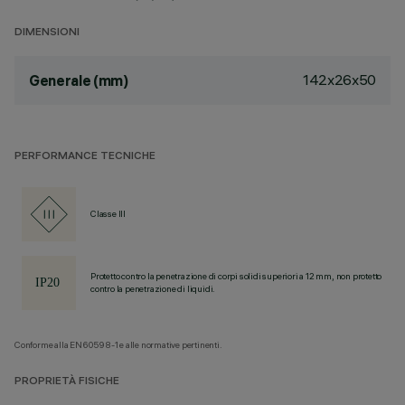
DIMENSIONI
142x26x50
Generale (mm)
PERFORMANCE TECNICHE
Classe III
Protetto contro la penetrazione di corpi solidi superiori a 12 mm, non protetto
contro la penetrazione di liquidi.
Conforme alla EN60598-1 e alle normative pertinenti.
PROPRIETÀ FISICHE