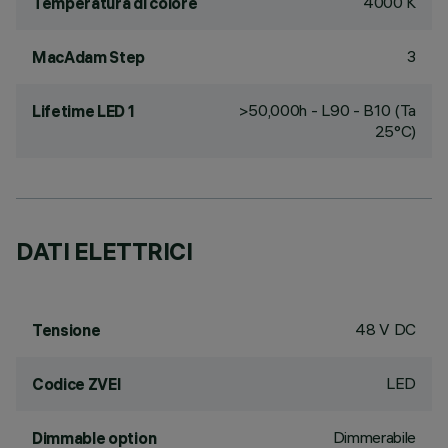
4000 K
Temperatura di colore
3
MacAdam Step
>50,000h - L90 - B10 (Ta
Lifetime LED 1
25°C)
DATI ELETTRICI
48 V DC
Tensione
LED
Codice ZVEI
Dimmerabile
Dimmable option