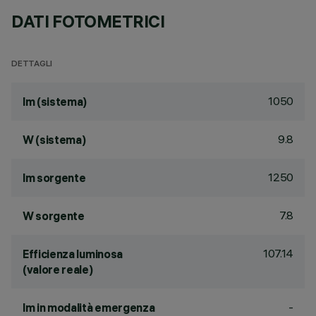
DATI FOTOMETRICI
DETTAGLI
1050
lm (sistema)
9.8
W (sistema)
1250
lm sorgente
7.8
W sorgente
107.14
Efficienza luminosa
(valore reale)
-
lm in modalità emergenza