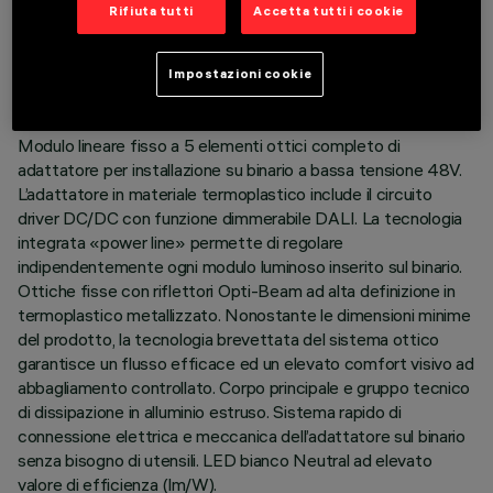
DATI TECNICI
Rifiuta tutti
Accetta tutti i cookie
ULTIMO AGGIORNAMENTO: 07/08/2026
Impostazioni cookie
DESCRIZIONE
Modulo lineare fisso a 5 elementi ottici completo di
adattatore per installazione su binario a bassa tensione 48V.
L’adattatore in materiale termoplastico include il circuito
driver DC/DC con funzione dimmerabile DALI. La tecnologia
integrata «power line» permette di regolare
indipendentemente ogni modulo luminoso inserito sul binario.
Ottiche fisse con riflettori Opti-Beam ad alta definizione in
termoplastico metallizzato. Nonostante le dimensioni minime
del prodotto, la tecnologia brevettata del sistema ottico
garantisce un flusso efficace ed un elevato comfort visivo ad
abbagliamento controllato. Corpo principale e gruppo tecnico
di dissipazione in alluminio estruso. Sistema rapido di
connessione elettrica e meccanica dell’adattatore sul binario
senza bisogno di utensili. LED bianco Neutral ad elevato
valore di efficienza (lm/W).