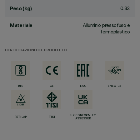
0.32
Peso (kg)
Alluminio pressofuso e
Materiale
termoplastico
CERTIFICAZIONI DEL PRODOTTO
BIS
CE
EAC
ENEC-03
UK CONFORMITY
RETILAP
TISI
ASSESSED