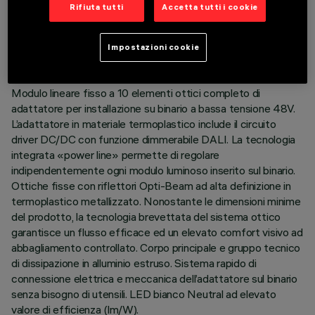
DATI TECNICI
Rifiuta tutti
Accetta tutti i cookie
ULTIMO AGGIORNAMENTO: 03/08/2026
Impostazioni cookie
DESCRIZIONE
Modulo lineare fisso a 10 elementi ottici completo di
adattatore per installazione su binario a bassa tensione 48V.
L’adattatore in materiale termoplastico include il circuito
driver DC/DC con funzione dimmerabile DALI. La tecnologia
integrata «power line» permette di regolare
indipendentemente ogni modulo luminoso inserito sul binario.
Ottiche fisse con riflettori Opti-Beam ad alta definizione in
termoplastico metallizzato. Nonostante le dimensioni minime
del prodotto, la tecnologia brevettata del sistema ottico
garantisce un flusso efficace ed un elevato comfort visivo ad
abbagliamento controllato. Corpo principale e gruppo tecnico
di dissipazione in alluminio estruso. Sistema rapido di
connessione elettrica e meccanica dell’adattatore sul binario
senza bisogno di utensili. LED bianco Neutral ad elevato
valore di efficienza (lm/W).