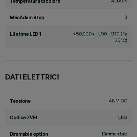
4000 K
Temperatura di colore
3
MacAdam Step
>50,000h - L90 - B10 (Ta
Lifetime LED 1
25°C)
DATI ELETTRICI
48 V DC
Tensione
LED
Codice ZVEI
Dimmerabile
Dimmable option