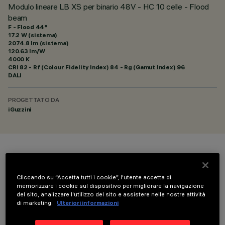
Modulo lineare LB XS per binario 48V - HC 10 celle - Flood
beam
F - Flood 44°
17.2 W (sistema)
2074.8 lm (sistema)
120.63 lm/W
4000 K
CRI
82
- Rf (Colour Fidelity Index) 84 - Rg (Gamut Index) 96
DALI
PROGETTATO DA
iGuzzini
COLORE
Cliccando su “Accetta tutti i cookie”, l'utente accetta di
memorizzare i cookie sul dispositivo per migliorare la navigazione
del sito, analizzare l'utilizzo del sito e assistere nelle nostre attività
di marketing.
Ulteriori informazioni