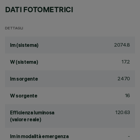
DATI FOTOMETRICI
DETTAGLI
2074.8
lm (sistema)
17.2
W (sistema)
2470
lm sorgente
16
W sorgente
120.63
Efficienza luminosa
(valore reale)
-
lm in modalità emergenza