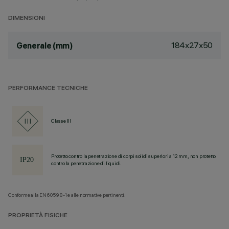
DIMENSIONI
184x27x50
Generale (mm)
PERFORMANCE TECNICHE
Classe III
Protetto contro la penetrazione di corpi solidi superiori a 12 mm, non protetto
contro la penetrazione di liquidi.
Conforme alla EN60598-1 e alle normative pertinenti.
PROPRIETÀ FISICHE