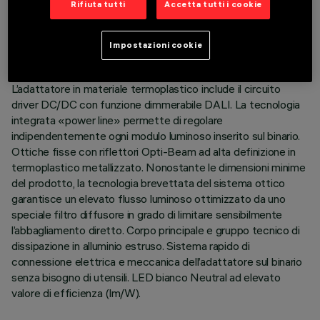
Rifiuta tutti
Accetta tutti i cookie
DESCRIZIONE
Impostazioni cookie
Modulo lineare fisso a 10 elementi ottici completo di
adattatore per installazione su binario a bassa tensione 48V.
L’adattatore in materiale termoplastico include il circuito
driver DC/DC con funzione dimmerabile DALI. La tecnologia
integrata «power line» permette di regolare
indipendentemente ogni modulo luminoso inserito sul binario.
Ottiche fisse con riflettori Opti-Beam ad alta definizione in
termoplastico metallizzato. Nonostante le dimensioni minime
del prodotto, la tecnologia brevettata del sistema ottico
garantisce un elevato flusso luminoso ottimizzato da uno
speciale filtro diffusore in grado di limitare sensibilmente
l’abbagliamento diretto. Corpo principale e gruppo tecnico di
dissipazione in alluminio estruso. Sistema rapido di
connessione elettrica e meccanica dell’adattatore sul binario
senza bisogno di utensili. LED bianco Neutral ad elevato
valore di efficienza (lm/W).