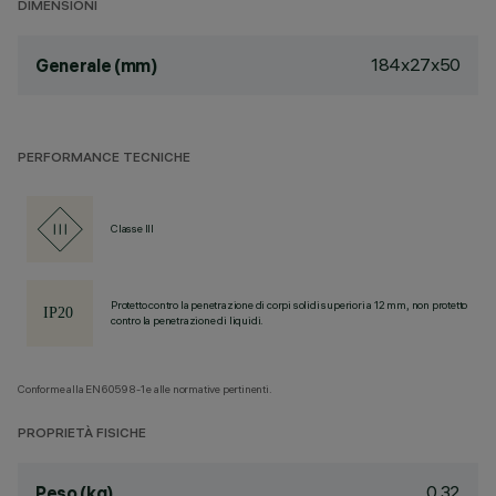
DIMENSIONI
184x27x50
Generale (mm)
PERFORMANCE TECNICHE
Classe III
Protetto contro la penetrazione di corpi solidi superiori a 12 mm, non protetto
contro la penetrazione di liquidi.
Conforme alla EN60598-1 e alle normative pertinenti.
PROPRIETÀ FISICHE
0.32
Peso (kg)