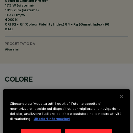
General Lighting Pro 55°
17.3 W (sistema)
1915.2 lm (sistema)
110.71 lm/W
4000 K
CRI
82
- Rf (Colour Fidelity Index) 84 - Rg (Gamut Index) 96
DALI
PROGETTATO DA
iGuzzini
COLORE
Cliccando su “Accetta tutti i cookie”, l'utente accetta di
memorizzare i cookie sul dispositivo per migliorare la navigazione
del sito, analizzare l'utilizzo del sito e assistere nelle nostre attività
di marketing.
Ulteriori informazioni
DATI TECNICI
ULTIMO AGGIORNAMENTO: 07/08/2026