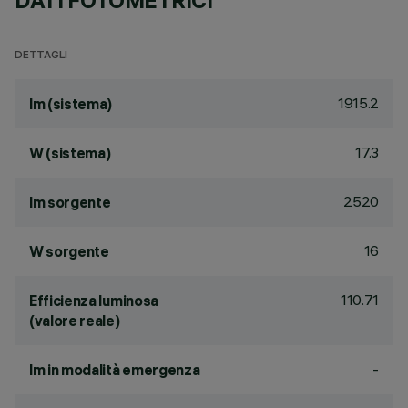
DATI FOTOMETRICI
DETTAGLI
1915.2
lm (sistema)
17.3
W (sistema)
2520
lm sorgente
16
W sorgente
110.71
Efficienza luminosa
(valore reale)
-
lm in modalità emergenza