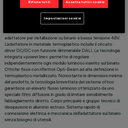
Rifiuta tutti
Accetta tutti i cookie
ULTIMO AGGIORNAMENTO: 03/08/2026
Impostazioni cookie
DESCRIZIONE
Modulo lineare fisso a 5 elementi ottici completo di
adattatore per installazione su binario a bassa tensione 48V.
L’adattatore in materiale termoplastico include il circuito
driver DC/DC con funzione dimmerabile DALI. La tecnologia
integrata «power line» permette di regolare
indipendentemente ogni modulo luminoso inserito sul binario.
Ottiche fisse con riflettori Opti-Beam ad alta definizione in
termoplastico metallizzato. Nonostante le dimensioni minime
del prodotto, la tecnologia brevettata del sistema ottico
garantisce un elevato flusso luminoso ottimizzato da uno
speciale filtro diffusore in grado di limitare sensibilmente
l’abbagliamento diretto. Corpo principale e gruppo tecnico di
dissipazione in alluminio estruso. Sistema rapido di
connessione elettrica e meccanica dell’adattatore sul binario
senza bisogno di utensili.