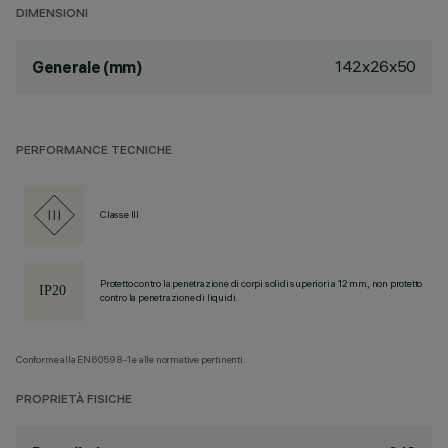
DIMENSIONI
142x26x50
Generale (mm)
PERFORMANCE TECNICHE
Classe III
Protetto contro la penetrazione di corpi solidi superiori a 12 mm, non protetto
contro la penetrazione di liquidi.
Conforme alla EN60598-1 e alle normative pertinenti.
PROPRIETÀ FISICHE