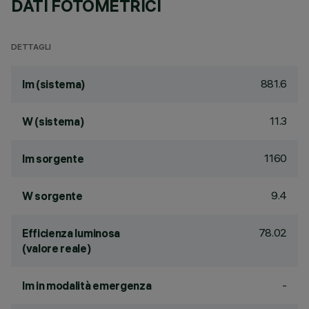
DATI FOTOMETRICI
DETTAGLI
881.6
lm (sistema)
11.3
W (sistema)
1160
lm sorgente
9.4
W sorgente
78.02
Efficienza luminosa
(valore reale)
-
lm in modalità emergenza