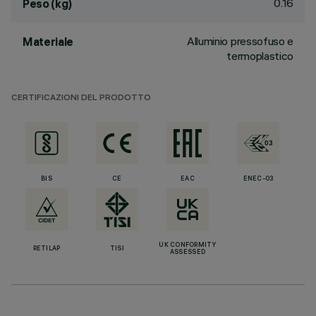
0.16
Peso (kg)
Alluminio pressofuso e
Materiale
termoplastico
CERTIFICAZIONI DEL PRODOTTO
BIS
CE
EAC
ENEC-03
UK CONFORMITY
RETILAP
TISI
ASSESSED