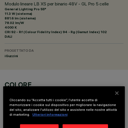
Modulo lineare LB XS per binario 48V - GL Pro 5 celle
General Lighting Pro 55°
11.3 W (sistema)
881.6 lm (sistema)
78.02 lm/W
4000 K
CRI
92
- Rf (Colour Fidelity Index) 94 - Rg (Gamut Index) 102
DALI
PROGETTATO DA
iGuzzini
COLORE
Cliccando su “Accetta tutti i cookie”, l'utente accetta di
memorizzare i cookie sul dispositivo per migliorare la navigazione
del sito, analizzare l'utilizzo del sito e assistere nelle nostre attività
di marketing.
Ulteriori informazioni
DATI TECNICI