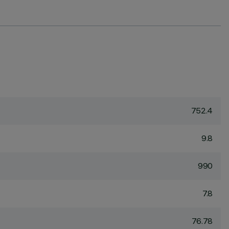
752.4
9.8
990
7.8
76.78