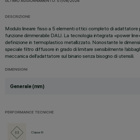
ULTIMO AGGIORNAMENTO: 07/08/2026
DESCRIZIONE
Modulo lineare fisso a 5 elementi ottici completo di adattatore p
funzione dimmerabile DALI. La tecnologia integrata «power line»
definizione in termoplastico metallizzato. Nonostante le dimens
speciale filtro diffusore in grado di limitare sensibilmente l’abb
meccanica dell’adattatore sul binario senza bisogno di utensili.
DIMENSIONI
Generale (mm)
PERFORMANCE TECNICHE
Classe III