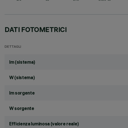
BIS
CE
EAC
ENEC-03
DATI FOTOMETRICI
DETTAGLI
lm (sistema)
W (sistema)
lm sorgente
W sorgente
Efficienza luminosa (valore reale)