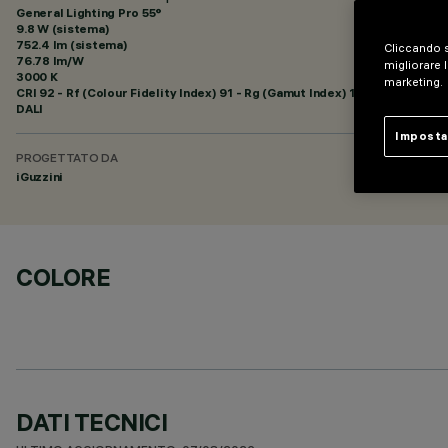
General Lighting Pro 55°
9.8 W (sistema)
752.4 lm (sistema)
Cliccando s
76.78 lm/W
migliorare l
3000 K
marketing.
CRI
92
- Rf (Colour Fidelity Index) 91 - Rg (Gamut Index) 102
DALI
Imposta
PROGETTATO DA
iGuzzini
COLORE
DATI TECNICI