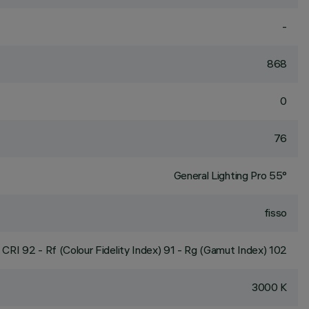
-
868
0
76
General Lighting Pro 55°
fisso
CRI
92
- Rf (Colour Fidelity Index) 91 - Rg (Gamut Index) 102
3000 K