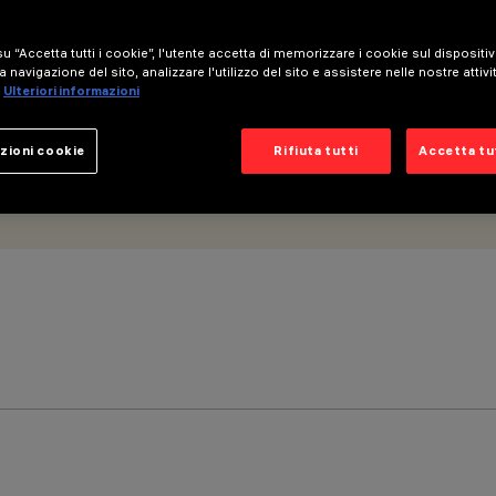
u “Accetta tutti i cookie”, l'utente accetta di memorizzare i cookie sul dispositi
a navigazione del sito, analizzare l'utilizzo del sito e assistere nelle nostre attivi
Ulteriori informazioni
zioni cookie
Rifiuta tutti
Accetta tut