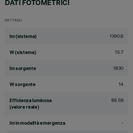
DATI FOTOMETRICI
DETTAGLI
1390.8
lm (sistema)
15.7
W (sistema)
1830
lm sorgente
14
W sorgente
88.59
Efficienza luminosa
(valore reale)
-
lm in modalità emergenza