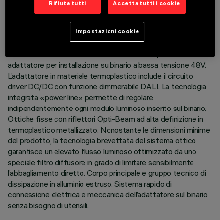
Rifiuta tutti
Accetta tutti i cookie
ULTIMO AGGIORNAMENTO: 03/08/2026
Impostazioni cookie
DESCRIZIONE
Modulo lineare fisso a 10 elementi ottici completo di
adattatore per installazione su binario a bassa tensione 48V.
L’adattatore in materiale termoplastico include il circuito
driver DC/DC con funzione dimmerabile DALI. La tecnologia
integrata «power line» permette di regolare
indipendentemente ogni modulo luminoso inserito sul binario.
Ottiche fisse con riflettori Opti-Beam ad alta definizione in
termoplastico metallizzato. Nonostante le dimensioni minime
del prodotto, la tecnologia brevettata del sistema ottico
garantisce un elevato flusso luminoso ottimizzato da uno
speciale filtro diffusore in grado di limitare sensibilmente
l’abbagliamento diretto. Corpo principale e gruppo tecnico di
dissipazione in alluminio estruso. Sistema rapido di
connessione elettrica e meccanica dell’adattatore sul binario
senza bisogno di utensili.