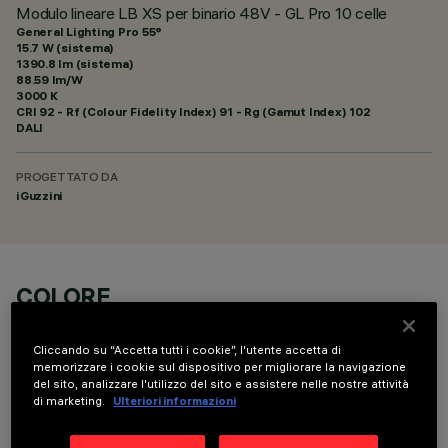
Modulo lineare LB XS per binario 48V - GL Pro 10 celle
General Lighting Pro 55°
15.7 W (sistema)
1390.8 lm (sistema)
88.59 lm/W
3000 K
CRI
92
- Rf (Colour Fidelity Index) 91 - Rg (Gamut Index) 102
DALI
PROGETTATO DA
iGuzzini
COLORE
Cliccando su “Accetta tutti i cookie”, l'utente accetta di
memorizzare i cookie sul dispositivo per migliorare la navigazione
del sito, analizzare l'utilizzo del sito e assistere nelle nostre attività
di marketing.
Ulteriori informazioni
DATI TECNICI