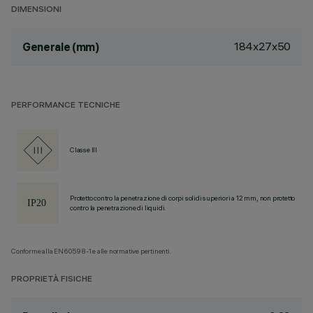
DIMENSIONI
184x27x50
Generale (mm)
PERFORMANCE TECNICHE
Classe III
Protetto contro la penetrazione di corpi solidi superiori a 12 mm, non protetto
contro la penetrazione di liquidi.
Conforme alla EN60598-1 e alle normative pertinenti.
PROPRIETÀ FISICHE