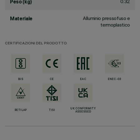
0.32
Peso (kg)
Alluminio pressofuso e
Materiale
termoplastico
CERTIFICAZIONI DEL PRODOTTO
BIS
CE
EAC
ENEC-03
UK CONFORMITY
RETILAP
TISI
ASSESSED