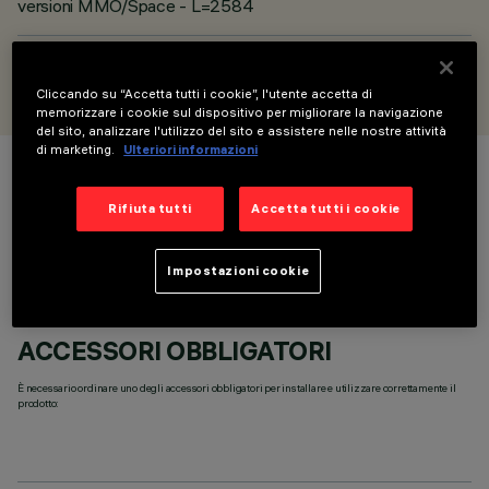
versioni MMO/Space - L=2584
PROGETTATO DA
iGuzzini
Cliccando su “Accetta tutti i cookie”, l'utente accetta di
memorizzare i cookie sul dispositivo per migliorare la navigazione
del sito, analizzare l'utilizzo del sito e assistere nelle nostre attività
di marketing.
Ulteriori informazioni
COLORE
Rifiuta tutti
Accetta tutti i cookie
Impostazioni cookie
ACCESSORI OBBLIGATORI
È necessario ordinare uno degli accessori obbligatori per installare e utilizzare correttamente il
prodotto: