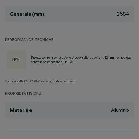
2584
Generale (mm)
PERFORMANCE TECNICHE
Protetto contro la penetrazione di corpi solidi superiori a 12 mm, non protetto
contro la penetrazione di liquidi.
Conforme alla EN60598-1 e alle normative pertinenti.
PROPRIETÀ FISICHE
Alluminio
Materiale