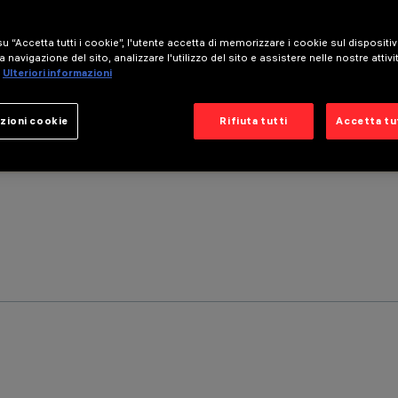
u “Accetta tutti i cookie”, l'utente accetta di memorizzare i cookie sul dispositi
a navigazione del sito, analizzare l'utilizzo del sito e assistere nelle nostre attivi
Ulteriori informazioni
zioni cookie
Rifiuta tutti
Accetta tut