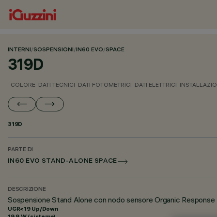
INTERNI
/
SOSPENSIONI
/
IN60 EVO
/
SPACE
319D
COLORE
DATI TECNICI
DATI FOTOMETRICI
DATI ELETTRICI
INSTALLAZI
319D
PARTE DI
IN60 EVO STAND-ALONE SPACE
DESCRIZIONE
Sospensione Stand Alone con nodo sensore Organic Response
UGR<19 Up/Down
19.9 W (sistema)