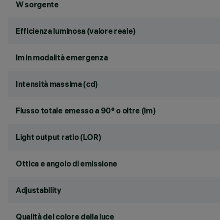
W sorgente
Efficienza luminosa (valore reale)
lm in modalità emergenza
Intensità massima (cd)
Flusso totale emesso a 90° o oltre (lm)
Light output ratio (LOR)
Ottica e angolo di emissione
Adjustability
Qualità del colore della luce