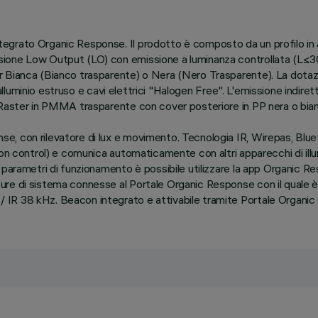
grato Organic Response. Il prodotto è composto da un profilo in a
sione Low Output (LO) con emissione a luminanza controllata (L≤
r Bianca (Bianco trasparente) o Nera (Nero Trasparente). La dotaz
 alluminio estruso e cavi elettrici "Halogen Free". L'emissione indiret
 Raster in PMMA trasparente con cover posteriore in PP nera o bian
, con rilevatore di lux e movimento. Tecnologia IR, Wirepas, Blue
ion control) e comunica automaticamente con altri apparecchi di ill
 parametri di funzionamento è possibile utilizzare la app Organic Re
e di sistema connesse al Portale Organic Response con il quale è po
IR 38 kHz. Beacon integrato e attivabile tramite Portale Organic