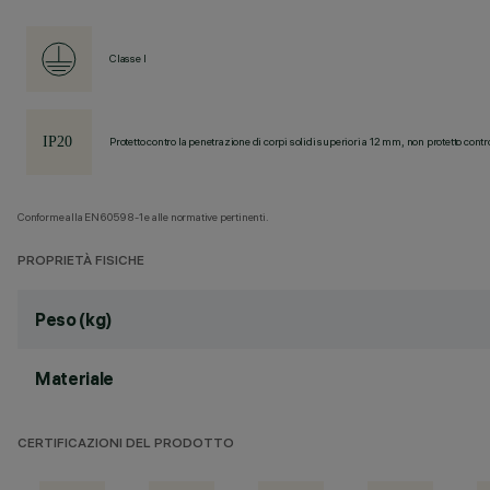
Classe I
Protetto contro la penetrazione di corpi solidi superiori a 12 mm, non protetto contr
Conforme alla EN60598-1 e alle normative pertinenti.
PROPRIETÀ FISICHE
Peso (kg)
Materiale
CERTIFICAZIONI DEL PRODOTTO