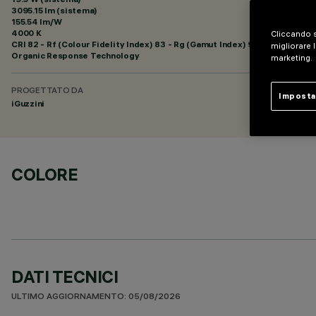
3095.15 lm (sistema)
155.54 lm/W
4000 K
Cliccando s
CRI
82
- Rf (Colour Fidelity Index) 83 - Rg (Gamut Index) 95
migliorare l
Organic Response Technology
marketing.
PROGETTATO DA
Imposta
iGuzzini
COLORE
DATI TECNICI
ULTIMO AGGIORNAMENTO: 05/08/2026