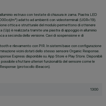
lluminio estruso con testate di chiusura in zama. Piastra LED
3000cd/m²) adatto ad ambienti con videoterminali (UGR<19).
ione ottica e strutturale del modulo permettono di ottenere
ta (Up) è realizzata tramite una piastra di appoggio in alluminio
ca a seconda della versione. Cavi di sospensione e di
tooth e rilevamento con PIR. In sistemi base con configurazione
uminazione vicini dotati dello stesso sensore Organic Response.
sponse Express disponibile su App Store e Play Store. Disponibili
ssibile sfruttare ulteriori funzionalità del sensore come le
 Response (protocollo iBeacon).
1300