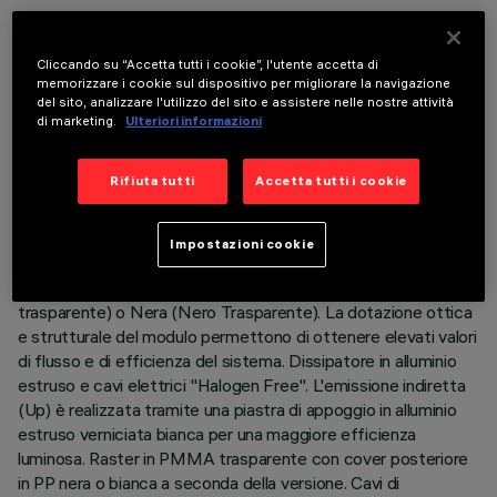
ULTIMO AGGIORNAMENTO: 05/08/2026
Cliccando su “Accetta tutti i cookie”, l'utente accetta di
DESCRIZIONE
memorizzare i cookie sul dispositivo per migliorare la navigazione
del sito, analizzare l'utilizzo del sito e assistere nelle nostre attività
Corpo illuminante sospensione Stand Alone con nodo sensore
di marketing.
Ulteriori informazioni
integrato Organic Response. Il prodotto è composto da un
profilo in alluminio estruso con testate di chiusura in zama.
Rifiuta tutti
Accetta tutti i cookie
Piastra LED 3000K CRI90 ad emissione diretta (Down) e
indiretta (Up). Versione Low Output (LO) con emissione a
luminanza controllata (L≤3000cd/m²) adatto ad ambienti con
Impostazioni cookie
videoterminali (UGR<19). Ottica Space Opti-Diamond
disponibile sia in versione con Cover Bianca (Bianco
trasparente) o Nera (Nero Trasparente). La dotazione ottica
e strutturale del modulo permettono di ottenere elevati valori
di flusso e di efficienza del sistema. Dissipatore in alluminio
estruso e cavi elettrici "Halogen Free". L'emissione indiretta
(Up) è realizzata tramite una piastra di appoggio in alluminio
estruso verniciata bianca per una maggiore efficienza
luminosa. Raster in PMMA trasparente con cover posteriore
in PP nera o bianca a seconda della versione. Cavi di