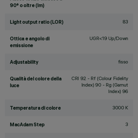
90° o oltre (lm)
83
Light output ratio (LOR)
UGR<19 Up/Down
Ottica e angolo di
emissione
fisso
Adjustability
CRI
92
- Rf (Colour Fidelity
Qualità del colore della
Index) 90 - Rg (Gamut
luce
Index) 96
3000 K
Temperatura di colore
3
MacAdam Step