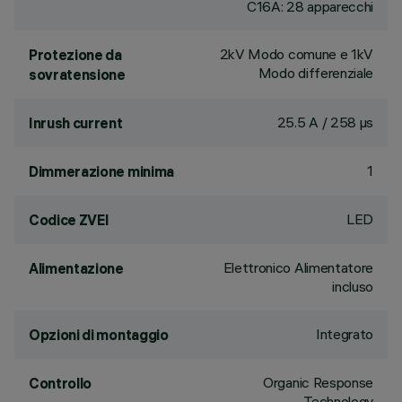
C16A: 28 apparecchi
2kV Modo comune e 1kV
Protezione da
Modo differenziale
sovratensione
25.5 A / 258 µs
Inrush current
1
Dimmerazione minima
LED
Codice ZVEI
Elettronico Alimentatore
Alimentazione
incluso
Integrato
Opzioni di montaggio
Organic Response
Controllo
Technology