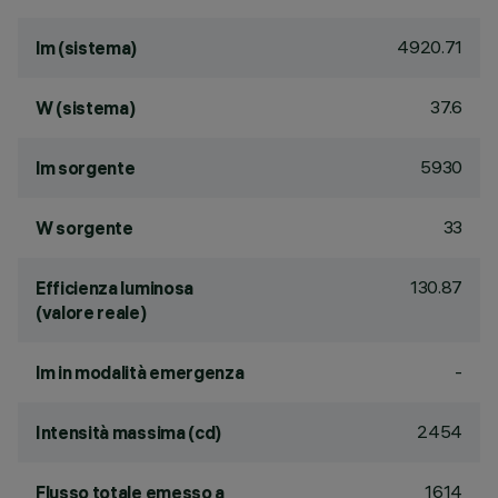
4920.71
lm (sistema)
37.6
W (sistema)
5930
lm sorgente
33
W sorgente
130.87
Efficienza luminosa
(valore reale)
-
lm in modalità emergenza
2454
Intensità massima (cd)
1614
Flusso totale emesso a