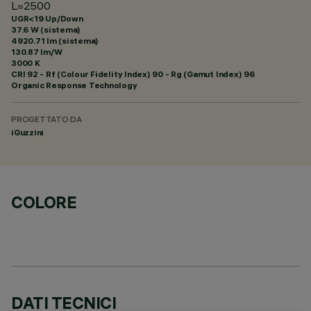
L=2500
UGR<19 Up/Down
37.6 W (sistema)
4920.71 lm (sistema)
130.87 lm/W
3000 K
CRI
92
- Rf (Colour Fidelity Index) 90 - Rg (Gamut Index) 96
Organic Response Technology
PROGETTATO DA
iGuzzini
COLORE
DATI TECNICI