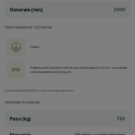
2500
Generale (mm)
PERFORMANCE TECNICHE
Classe I
Protetto contro la penetrazione di corpi solidi superiori a 12 mm, non protetto
contro la penetrazione di liquidi.
Conforme alla EN60598-1 e alle normative pertinenti.
PROPRIETÀ FISICHE
7.62
Peso (kg)
Alluminio e termoplastico