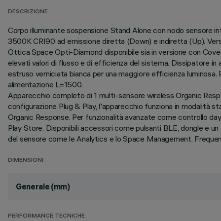
DESCRIZIONE
Corpo illuminante sospensione Stand Alone con nodo sensore inte
3500K CRI90 ad emissione diretta (Down) e indiretta (Up). Ver
Ottica Space Opti-Diamond disponibile sia in versione con Cove
elevati valori di flusso e di efficienza del sistema. Dissipatore in
estruso verniciata bianca per una maggiore efficienza luminosa.
alimentazione L=1500.
Apparecchio completo di 1 multi-sensore wireless Organic Respon
configurazione Plug & Play, l'apparecchio funziona in modalità s
Organic Response. Per funzionalità avanzate come controllo dayl
Play Store. Disponibili accessori come pulsanti BLE, dongle e un 
del sensore come le Analytics e lo Space Management. Frequenza
DIMENSIONI
Generale (mm)
PERFORMANCE TECNICHE