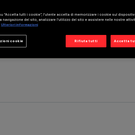
u “Accetta tutti i cookie”, l'utente accetta di memorizzare i cookie sul dispositi
a navigazione del sito, analizzare l'utilizzo del sito e assistere nelle nostre attivi
Ulteriori informazioni
zioni cookie
Rifiuta tutti
Accetta tut