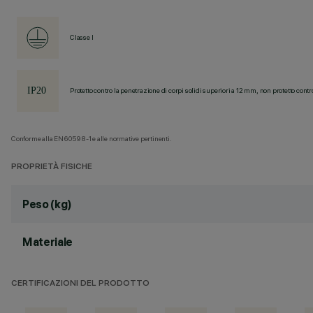
Classe I
Protetto contro la penetrazione di corpi solidi superiori a 12 mm, non protetto contr
Conforme alla EN60598-1 e alle normative pertinenti.
PROPRIETÀ FISICHE
Peso (kg)
Materiale
CERTIFICAZIONI DEL PRODOTTO