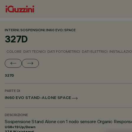
INTERNI
/
SOSPENSIONI
/
IN60 EVO
/
SPACE
327D
COLORE
DATI TECNICI
DATI FOTOMETRICI
DATI ELETTRICI
INSTALLAZI
327D
PARTE DI
IN60 EVO STAND-ALONE SPACE
DESCRIZIONE
Sospensione Stand Alone con 1 nodo sensore Organic Respon
UGR<19 Up/Down
37.6 W (sistema)