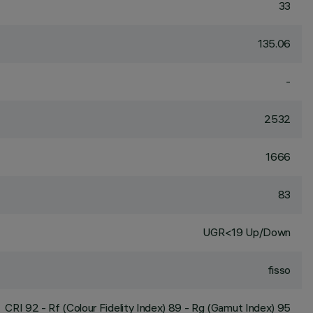
33
135.06
-
2532
1666
83
UGR<19 Up/Down
fisso
CRI
92
- Rf (Colour Fidelity Index) 89 - Rg (Gamut Index) 95