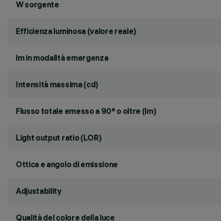
W sorgente
Efficienza luminosa (valore reale)
lm in modalità emergenza
Intensità massima (cd)
Flusso totale emesso a 90° o oltre (lm)
Light output ratio (LOR)
Ottica e angolo di emissione
Adjustability
Qualità del colore della luce