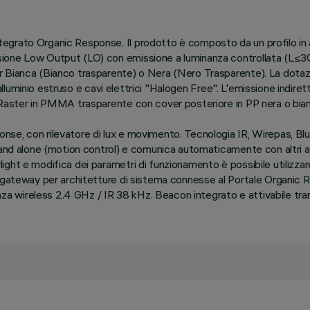
grato Organic Response. Il prodotto è composto da un profilo in a
sione Low Output (LO) con emissione a luminanza controllata (L≤
r Bianca (Bianco trasparente) o Nera (Nero Trasparente). La dotaz
 alluminio estruso e cavi elettrici "Halogen Free". L'emissione indiret
 Raster in PMMA trasparente con cover posteriore in PP nera o bian
se, con rilevatore di lux e movimento. Tecnologia IR, Wirepas, Bl
tand alone (motion control) e comunica automaticamente con altri app
ight e modifica dei parametri di funzionamento è possibile utilizz
gateway per architetture di sistema connesse al Portale Organic Resp
 wireless 2.4 GHz / IR 38 kHz. Beacon integrato e attivabile tra