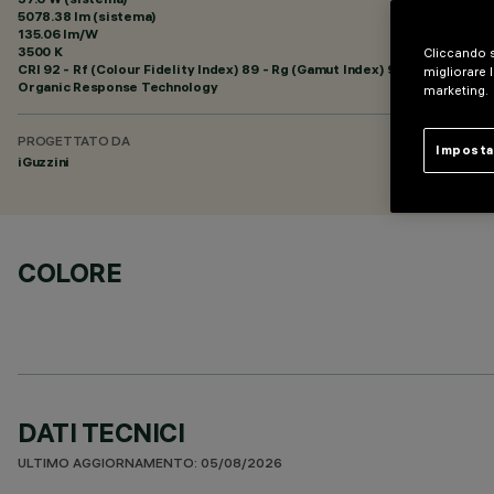
5078.38 lm (sistema)
135.06 lm/W
3500 K
Cliccando s
CRI
92
- Rf (Colour Fidelity Index) 89 - Rg (Gamut Index) 95
migliorare l
Organic Response Technology
marketing.
PROGETTATO DA
Imposta
iGuzzini
COLORE
DATI TECNICI
ULTIMO AGGIORNAMENTO: 05/08/2026