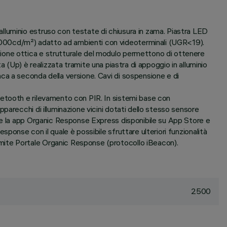
lluminio estruso con testate di chiusura in zama. Piastra LED
3000cd/m²) adatto ad ambienti con videoterminali (UGR<19).
ione ottica e strutturale del modulo permettono di ottenere
ta (Up) è realizzata tramite una piastra di appoggio in alluminio
ca a seconda della versione. Cavi di sospensione e di
uetooth e rilevamento con PIR. In sistemi base con
arecchi di illuminazione vicini dotati dello stesso sensore
are la app Organic Response Express disponibile su App Store e
onse con il quale è possibile sfruttare ulteriori funzionalità
mite Portale Organic Response (protocollo iBeacon).
2500