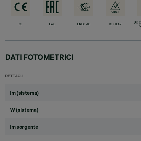
UK 
CE
EAC
ENEC-03
RETILAP
A
DATI FOTOMETRICI
DETTAGLI
lm (sistema)
W (sistema)
lm sorgente