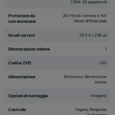
C16A: 28 apparecchi
2kV Modo comune e 1kV
Protezione da
Modo differenziale
sovratensione
25.5 A / 258 µs
Inrush current
1
Dimmerazione minima
LED
Codice ZVEI
Elettronico Alimentatore
Alimentazione
incluso
Integrato
Opzioni di montaggio
Organic Response
Controllo
Technology