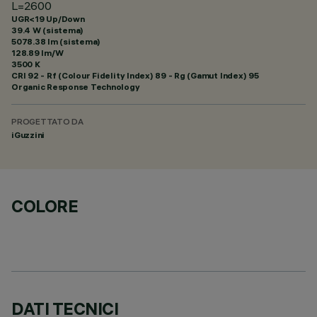
L=2600
UGR<19 Up/Down
39.4 W (sistema)
5078.38 lm (sistema)
128.89 lm/W
3500 K
CRI
92
- Rf (Colour Fidelity Index) 89 - Rg (Gamut Index) 95
Organic Response Technology
PROGETTATO DA
iGuzzini
COLORE
DATI TECNICI