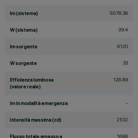
5078.38
lm (sistema)
39.4
W (sistema)
6120
lm sorgente
33
W sorgente
128.89
Efficienza luminosa
(valore reale)
-
lm in modalità emergenza
2532
Intensità massima (cd)
1666
Flusso totale emesso a