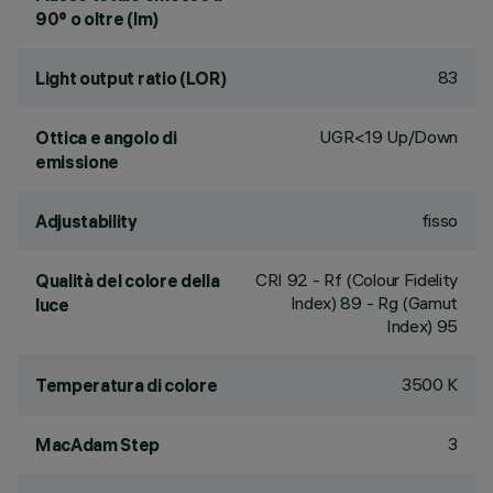
90° o oltre (lm)
83
Light output ratio (LOR)
UGR<19 Up/Down
Ottica e angolo di
emissione
fisso
Adjustability
CRI
92
- Rf (Colour Fidelity
Qualità del colore della
Index) 89 - Rg (Gamut
luce
Index) 95
3500 K
Temperatura di colore
3
MacAdam Step