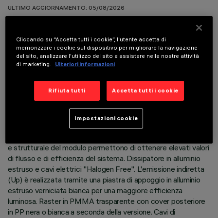
ULTIMO AGGIORNAMENTO: 05/08/2026
DESCRIZIONE
Cliccando su “Accetta tutti i cookie”, l'utente accetta di
memorizzare i cookie sul dispositivo per migliorare la navigazione
Corpo illuminante sospensione Stand Alone con nodo sensore
del sito, analizzare l'utilizzo del sito e assistere nelle nostre attività
integrato Organic Response. Il prodotto è composto da un
di marketing.
Ulteriori informazioni
profilo in alluminio estruso con testate di chiusura in zama.
Piastra LED 3500K CRI90 ad emissione diretta (Down) e
Rifiuta tutti
Accetta tutti i cookie
indiretta (Up). Versione Low Output (LO) con emissione a
luminanza controllata (L≤3000cd/m²) adatto ad ambienti con
videoterminali (UGR<19). Ottica Space Opti-Diamond
Impostazioni cookie
disponibile sia in versione con Cover Bianca (Bianco
trasparente) o Nera (Nero Trasparente). La dotazione ottica
e strutturale del modulo permettono di ottenere elevati valori
di flusso e di efficienza del sistema. Dissipatore in alluminio
estruso e cavi elettrici "Halogen Free". L'emissione indiretta
(Up) è realizzata tramite una piastra di appoggio in alluminio
estruso verniciata bianca per una maggiore efficienza
luminosa. Raster in PMMA trasparente con cover posteriore
in PP nera o bianca a seconda della versione. Cavi di