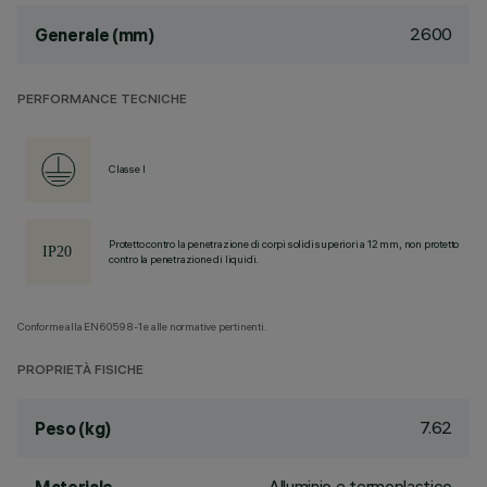
2600
Generale (mm)
PERFORMANCE TECNICHE
Classe I
Protetto contro la penetrazione di corpi solidi superiori a 12 mm, non protetto
contro la penetrazione di liquidi.
Conforme alla EN60598-1 e alle normative pertinenti.
PROPRIETÀ FISICHE
7.62
Peso (kg)
Alluminio e termoplastico