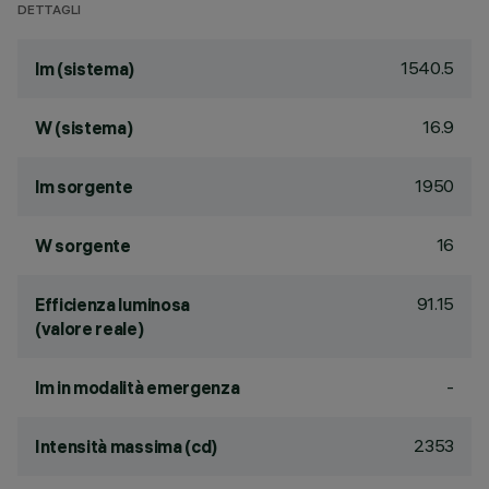
DETTAGLI
1540.5
lm (sistema)
16.9
W (sistema)
1950
lm sorgente
16
W sorgente
91.15
Efficienza luminosa
(valore reale)
-
lm in modalità emergenza
2353
Intensità massima (cd)