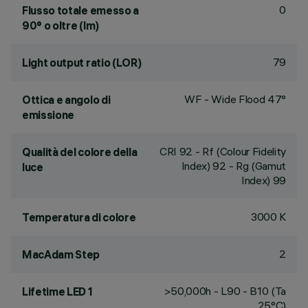
0
Flusso totale emesso a
90° o oltre (lm)
79
Light output ratio (LOR)
WF - Wide Flood 47°
Ottica e angolo di
emissione
CRI
92
- Rf (Colour Fidelity
Qualità del colore della
Index) 92 - Rg (Gamut
luce
Index) 99
3000 K
Temperatura di colore
2
MacAdam Step
>50,000h - L90 - B10 (Ta
Lifetime LED 1
25°C)