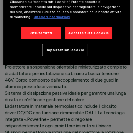
Cliccando su “Accetta tutti i cookie”, l'utente accetta di
memorizzare i cookie sul dispositivo per migliorare la navigazione
del sito, analizzare l'utilizzo del sito e assistere nelle nostre attività
di marketing.
Ulteriori informazioni
DATI TECNICI
Rifiuta tutti
Accetta tutti i cookie
ULTIMO AGGIORNAMENTO: 03/08/2026
Impostazioni cookie
DESCRIZIONE
Proiettore a sospensione orientabile miniaturizzato completo
di adattatore per installazione su binario a bassa tensione
48V. Corpo composto dall’accoppiamento di due gusci in
alluminio pressofuso verniciato.
Sistema di dissipazione passiva ideale per garantire una lunga
durata e un’efficace gestione del calore.
L’adattatore in materiale termoplastico include il circuito
driver DC/DC con funzione dimmerabile DALI. La tecnologia
integrata «Powerline» permette di regolare
indipendentemente ogni proiettore inserito sul binario.
Gli snodi permettono la rotazione del proiettore la rotazione