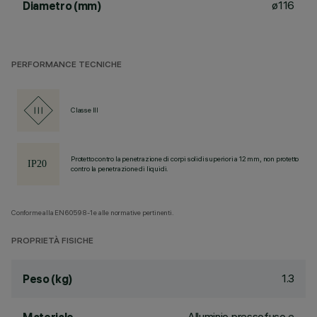
ø116
Diametro (mm)
PERFORMANCE TECNICHE
Classe III
Protetto contro la penetrazione di corpi solidi superiori a 12 mm, non protetto
contro la penetrazione di liquidi.
Conforme alla EN60598-1 e alle normative pertinenti.
PROPRIETÀ FISICHE
1.3
Peso (kg)
Alluminio pressofuso e