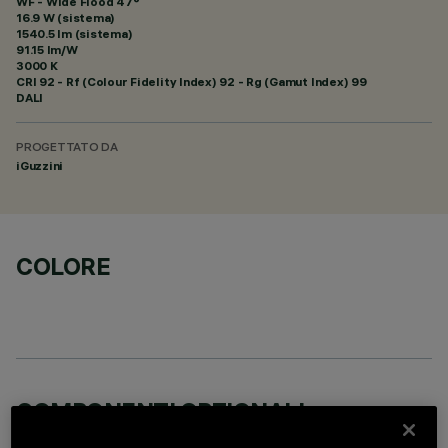
WF - Wide Flood 47°
16.9 W (sistema)
1540.5 lm (sistema)
91.15 lm/W
3000 K
CRI
92
- Rf (Colour Fidelity Index) 92 - Rg (Gamut Index) 99
DALI
PROGETTATO DA
iGuzzini
COLORE
COMPONENTI OPZIONALI