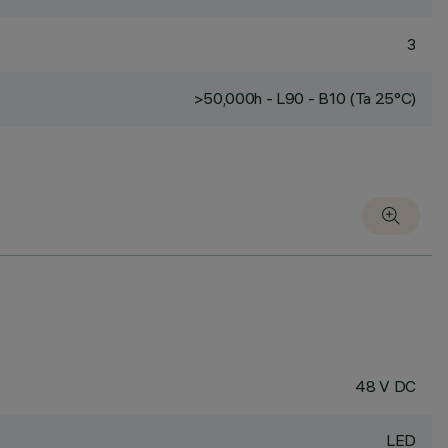
3
>50,000h - L90 - B10 (Ta 25°C)
48 V DC
LED