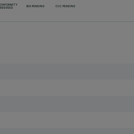
CONFORMITY
BIS PENDING
CCC PENDING
SSESSED