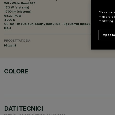
WF - Wide Flood 57°
17.3 W (sistema)
1700 lm (sistema)
Cliccando s
98.27 lm/W
migliorare l
4000 K
marketing.
CRI
92
- Rf (Colour Fidelity Index) 94 - Rg (Gamut Index) 102
DALI
Imposta
PROGETTATO DA
iGuzzini
COLORE
DATI TECNICI