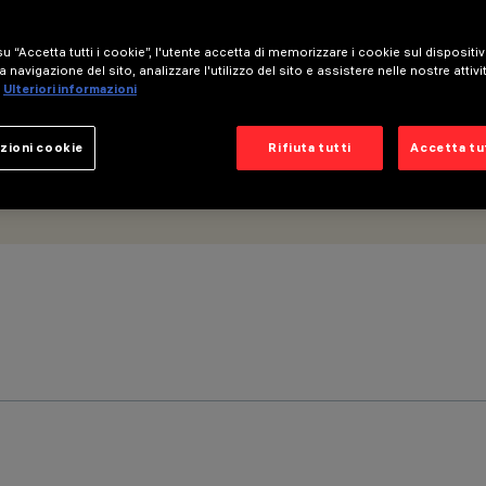
u “Accetta tutti i cookie”, l'utente accetta di memorizzare i cookie sul dispositi
a navigazione del sito, analizzare l'utilizzo del sito e assistere nelle nostre attivi
Ulteriori informazioni
zioni cookie
Rifiuta tutti
Accetta tut