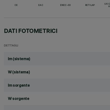
UK 
CE
EAC
ENEC-03
RETILAP
A
DATI FOTOMETRICI
DETTAGLI
lm (sistema)
W (sistema)
lm sorgente
W sorgente