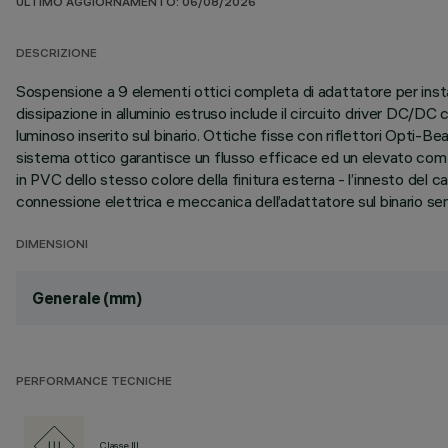
ULTIMO AGGIORNAMENTO: 06/08/2026
DESCRIZIONE
Sospensione a 9 elementi ottici completa di adattatore per instal
dissipazione in alluminio estruso include il circuito driver DC
luminoso inserito sul binario. Ottiche fisse con riflettori Opti-
sistema ottico garantisce un flusso efficace ed un elevato comfo
in PVC dello stesso colore della finitura esterna - l’innesto del 
connessione elettrica e meccanica dell’adattatore sul binario senz
DIMENSIONI
Generale (mm)
PERFORMANCE TECNICHE
Classe III