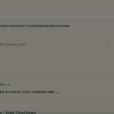
/
HIGH CONTRAST SOSPENSIONE PER FILORAIL
ONE
DOWNLOADS
AIL
ER FILORAIL DALI POWERLINE
lle - Wide Flood beam