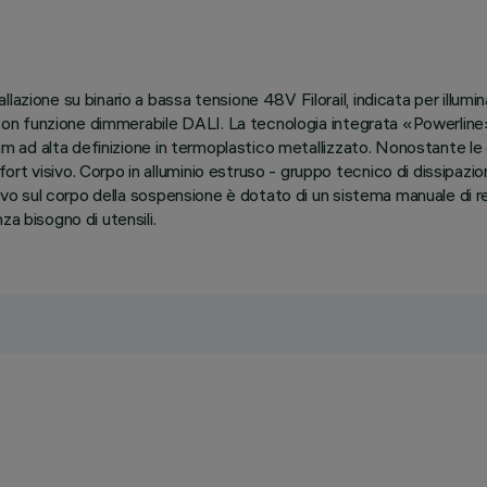
lazione su binario a bassa tensione 48V Filorail, indicata per illumi
/DC con funzione dimmerabile DALI. La tecnologia integrata «Powerl
Beam ad alta definizione in termoplastico metallizzato. Nonostante l
rt visivo. Corpo in alluminio estruso - gruppo tecnico di dissipaz
cavo sul corpo della sospensione è dotato di un sistema manuale di r
a bisogno di utensili.