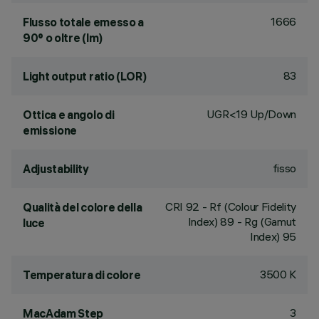
1666
Flusso totale emesso a
90° o oltre (lm)
83
Light output ratio (LOR)
UGR<19 Up/Down
Ottica e angolo di
emissione
fisso
Adjustability
CRI
92
- Rf (Colour Fidelity
Qualità del colore della
Index) 89 - Rg (Gamut
luce
Index) 95
3500 K
Temperatura di colore
3
MacAdam Step