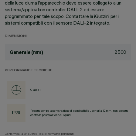
della luce diurna l'apparecchio deve essere collegato a un
sistema/application controller DALI-2 ed essere
programmato per tale scopo. Contattare la iGuzzini per i
sistemi compatibili con il sensore DALI-2 integrato.
DIMENSIONI
2500
Generale (mm)
PERFORMANCE TECNICHE
Classe I
Protetto contro la penetrazione di corpi solidi superiori a 12 mm, non protetto
contro la penetrazione di liquidi.
Conforme alla EN60598-1 e alle normative pertinenti.