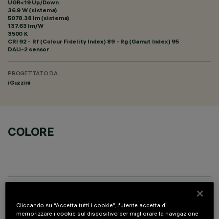
UGR<19 Up/Down
36.9 W (sistema)
5078.38 lm (sistema)
137.63 lm/W
3500 K
CRI
92
- Rf (Colour Fidelity Index) 89 - Rg (Gamut Index) 95
DALI-2 sensor
PROGETTATO DA
iGuzzini
COLORE
DATI TECNICI
Cliccando su “Accetta tutti i cookie”, l'utente accetta di
memorizzare i cookie sul dispositivo per migliorare la navigazione
ULTIMO AGGIORNAMENTO: 05/08/2026