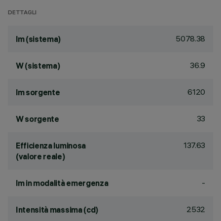
DETTAGLI
5078.38
lm (sistema)
36.9
W (sistema)
6120
lm sorgente
33
W sorgente
137.63
Efficienza luminosa
(valore reale)
-
lm in modalità emergenza
2532
Intensità massima (cd)