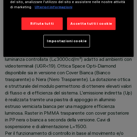
del sito, analizzare l'utilizzo del sito e assistere nelle nostre attività
di marketing.
Ulteriori informazioni
DESCRIZIONE
Rifiuta tutti
Accetta tutti i cookie
Corpo illuminante sospensione Stand Alone con sensore
integrato DALI-2 lux/movimento. Il prodotto è composto da
un profilo in alluminio estruso con testate di chiusura in zama.
Impostazioni cookie
Piastra LED 3500K CRI90 ad emissione diretta (Down) e
indiretta (Up). Versione Low Output (LO) con emissione a
luminanza controllata (L≤3000cd/m²) adatto ad ambienti con
videoterminali (UGR<19). Ottica Space Opti-Diamond
disponibile sia in versione con Cover Bianca (Bianco
trasparente) o Nera (Nero Trasparente). La dotazione ottica
e strutturale del modulo permettono di ottenere elevati valori
di flusso e di efficienza del sistema. L'emissione indiretta (Up)
è realizzata tramite una piastra di appoggio in alluminio
estruso verniciata bianca per una maggiore efficienza
luminosa. Raster in PMMA trasparente con cover posteriore
in PP nera o bianca a seconda della versione. Cavi di
sospensione e di alimentazione L=1500.
Per il funzionamento di controllo in base al movimento e/o