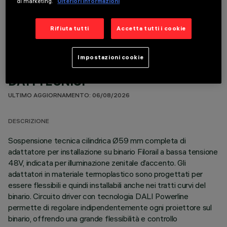
di marketing.
Ulteriori informazioni
COMPONENTI OPZIONALI
Rifiuta tutti
Accetta tutti i cookie
Impostazioni cookie
DATI TECNICI
ULTIMO AGGIORNAMENTO: 06/08/2026
DESCRIZIONE
Sospensione tecnica cilindrica Ø59 mm completa di
adattatore per installazione su binario Filorail a bassa tensione
48V, indicata per illuminazione zenitale d’accento. Gli
adattatori in materiale termoplastico sono progettati per
essere flessibili e quindi installabili anche nei tratti curvi del
binario. Circuito driver con tecnologia DALI Powerline
permette di regolare indipendentemente ogni proiettore sul
binario, offrendo una grande flessibilità e controllo