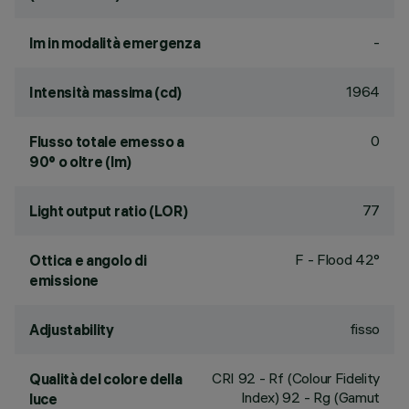
-
lm in modalità emergenza
1964
Intensità massima (cd)
0
Flusso totale emesso a
90° o oltre (lm)
77
Light output ratio (LOR)
F - Flood 42°
Ottica e angolo di
emissione
fisso
Adjustability
CRI
92
- Rf (Colour Fidelity
Qualità del colore della
Index) 92 - Rg (Gamut
luce