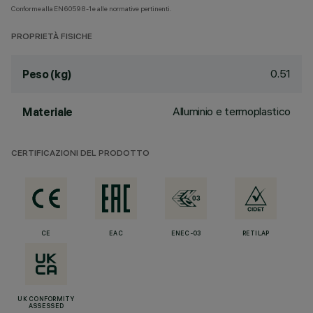
Conforme alla EN60598-1 e alle normative pertinenti.
PROPRIETÀ FISICHE
0.51
Peso (kg)
Alluminio e termoplastico
Materiale
CERTIFICAZIONI DEL PRODOTTO
CE
EAC
ENEC-03
RETILAP
UK CONFORMITY
ASSESSED