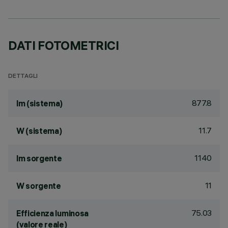
DATI FOTOMETRICI
DETTAGLI
877.8
lm (sistema)
11.7
W (sistema)
1140
lm sorgente
11
W sorgente
75.03
Efficienza luminosa
(valore reale)