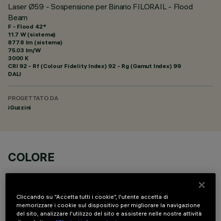
Laser Ø59 - Sospensione per Binario FILORAIL - Flood
Beam
F - Flood 42°
11.7 W (sistema)
877.8 lm (sistema)
75.03 lm/W
3000 K
CRI
92
- Rf (Colour Fidelity Index) 92 - Rg (Gamut Index) 99
DALI
PROGETTATO DA
iGuzzini
COLORE
Cliccando su “Accetta tutti i cookie”, l'utente accetta di
memorizzare i cookie sul dispositivo per migliorare la navigazione
del sito, analizzare l'utilizzo del sito e assistere nelle nostre attività