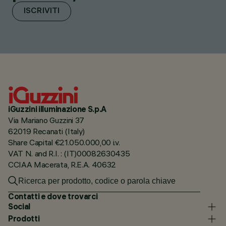
ISCRIVITI
iGuzzini illuminazione S.p.A
Via Mariano Guzzini 37
62019 Recanati (Italy)
Share Capital €21.050.000,00 i.v.
VAT N. and R.I. : (IT)00082630435
CCIAA Macerata, R.E.A. 40632
Contatti e dove trovarci
Social
Prodotti