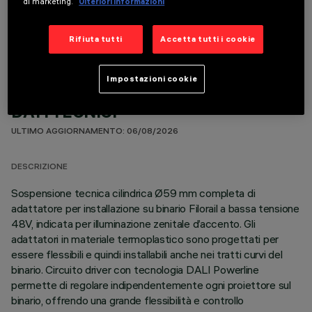
di marketing.
Ulteriori informazioni
COMPONENTI OPZIONALI
Rifiuta tutti
Accetta tutti i cookie
Impostazioni cookie
DATI TECNICI
ULTIMO AGGIORNAMENTO: 06/08/2026
DESCRIZIONE
Sospensione tecnica cilindrica Ø59 mm completa di
adattatore per installazione su binario Filorail a bassa tensione
48V, indicata per illuminazione zenitale d’accento. Gli
adattatori in materiale termoplastico sono progettati per
essere flessibili e quindi installabili anche nei tratti curvi del
binario. Circuito driver con tecnologia DALI Powerline
permette di regolare indipendentemente ogni proiettore sul
binario, offrendo una grande flessibilità e controllo