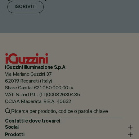
ISCRIVITI
iGuzzini illuminazione S.p.A
Via Mariano Guzzini 37
62019 Recanati (Italy)
Share Capital €21.050.000,00 i.v.
VAT N. and R.I. : (IT)00082630435
CCIAA Macerata, R.E.A. 40632
Contatti e dove trovarci
Social
Prodotti