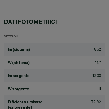
DATI FOTOMETRICI
DETTAGLI
852
lm (sistema)
11.7
W (sistema)
1200
lm sorgente
11
W sorgente
72.82
Efficienza luminosa
(valore reale)