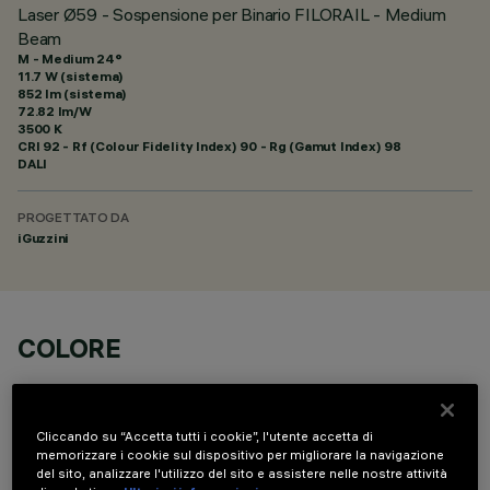
Laser Ø59 - Sospensione per Binario FILORAIL - Medium
Beam
M - Medium 24°
11.7 W (sistema)
852 lm (sistema)
72.82 lm/W
3500 K
CRI
92
- Rf (Colour Fidelity Index) 90 - Rg (Gamut Index) 98
DALI
PROGETTATO DA
iGuzzini
COLORE
Cliccando su “Accetta tutti i cookie”, l'utente accetta di
memorizzare i cookie sul dispositivo per migliorare la navigazione
del sito, analizzare l'utilizzo del sito e assistere nelle nostre attività