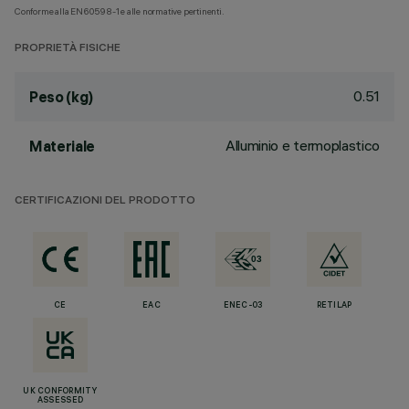
Conforme alla EN60598-1 e alle normative pertinenti.
PROPRIETÀ FISICHE
0.51
Peso (kg)
Alluminio e termoplastico
Materiale
CERTIFICAZIONI DEL PRODOTTO
CE
EAC
ENEC-03
RETILAP
UK CONFORMITY
ASSESSED