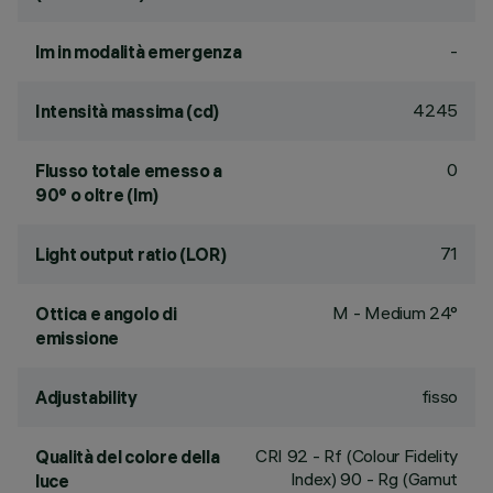
-
lm in modalità emergenza
4245
Intensità massima (cd)
0
Flusso totale emesso a
90° o oltre (lm)
71
Light output ratio (LOR)
M - Medium 24°
Ottica e angolo di
emissione
fisso
Adjustability
CRI
92
- Rf (Colour Fidelity
Qualità del colore della
Index) 90 - Rg (Gamut
luce