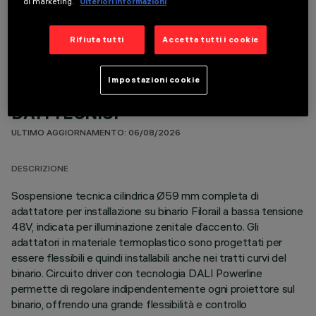
di marketing.
Ulteriori informazioni
COMPONENTI OPZIONALI
Rifiuta tutti
Accetta tutti i cookie
Impostazioni cookie
DATI TECNICI
ULTIMO AGGIORNAMENTO: 06/08/2026
DESCRIZIONE
Sospensione tecnica cilindrica Ø59 mm completa di
adattatore per installazione su binario Filorail a bassa tensione
48V, indicata per illuminazione zenitale d’accento. Gli
adattatori in materiale termoplastico sono progettati per
essere flessibili e quindi installabili anche nei tratti curvi del
binario. Circuito driver con tecnologia DALI Powerline
permette di regolare indipendentemente ogni proiettore sul
binario, offrendo una grande flessibilità e controllo