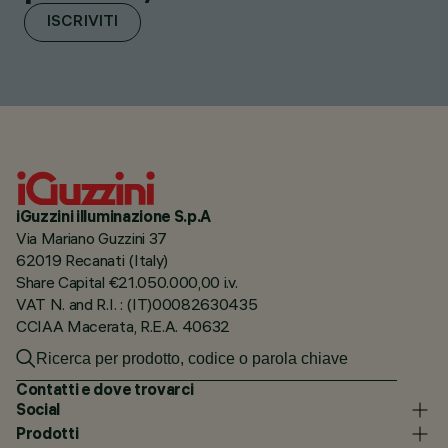
ISCRIVITI
iGuzzini illuminazione S.p.A
Via Mariano Guzzini 37
62019 Recanati (Italy)
Share Capital €21.050.000,00 i.v.
VAT N. and R.I. : (IT)00082630435
CCIAA Macerata, R.E.A. 40632
Contatti e dove trovarci
Social
Prodotti