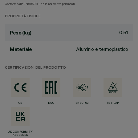
Conforme alla EN60598-1 e alle normative pertinenti.
PROPRIETÀ FISICHE
0.51
Peso (kg)
Alluminio e termoplastico
Materiale
CERTIFICAZIONI DEL PRODOTTO
CE
EAC
ENEC-03
RETILAP
UK CONFORMITY
ASSESSED