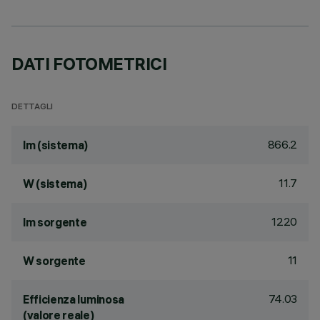
DATI FOTOMETRICI
DETTAGLI
866.2
lm (sistema)
11.7
W (sistema)
1220
lm sorgente
11
W sorgente
74.03
Efficienza luminosa
(valore reale)