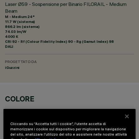
Laser Ø59 - Sospensione per Binario FILORAIL - Medium
Beam
M - Medium 24°
11.7 W (sistema)
866.2 lm (sistema)
74.03 lm/W
4000 K
CRI
92
- Rf (Colour Fidelity Index) 90 - Rg (Gamut Index) 98
DALI
PROGETTATO DA
iGuzzini
COLORE
Cliccando su “Accetta tutti i cookie”, l'utente accetta di
memorizzare i cookie sul dispositivo per migliorare la navigazione
del sito, analizzare l'utilizzo del sito e assistere nelle nostre attività