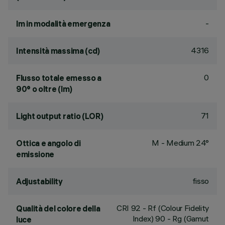
-
lm in modalità emergenza
4316
Intensità massima (cd)
0
Flusso totale emesso a
90° o oltre (lm)
71
Light output ratio (LOR)
M - Medium 24°
Ottica e angolo di
emissione
fisso
Adjustability
CRI
92
- Rf (Colour Fidelity
Qualità del colore della
Index) 90 - Rg (Gamut
luce