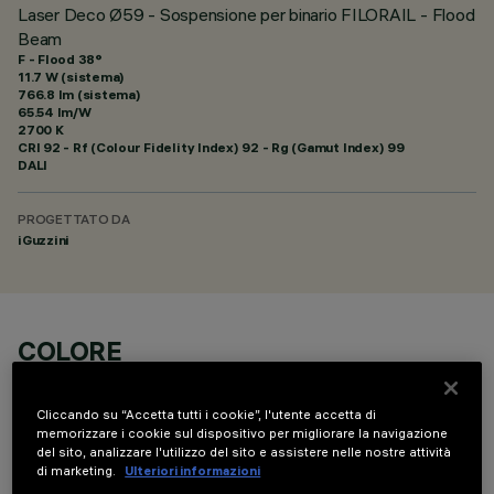
Laser Deco Ø59 - Sospensione per binario FILORAIL - Flood
Beam
F - Flood 38°
11.7 W (sistema)
766.8 lm (sistema)
65.54 lm/W
2700 K
CRI
92
- Rf (Colour Fidelity Index) 92 - Rg (Gamut Index) 99
DALI
PROGETTATO DA
iGuzzini
COLORE
Cliccando su “Accetta tutti i cookie”, l'utente accetta di
memorizzare i cookie sul dispositivo per migliorare la navigazione
del sito, analizzare l'utilizzo del sito e assistere nelle nostre attività
di marketing.
Ulteriori informazioni