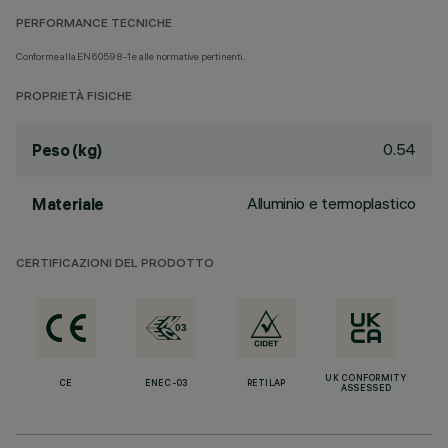
PERFORMANCE TECNICHE
Conforme alla EN60598-1 e alle normative pertinenti.
PROPRIETÀ FISICHE
0.54
Peso (kg)
Alluminio e termoplastico
Materiale
CERTIFICAZIONI DEL PRODOTTO
UK CONFORMITY
CE
ENEC-03
RETILAP
ASSESSED