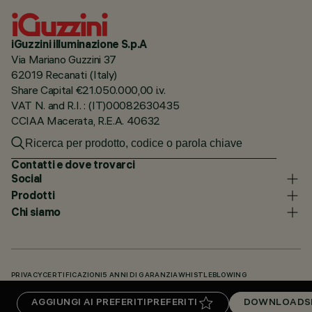
iGuzzini illuminazione S.p.A
Via Mariano Guzzini 37
62019 Recanati (Italy)
Share Capital €21.050.000,00 i.v.
VAT N. and R.I. : (IT)00082630435
CCIAA Macerata, R.E.A. 40632
Contatti e dove trovarci
Social
Prodotti
Chi siamo
PRIVACY
CERTIFICAZIONI
5 ANNI DI GARANZIA
WHISTLEBLOWING
COOKIE POLICY
DICHIARAZIONE DI ACCESSIBILITÀ
I NOSTRI CODICI
AGGIUNGI AI PREFERITI
PREFERITI
DOWNLOADS
KNOWLEDGE BASE (LOGIN NECESSARIO)
DOWNLOADS