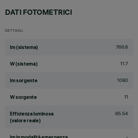
DATI FOTOMETRICI
DETTAGLI
766.8
lm (sistema)
11.7
W (sistema)
1080
lm sorgente
11
W sorgente
65.54
Efficienza luminosa
(valore reale)
-
lm in modalità emergenza