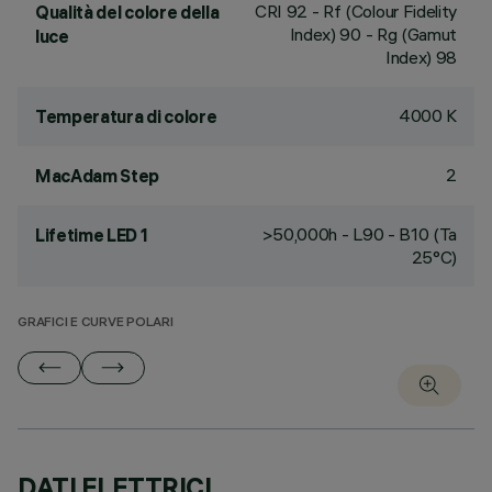
CRI
92
- Rf (Colour Fidelity
Qualità del colore della
Index) 90 - Rg (Gamut
luce
Index) 98
4000 K
Temperatura di colore
2
MacAdam Step
>50,000h - L90 - B10 (Ta
Lifetime LED 1
25°C)
GRAFICI E CURVE POLARI
DATI ELETTRICI