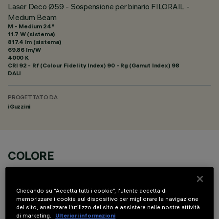
Laser Deco Ø59 - Sospensione per binario FILORAIL -
Medium Beam
M - Medium 24°
11.7 W (sistema)
817.4 lm (sistema)
69.86 lm/W
4000 K
CRI
92
- Rf (Colour Fidelity Index) 90 - Rg (Gamut Index) 98
DALI
PROGETTATO DA
iGuzzini
COLORE
Cliccando su “Accetta tutti i cookie”, l'utente accetta di
memorizzare i cookie sul dispositivo per migliorare la navigazione
del sito, analizzare l'utilizzo del sito e assistere nelle nostre attività
di marketing.
Ulteriori informazioni