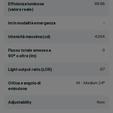
69.86
Efficienza luminosa
(valore reale)
-
lm in modalità emergenza
4264
Intensità massima (cd)
0
Flusso totale emesso a
90° o oltre (lm)
67
Light output ratio (LOR)
M - Medium 24°
Ottica e angolo di
emissione
fisso
Adjustability