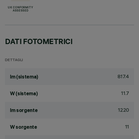
UK CONFORMITY
ASSESSED
DATI FOTOMETRICI
DETTAGLI
817.4
lm (sistema)
11.7
W (sistema)
1220
lm sorgente
11
W sorgente