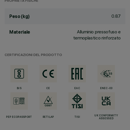
PROPRIETÀ FISICHE
0.87
Peso (kg)
Alluminio pressofuso e
Materiale
termoplastico rinforzato
CERTIFICAZIONI DEL PRODOTTO
BIS
CE
EAC
ENEC-03
UK CONFORMITY
PEP ECOPASSPORT
RETILAP
TISI
ASSESSED