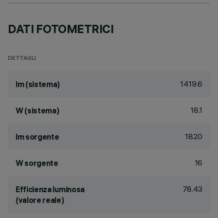
DATI FOTOMETRICI
DETTAGLI
1419.6
lm (sistema)
18.1
W (sistema)
1820
lm sorgente
16
W sorgente
78.43
Efficienza luminosa
(valore reale)