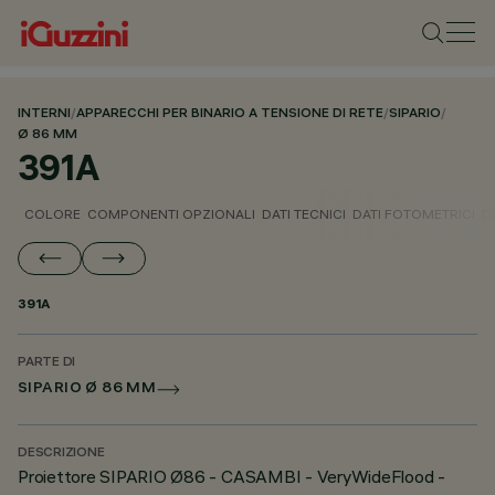
INTERNI
/
APPARECCHI PER BINARIO A TENSIONE DI RETE
/
SIPARIO
/
Ø 86 MM
391A
COLORE
COMPONENTI OPZIONALI
DATI TECNICI
DATI FOTOMETRICI
D
391A
PARTE DI
SIPARIO Ø 86 MM
DESCRIZIONE
Proiettore SIPARIO Ø86 - CASAMBI - VeryWideFlood -