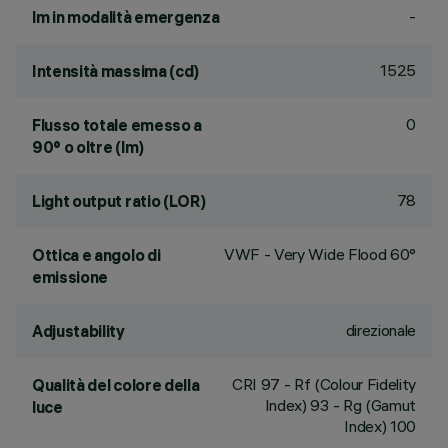
-
lm in modalità emergenza
1525
Intensità massima (cd)
0
Flusso totale emesso a
90° o oltre (lm)
78
Light output ratio (LOR)
VWF - Very Wide Flood 60°
Ottica e angolo di
emissione
direzionale
Adjustability
CRI
97
- Rf (Colour Fidelity
Qualità del colore della
Index) 93 - Rg (Gamut
luce
Index) 100