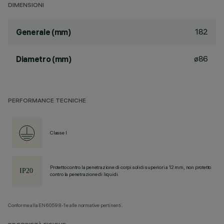
DIMENSIONI
182
Generale (mm)
ø86
Diametro (mm)
PERFORMANCE TECNICHE
Classe I
Protetto contro la penetrazione di corpi solidi superiori a 12 mm, non protetto
contro la penetrazione di liquidi.
Conforme alla EN60598-1 e alle normative pertinenti.