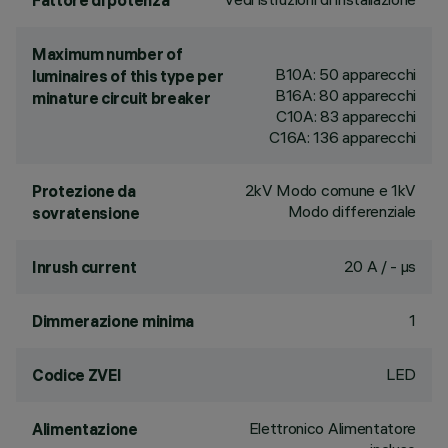
Fattore di potenza
Maximum number of
B10A: 50 apparecchi
luminaires of this type per
B16A: 80 apparecchi
minature circuit breaker
C10A: 83 apparecchi
C16A: 136 apparecchi
2kV Modo comune e 1kV
Protezione da
Modo differenziale
sovratensione
20 A / - µs
Inrush current
1
Dimmerazione minima
LED
Codice ZVEI
Elettronico Alimentatore
Alimentazione