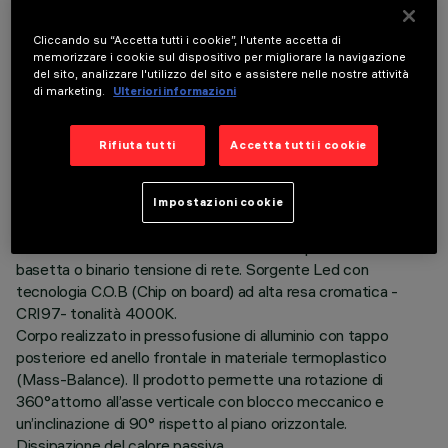
Cliccando su “Accetta tutti i cookie”, l'utente accetta di
memorizzare i cookie sul dispositivo per migliorare la navigazione
del sito, analizzare l'utilizzo del sito e assistere nelle nostre attività
di marketing.
Ulteriori informazioni
DATI TECNICI
Rifiuta tutti
Accetta tutti i cookie
ULTIMO AGGIORNAMENTO: 06/08/2026
Impostazioni cookie
DESCRIZIONE
Proiettore orientabile Ø86 con adattatore per installazione a
basetta o binario tensione di rete. Sorgente Led con
tecnologia C.O.B (Chip on board) ad alta resa cromatica -
CRI97- tonalità 4000K.
Corpo realizzato in pressofusione di alluminio con tappo
posteriore ed anello frontale in materiale termoplastico
(Mass-Balance). Il prodotto permette una rotazione di
360°attorno all’asse verticale con blocco meccanico e
un’inclinazione di 90° rispetto al piano orizzontale.
Dissipazione del calore passiva.