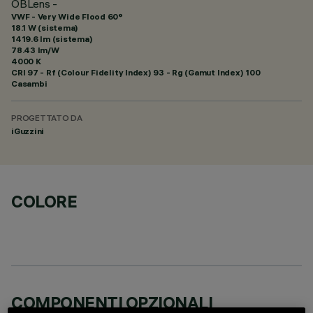
OBLens -
VWF - Very Wide Flood 60°
18.1 W (sistema)
1419.6 lm (sistema)
78.43 lm/W
4000 K
CRI
97
- Rf (Colour Fidelity Index) 93 - Rg (Gamut Index) 100
Casambi
PROGETTATO DA
iGuzzini
COLORE
COMPONENTI OPZIONALI