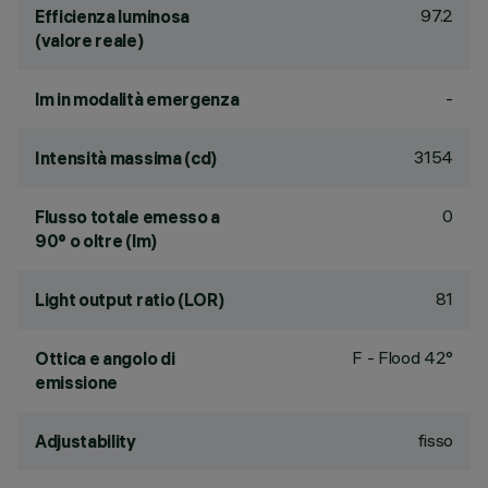
97.2
Efficienza luminosa
(valore reale)
-
lm in modalità emergenza
3154
Intensità massima (cd)
0
Flusso totale emesso a
90° o oltre (lm)
81
Light output ratio (LOR)
F - Flood 42°
Ottica e angolo di
emissione
fisso
Adjustability