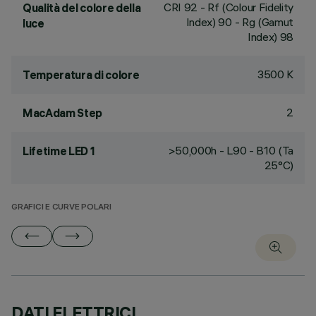
CRI
92
- Rf (Colour Fidelity
Qualità del colore della
Index) 90 - Rg (Gamut
luce
Index) 98
3500 K
Temperatura di colore
2
MacAdam Step
>50,000h - L90 - B10 (Ta
Lifetime LED 1
25°C)
GRAFICI E CURVE POLARI
DATI ELETTRICI