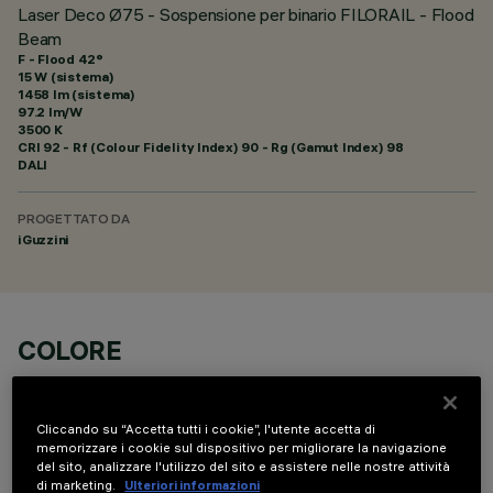
Laser Deco Ø75 - Sospensione per binario FILORAIL - Flood
Beam
F - Flood 42°
15 W (sistema)
1458 lm (sistema)
97.2 lm/W
3500 K
CRI
92
- Rf (Colour Fidelity Index) 90 - Rg (Gamut Index) 98
DALI
PROGETTATO DA
iGuzzini
COLORE
Cliccando su “Accetta tutti i cookie”, l'utente accetta di
memorizzare i cookie sul dispositivo per migliorare la navigazione
del sito, analizzare l'utilizzo del sito e assistere nelle nostre attività
di marketing.
Ulteriori informazioni